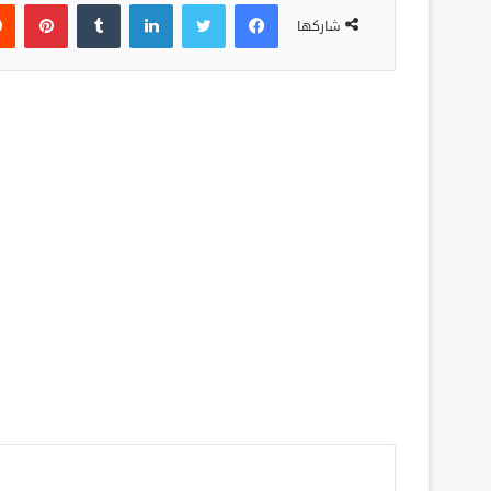
فيسبوك
تويتر
لينكدإن
‏Tumblr
بينتيريست
شاركها