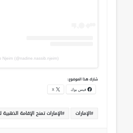
b Njeim (@nadine.nassib.njeim)
شارك هذا الموضوع:
فيس بوك
X
الإمارات
الإمارات تمنح الإقامة الذهبية ل