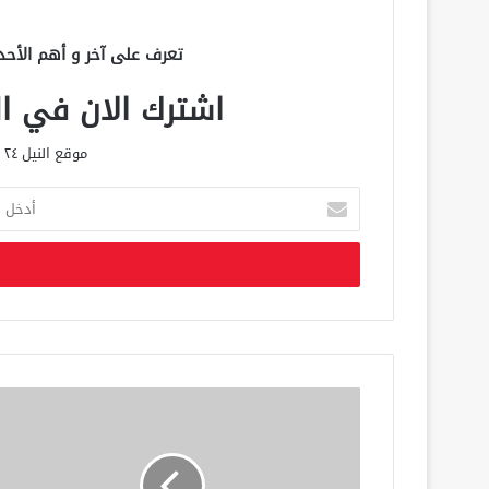
تعرف على آخر و أهم الأحد
اشترك الان في الق
موقع النيل ٢٤ الحصري علي مدار الساعة
أ
د
خ
ل
ب
ر
ي
د
ك
ا
ل
إ
ل