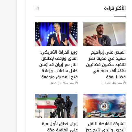
الأكثر قراءة
القبض على إبراهيم
وزير الخزانة الأمريكي:
سعيد في مدينة نصر
اتفاق ووقف لإطلاق
لتنفيذ حكمين قضائيين
النار مع إيران قد يُعلن
بـ460 ألف جنيه في
خلال ساعات.. وإعادة
قضايا نفقة
فتح المضيق متوقعة
منذ 46 دقيقة
منذ ساعة واحدة
الشركة القابضة للنقل
إيران تعلق لأول مرة
البحري والبري تتيح حجز
على اتفاقية مكة