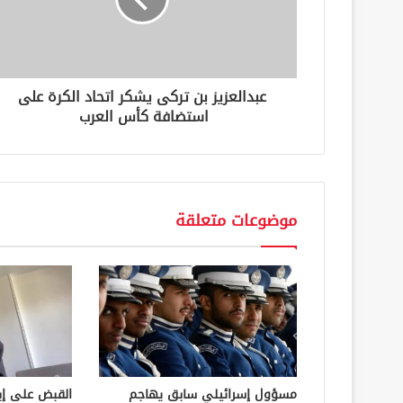
ك
ت
ر
و
ن
عبدالعزيز بن تركى يشكر اتحاد الكرة على
ي
استضافة كأس العرب
موضوعات متعلقة
مسؤول إسرائيلي سابق يهاجم
القبض على إ