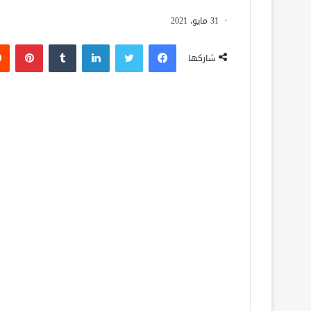
31 مايو، 2021
فيسبوك
تويتر
لينكدإن
‏Tumblr
بينتيريست
شاركها