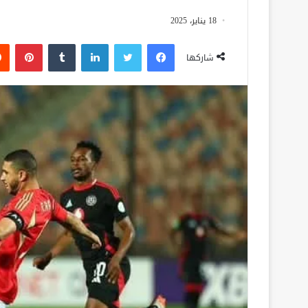
18 يناير، 2025
فيسبوك
تويتر
لينكدإن
‏Tumblr
بينتيريست
شاركها