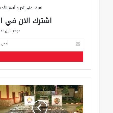
تعرف على آخر و أهم الأحد
اشترك الان في الق
موقع النيل ٢٤ الحصري علي مدار الساعة
أ
د
خ
ل
ب
ر
ي
د
ك
ا
ل
إ
ل
ك