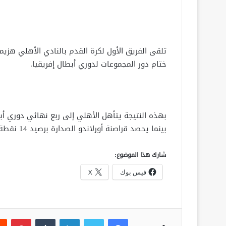
ختام دور المجموعات لدوري أبطال إفريقيا.
بينما يحصد قراصنة أورلاندو الصدارة برصيد 14 نقطة.
شارك هذا الموضوع:
فيس بوك
X
فيسبوك
تويتر
لينكدإن
‏Tumblr
بينتيريست