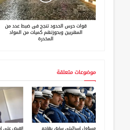
ت
ر
و
ن
قوات حرس الحدود تنجح فى ضبط عدد من
ي
المهربين وبحوزتهم كميات من المواد
المخدرة
موضوعات متعلقة
مسؤول إسرائيلي سابق يهاجم
القبض على إ