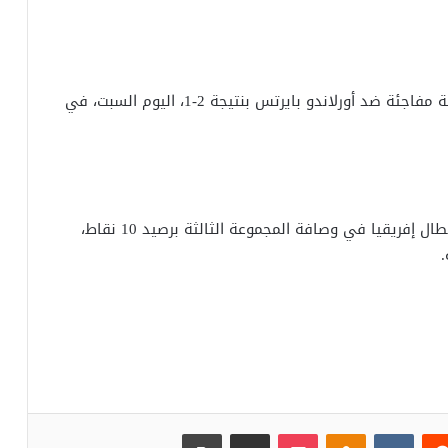
تلقى الفريق الأول لكرة القدم بالنادي الأهلي هزيمة مفاجئة ضد أورلاندو بايرتس بنتيجة 2-1، اليوم السبت، في
بهذه النتيجة يتأهل الأهلي إلى ربع نهائي دوري أبطال إفريقيا في وصافة المجموعة الثالثة برصيد 10 نقاط،
‏Reddit
‏VKontakte
Odnoklassniki
بوكيت
مشاركة عبر البريد
طباعة