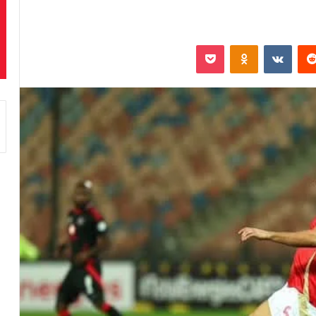
‏Reddit
‏VKontakte
Odnoklassniki
بوكيت