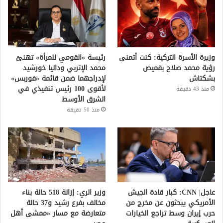
وزيرة الأسرة التركية: كنت أتمنى
رئيسة «القومي للمرأة» تهنئ
رؤية محمد صلاح بقميص
محمد الإتربي وداليا خورشيد
بشكتاش
لإدراجهما ضمن قائمة «فوربس»
لأقوى 100 رئيس تنفيذي في
منذ 43 دقيقة
الشرق الأوسط
منذ 50 دقيقة
عاجل| CNN: كبار قادة الجيش
وزير الري: إزالة 518 حالة بناء
الأمريكي يبحثون عن مخرج من
مخالف بفرع رشيد و37 حالة
حرب إيران وسط تراجع الخيارات
متعارضة مع مسار «ممشى أهل