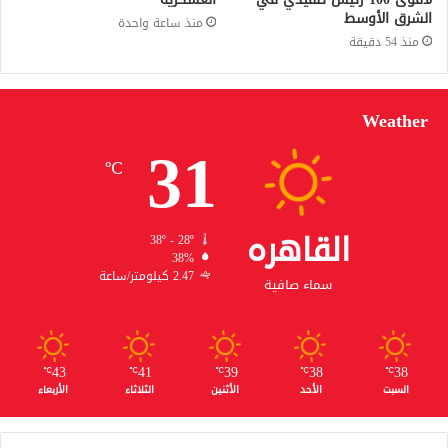
الشرق الأوسط
منذ ساعة واحدة
منذ 54 دقيقة
Weather
31
℃
القاهره
38º - 28º
38%
2.47 كيلومتر/ساعة
سماء صافية
43
41
39
38
38
℃
℃
℃
℃
℃
السبت
الأحد
الأثنين
الثلاثاء
الأربعاء