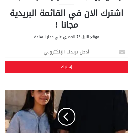
اشترك الان في القائمة البريدية
مجانا !
موقع النيل ٢٤ الحصري علي مدار الساعة
أ
د
خ
ل
ب
ر
ي
د
ك
ا
ل
إ
ل
ك