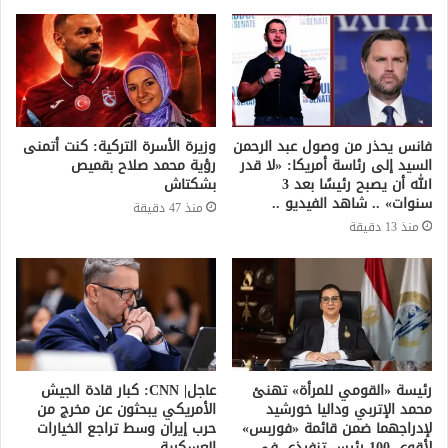
فانس يحذر من وصول عبد الرحمن
وزيرة الأسرة التركية: كنت أتمنى
السيد إلى رئاسة أمريكا: «لا قدر
رؤية محمد صلاح بقميص
الله أن يصبح رئيسًا بعد 3
بشكتاش
سنوات» .. شاهد الفيديو ..
منذ 47 دقيقة
منذ 13 دقيقة
رئيسة «القومي للمرأة» تهنئ
عاجل| CNN: كبار قادة الجيش
محمد الإتربي وداليا خورشيد
الأمريكي يبحثون عن مخرج من
لإدراجهما ضمن قائمة «فوربس»
حرب إيران وسط تراجع الخيارات
لأقوى 100 رئيس تنفيذي في
العسكرية