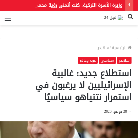
وزيرة الأسرة التركية: كنت أتمنى رؤية محمد صلاح بقميص بشكتاش
بحث
الق
عن
الرئيسية
/
سلايدر
سلايدر
سياسي
عرب وعالم
استطلاع جديد: غالبية
الإسرائيليين لا يرغبون في
استمرار نتنياهو سياسيًا
20 يونيو، 2026