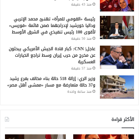
منذ 43 دقيقة
رئيسة «القومي للمرأة» تهنئ محمد الإتربي
وداليا خورشيد لإدراجهما ضمن قائمة «فوربس»
لأقوى 100 رئيس تنفيذي في الشرق الأوسط
منذ 50 دقيقة
عاجل| CNN: كبار قادة الجيش الأمريكي يبحثون
عن مخرج من حرب إيران وسط تراجع الخيارات
العسكرية
منذ 57 دقيقة
وزير الري: إزالة 518 حالة بناء مخالف بفرع رشيد
و37 حالة متعارضة مع مسار «ممشى أهل مصر»
منذ ساعة واحدة
الأكثر قراءة