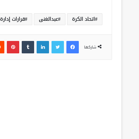
اتحاد الكرة
عبدالغنى
قرارات إدارة
فيسبوك
تويتر
لينكدإن
‏Tumblr
بينتيريست
شاركها