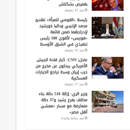
بقميص بشكتاش
منذ 43 دقيقة
رئيسة «القومي للمرأة» تهنئ
محمد الإتربي وداليا خورشيد
لإدراجهما ضمن قائمة
«فوربس» لأقوى 100 رئيس
تنفيذي في الشرق الأوسط
منذ 50 دقيقة
عاجل| CNN: كبار قادة الجيش
الأمريكي يبحثون عن مخرج من
حرب إيران وسط تراجع الخيارات
العسكرية
منذ 57 دقيقة
وزير الري: إزالة 518 حالة بناء
مخالف بفرع رشيد و37 حالة
متعارضة مع مسار «ممشى
أهل مصر»
منذ ساعة واحدة