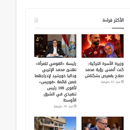
الأكثر قراءة
وزيرة الأسرة التركية:
رئيسة «القومي للمرأة»
كنت أتمنى رؤية محمد
تهنئ محمد الإتربي
صلاح بقميص بشكتاش
وداليا خورشيد لإدراجهما
ضمن قائمة «فوربس»
منذ 43 دقيقة
لأقوى 100 رئيس
تنفيذي في الشرق
الأوسط
منذ 50 دقيقة