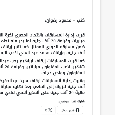
كتب – محمود رضوان:
مباريات وغرامة 20 ألف جنيه لما بد
ألف جنيه، وإيقاف محمد عبد الغني لاعب الزمالك
كما قررت المسابقات إيقاف ابراهيم رجب عب
شاهين
المقاولون ووادي دجلة.
ألف جنيه لنزوله إلى الملعب بعد نهاية مباراة
مالية 20 ألف جنيه على المدير الفني لنادي سموحة لعدم حضوره المؤتمر الصحفي بعد المباراة.
شارك هذا الموضوع:
فيس بوك
X