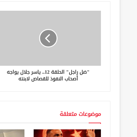
د
ك
ا
ل
إ
ل
ك
ت
ر
و
ن
"ضل راجل" الحلقة 12.. ياسر جلال يواجه
ي
أصحاب النفوذ للقصاص لابنته
موضوعات متعلقة