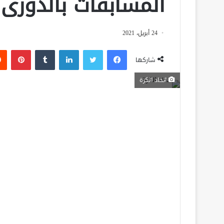
المسابقات بالدورى
24 أبريل، 2021
فيسبوك
تويتر
لينكدإن
‏Tumblr
بينتيريست
شاركها
اتحاد الكرة