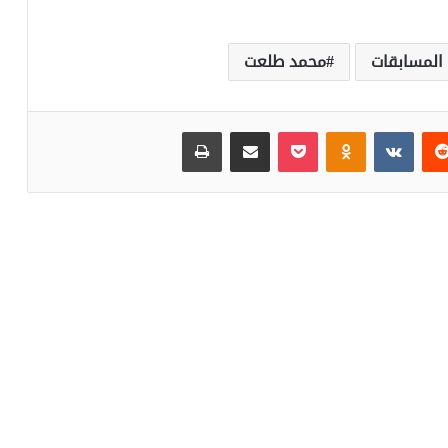
 المسابقات
محمد طلعت
‏Reddit
‏VKontakte
Odnoklassniki
بوكيت
مشاركة عبر البريد
طباعة