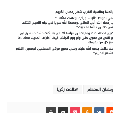
الدها بمناسبة اقتراب شهر رمضان الكريم.
ي بموقع “الإنستجرام”، وعلقت قائلة: ”
. رحمك الله أبى الغالى .وجمعنا الله سويا فى جنه النعيم اشتقت
 فى ذهنى دائما ما حييت”.
كيرى لحظه. كنت ومازلت لى نبراسا اهتدى به .كنت مشكاه تضئ لى
و نقص من عمرى حتى ولو يوم اتجاذب فيها أطراف الحديث معك . ما
 مع كل من يعرفك.
ك دائما. رحمه الله عليك وعلى جميع موتى المسلمين اجمعين. اللهم
لشهر الكريم”.
مضان المعظم
طلعت زكريا
‏Reddit
‏VKontakte
Odnoklassniki
بوكيت
مشاركة عبر البريد
طباعة