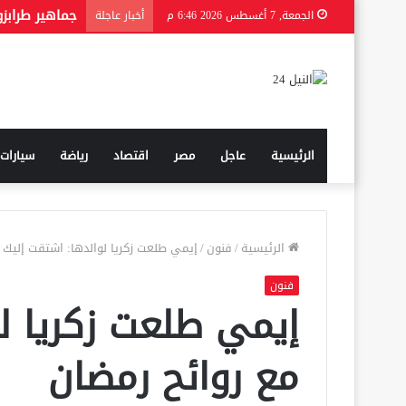
الجمعة, 7 أغسطس 2026 6:46 م
أخبار عاجلة
الرئيسية
عاجل
مصر
اقتصاد
رياضة
سيارات
الرئيسية
/
فنون
/
إيمي طلعت زكريا لوالدها: اشتقت إليك 
فنون
إيمي طلعت زكريا ل
مع روائح رمضان