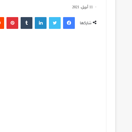
11 أبريل، 2021
فيسبوك
تويتر
لينكدإن
‏Tumblr
بينتيريست
شاركها