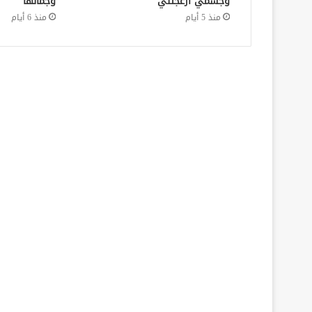
وجسمي أزعجتني
وجمالها
منذ 5 أيام
منذ 6 أيام