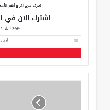
تعرف على آخر و أهم الأحد
اشترك الان في الق
موقع النيل ٢٤ الحصري علي مدار الساعة
أ
د
خ
ل
ب
ر
ي
د
ك
ا
ل
إ
ل
ك