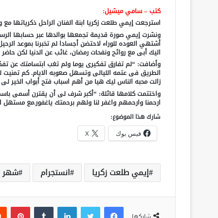
كتب – سامي ميشيل:
استرجعت إيمي طلعت زكريا ابنة الفنان الراحل ذكرياتها مع و
ونشرت إيمي صورة قديمة تجمعها بوالدها عبر حسابها الرسم
أشتهي العوده للوراء لاحتضن أجسادا لم تخبرنا بموعد الرحيل
اليك أبى مع روائح ونفحات رمضان، غائب عن الدنيا لكن حاضر
وأضافت: “لم تفارق تفكيرى يوما ولم تغب ابتسامتك عن تف
الطريق فى عتمه الليالى وتسهل صعوبه الايام. كم تمنيت ل
زالت محبه الناس ليك هيا من أهم اسباب فتح أبواب الخير لى
واختتمت كلامها قائلة: “أكبر شرف لى أن يقترن أسمى باسم
ارحمنا وارحمهم واغفر لنا ولهم برحمتك ياغفور.مع مستهل ا
شارك هذا الموضوع:
فيس بوك
X
إيمي طلعت زكريا
انستجرام
شهر ر
فيسبوك
تويتر
لينكدإن
‏Tumblr
بينتيريست
شاركها