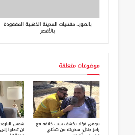
ت
ر
و
ن
بالصور.. مقتنيات المدينة الذهبية المفقودة
ي
بالأقصر
موضوعات متعلقة
بيومي فؤاد يكشف سبب خلافه مع
شمس البارود
رامز جلال: سخريته من شكلي
لن تصلوا إلى 