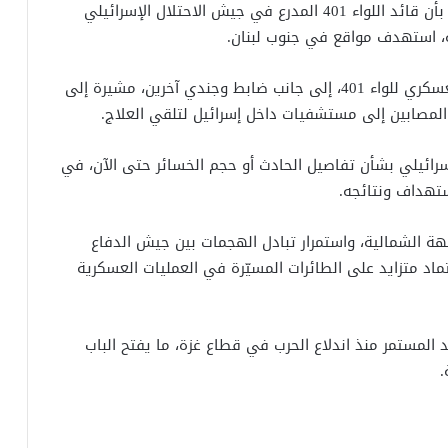
أفادت تقارير إعلامية، من بينها موقع «صدى البلد»، بأن قائد اللواء 401 المدرع في جيش الاحتلال الإسرائيلي
ه، استهدف مواقع في جنوب لبنان.
وذكرت المصادر أن الهجوم أسفر عن إصابة القائد العسكري للواء 401، إلى جانب ضابط وجندي آخرين، مشيرة إلى
المصابين إلى مستشفيات داخل إسرائيل لتلقي العلاج.
ائيلي بشأن تفاصيل الحادث أو حجم الخسائر حتى الآن، في
ستهداف ونتائجه.
ة الشمالية، واستمرار تبادل الهجمات بين جيش الدفاع
تماد متزايد على الطائرات المسيّرة في العمليات العسكرية
د المستمر منذ اندلاع الحرب في قطاع غزة، ما يفتح الباب
.