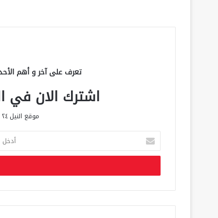
تعرف على آخر و أهم الأحد
اشترك الان في الق
موقع النيل ٢٤ الحصري علي مدار الساعة
أ
د
خ
ل
ب
ر
ي
د
ك