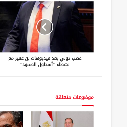
ا
ل
إ
ل
ك
ت
ر
و
ن
غضب دولي بعد فيديوهات بن غفير مع
ي
نشطاء “أسطول الصمود”
موضوعات متعلقة