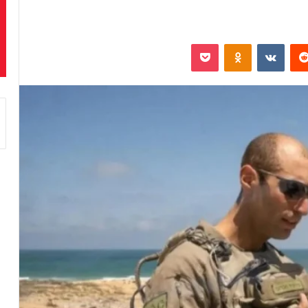
‏Reddit
‏VKontakte
Odnoklassniki
بوكيت