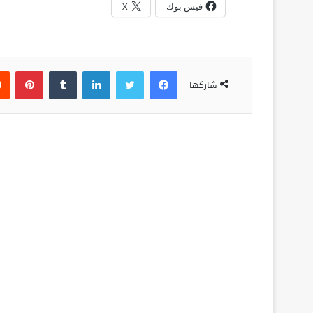
فيس بوك
X
فيسبوك
تويتر
لينكدإن
‏Tumblr
بينتيريست
شاركها