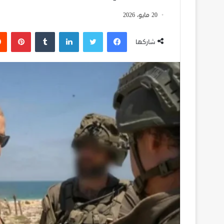
20 مايو، 2026
فيسبوك
تويتر
لينكدإن
‏Tumblr
بينتيريست
شاركها