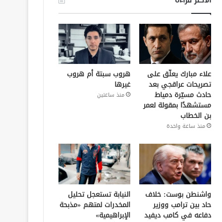
علاء مبارك يعلّق على
هروب سبتة أم هروب
تصريحات عراقجي بعد
غيرها
حادث مسيّرة دمياط
منذ ساعتين
مستشهدًا بمقولة لعمر
بن الخطاب
منذ ساعة واحدة
واشنطن بوست: خلاف
النيابة تستعجل تحليل
حاد بين ترامب ووزير
المخدرات لمتهم «مذبحة
دفاعه في كامب ديفيد
الإبراهيمية»