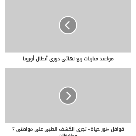
د
ك
ا
ل
إ
ل
ك
ت
ر
و
مواعيد مباريات ربع نهائى دورى أبطال أوروبا
ن
ي
قوافل «نور حياة» تجرى الكشف الطبى على مواطنى 7
محافظات