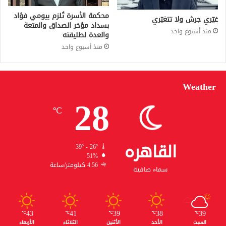
محكمة الأسرة تُلزم بيومي فؤاد
غيّري جرش ولا تتغيّري
بسداد مؤخر الصداق والمتعة
منذ أسبوع واحد
والعدة لطليقته
منذ أسبوع واحد
Weather
28
℃
القاهره
39º - 26º
51%
4.56 كيلومتر/ساعة
سماء صافية
43
41
39
38
39
℃
℃
℃
℃
℃
السبت
الأحد
الأثنين
الثلاثاء
الأربعاء