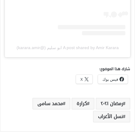
A post shared by Amir Karara ابو سليم (@karara.amir)
شارك هذا الموضوع:
فيس بوك
X
رمضان ٢٠٢١
كرارة
محمد سامى
نسل الأغراب