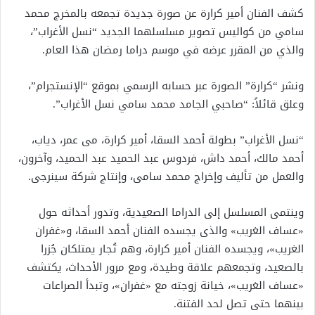
كشف الفنان أمير كرارة عن صورة جديدة تجمعه بالمخرج محمد
سامي من كواليس تصوير مسلسلهما الجديد “نسل الأغراب”،
والذي من المقرر عرضه في موسم دراما رمضان هذا العام.
ونشر “كرارة” الصورة عبر حسابه الرسمي بموقع “الإنستجرام”،
وعلق قائلاً: “صاحبي الجامد محمد سامي نسل الأغراب”.
“نسل الأغراب” بطولة أحمد السقا، أمير كرارة، مى عمر، دياب،
أحمد مالك، أحمد داش، فردوس عبد الحميد عبد الحميد، وآخرون،
والعمل من تأليف وإخراج محمد سامى، وإنتاج شركة سينرجى.
وينتمى المسلسل إلى الدراما الصعيدية، وتدور أحداثه حول
«عساف الغريب» والذى يجسده الفنان أحمد السقا، و«غفران
الغريب»، ويجسده الفنان أمير كرارة، وهم تُجار يمتلكان جُزرا
بالصعيد، وتجمعهم علاقة وطيدة، ومع مرور الأحداث، يكتشف
«عساف الغريب»، خيانة زوجته مع «غفران»، وتبدأ الصراعات
بينهما حتى تصل لحد الفتنة.