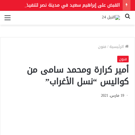
القبض على إبراهيم سعيد في مدينة نصر لتنفيذ حكمين قضائيين بـ460 ألف جنيه في قضايا نفقة
بحث
الق
عن
الرئيسية
/
فنون
فنون
أمير كرارة ومحمد سامى من
كواليس “نسل الأغراب”
19 مارس، 2021