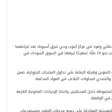
حطتَي وقود في مركز أبنوب وحي شرق أسيوط، بعد قيامهما
بتجميع كميات كبيرة من السولار والبنزين المدعّم بلغت نحو 19 طنًا، تمهيدًا لبيعها في السوق السوداء، في
التموين وهيئة الرقابة على تداول المنتجات البترولية، ضمن
التصدي لمحاولات التلاعب في المواد المدعّمة.
ضبوطة داخل المحطتين، واتخاذ الإجراءات القانونية اللازمة
 في الواقعة.
 التموينية المفاجئة على جميع محطات الوقود ومستودعات