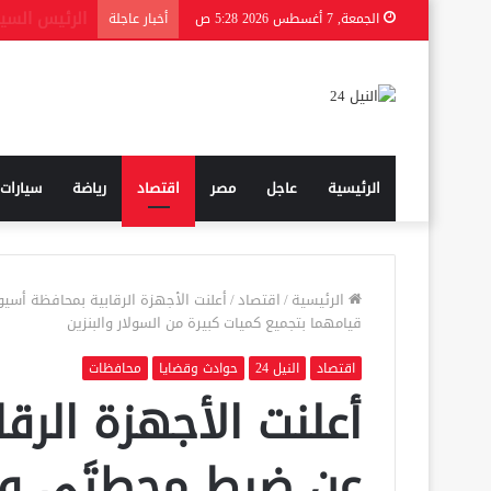
الجمعة, 7 أغسطس 2026 5:28 ص
أخبار عاجلة
الرئيسية
عاجل
مصر
اقتصاد
رياضة
سيارات
الرئيسية
/
اقتصاد
/
أعلنت الأجهزة الرقابية بمحافظة أس
قيامهما بتجميع كميات كبيرة من السولار والبنزين
اقتصاد
النيل 24
حوادث وقضايا
محافظات
أعلنت الأجهزة الرق
عن ضبط محطتَي وق