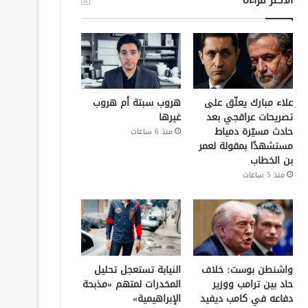
علاء مبارك يعلّق على
هروب سبتة أم هروب
تصريحات عراقجي بعد
غيرها
حادث مسيّرة دمياط
منذ 6 ساعات
مستشهدًا بمقولة لعمر
بن الخطاب
منذ 5 ساعات
واشنطن بوست: خلاف
النيابة تستعجل تحليل
حاد بين ترامب ووزير
المخدرات لمتهم «مذبحة
دفاعه في كامب ديفيد
الإبراهيمية»