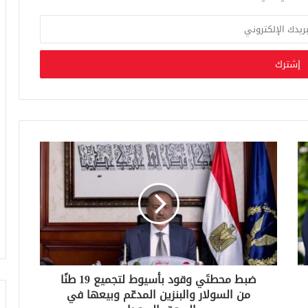
ضبط محطتَي وقود بأسيوط لتجميع 19 طنًا
من السولار والبنزين المدعّم وبيعها في