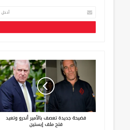
أ
د
خ
ل
ب
ر
ي
د
ك
ا
ل
إ
ل
ك
ت
ر
و
ن
فضيحة جديدة تعصف بالأمير أندرو وتعيد
ي
فتح ملف إبستين