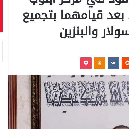
عد قيامهما بتجميع
ولار والبنزين
‏Reddit
‏VKontakte
Odnoklassniki
بوكيت