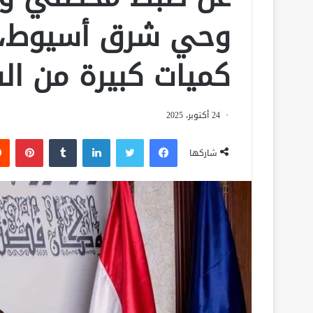
وحي شرق أسيوط، ب
كميات كبيرة من الس
24 أكتوبر، 2025
فيسبوك
تويتر
لينكدإن
‏Tumblr
بينتيريست
شاركها