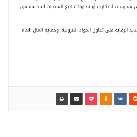
 ممارسات احتكارية أو محاولات لبيع المنتجات المدعّمة في
 الرقابة على تداول المواد البترولية، وحماية المال العام
‏Reddit
‏VKontakte
Odnoklassniki
بوكيت
مشاركة عبر البريد
طباعة