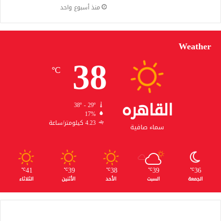
منذ أسبوع واحد
Weather
38
℃
القاهره
38º - 29º
17%
4.23 كيلومتر/ساعة
سماء صافية
41
39
38
39
36
℃
℃
℃
℃
℃
الجمعة
السبت
الأحد
الأثنين
الثلاثاء