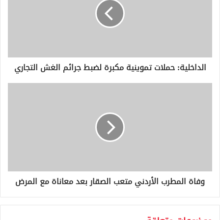
ل
إ
ل
ك
ت
ر
و
الداخلية: حملات تموينية مكبرة لضبط جرائم الغش التجاري
ن
ي
وفاة المطرب الأردني متعب الصقار بعد معاناة مع المرض