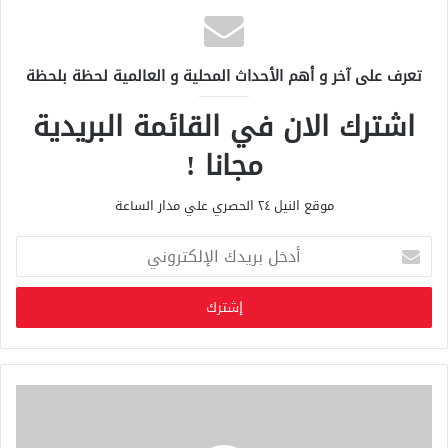
تعرف على آخر و أهم الأحداث المحلية و العالمية لحظة بلحظة
اشترك الان في القائمة البريدية
مجانا !
موقع النيل ٢٤ الحصري علي مدار الساعة
أ
د
خ
ل
ب
ر
ي
د
ك
ا