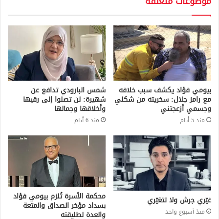
موضوعات متعلقة
بيومي فؤاد يكشف سبب خلافه
شمس البارودي تدافع عن
مع رامز جلال: سخريته من شكلي
شهيرة: لن تصلوا إلى رقيها
وجسمي أزعجتني
وأخلاقها وجمالها
منذ 5 أيام
منذ 6 أيام
محكمة الأسرة تُلزم بيومي فؤاد
غيّري جرش ولا تتغيّري
بسداد مؤخر الصداق والمتعة
منذ أسبوع واحد
والعدة لطليقته