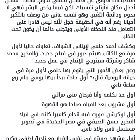
الانطباعات الأولى عن الأماكن لحلمي تدوم، قائلا:” ممكن
أدخل مكان فأرتاح نفسيا”، لكن فيما يخص البشر فهي لا
تدوم ودائمة التغير، وهو نفسه عانى من وصفه بالتكبر
أحيانا رغم أنه في الحقيقة خجل لأنه ليس قادرا على
التعامل منذ اللحظة الأولى ويتجنب دائما أن يكون تحت
النظر.
وكشف أحمد حلمي لإيناس الشواف، تعاونه حاليا لأول
مرة مع الكاتب هيثم دبور في فيلم جديد، والمخرج محمد
شاكر وشركة سينرجي للإنتاج في عمل جديد.
وعن بعض الأمور التي يقوم بها حلمي لأول مرة في
حياته اليومية قال:” أول حاجة ببدأ بيها يومي بنام ربع
ساعة تاني
اول حد بكلمه وأنا فرحان منى مراتي
أول مشروب بعد المياه صباحا هو القهوة
أول لوكيشن صورت فيه قدام كاميرا كانت في فيلا
المخرج حسن الصيفي في مصر الجديدة في تصوير
مسلسل ناس ولاد ناس.
أول مشهد صورته في نفس الفيلا مع نادية لطفي وكرم