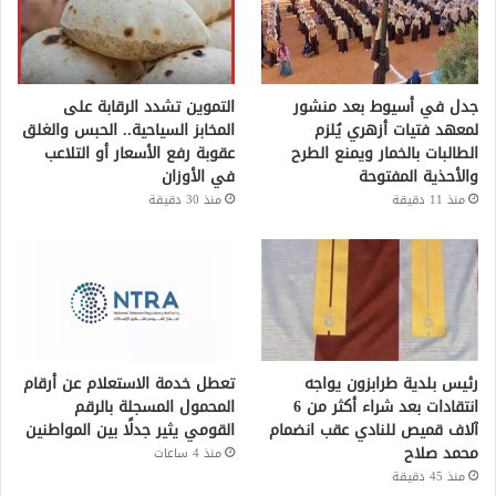
جدل في أسيوط بعد منشور
التموين تشدد الرقابة على
لمعهد فتيات أزهري يُلزم
المخابز السياحية.. الحبس والغلق
الطالبات بالخمار ويمنع الطرح
عقوبة رفع الأسعار أو التلاعب
والأحذية المفتوحة
في الأوزان
منذ 11 دقيقة
منذ 30 دقيقة
رئيس بلدية طرابزون يواجه
تعطل خدمة الاستعلام عن أرقام
انتقادات بعد شراء أكثر من 6
المحمول المسجلة بالرقم
آلاف قميص للنادي عقب انضمام
القومي يثير جدلًا بين المواطنين
محمد صلاح
منذ 4 ساعات
منذ 45 دقيقة