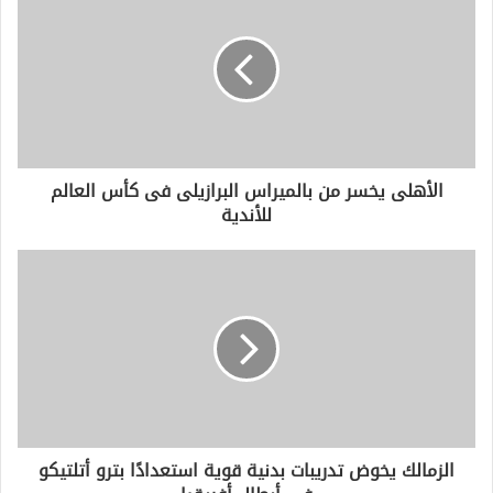
ك
ا
ل
إ
ل
ك
ت
ر
و
الأهلى يخسر من بالميراس البرازيلى فى كأس العالم
ن
للأندية
ي
الزمالك يخوض تدريبات بدنية قوية استعدادًا بترو أتلتيكو