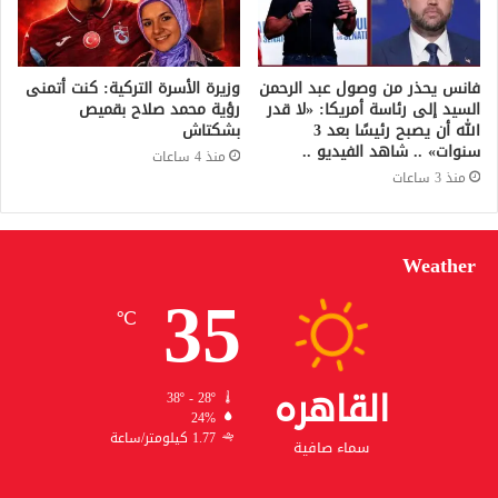
فانس يحذر من وصول عبد الرحمن
وزيرة الأسرة التركية: كنت أتمنى
السيد إلى رئاسة أمريكا: «لا قدر
رؤية محمد صلاح بقميص
الله أن يصبح رئيسًا بعد 3
بشكتاش
سنوات» .. شاهد الفيديو ..
منذ 4 ساعات
منذ 3 ساعات
Weather
35
℃
القاهره
38º - 28º
24%
1.77 كيلومتر/ساعة
سماء صافية