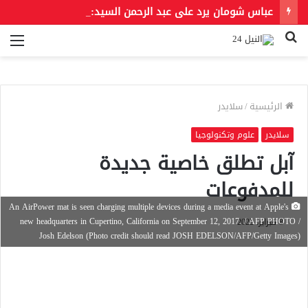
عباس شومان يرد على عبد الرحمن السيد: «سائق التاكسي في مصر أحب إلينا من ناكري الجميل أمثالك»
بحث
الق
عن
الرئيسية
/
سلايدر
سلايدر
علوم وتكنولوجيا
آبل تطلق خاصية جديدة
للمدفوعات
An AirPower mat is seen charging multiple devices during a media event at Apple's
new headquarters in Cupertino, California on September 12, 2017. / AFP PHOTO /
8 فبراير، 2022
Josh Edelson (Photo credit should read JOSH EDELSON/AFP/Getty Images)