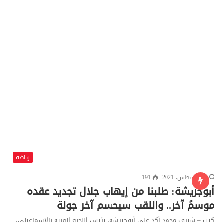
رياضة
12 أغسطس، 2021
191
أبوجريشة: طلبنا من إيهاب جلال تجديد عقده
موسمً آخر.. واللقب سيحسم آخر جولة
كتب – شريف محمد أكد على أبوجريشة، رئيس اللجنة الفنية بالإسماعيلي،