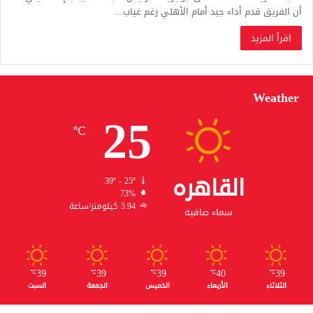
أن الفريق قدم أداء جيد أمام الأهلي رغم غياب…
اقرأ المزيد
Weather
25
℃
القاهره
39º - 25º
73%
3.94 كيلومتر/ساعة
سماء صافية
39
39
39
40
39
℃
℃
℃
℃
℃
الثلاثاء
الأربعاء
الخميس
الجمعة
السبت