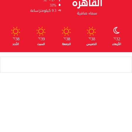
القاهره
32º - 27º
33%
9.3 كيلومتر/ساعة
سماء صافية
38
39
38
38
32
℃
℃
℃
℃
℃
الأربعاء
الخميس
الجمعة
السبت
الأحد