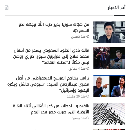
أخر الاخبار
من شبّاك سوريا يدير حزب الله وجهه نحو
السعوديّة
منذ ثانيتين
مالك نادي الخلود السعودي يسخر من انتقال
محمد صلاح إلى طرابزون سبور: دوري روشن
ليس مكانًا لـ”عطلة التقاعد”
منذ 4 دقائق
ترامب يهاجم المرشح الديمقراطي من أصل
مصري عبدالرحمن السيد: “شيوعي فاشل ويكره
اليهود وإسرائيل”
منذ 20 دقيقة
بالفيديو.. لحظات من ذعر الأهالي أثناء الهزة
الأرضية التي ضربت مصر فجر اليوم
منذ يومين