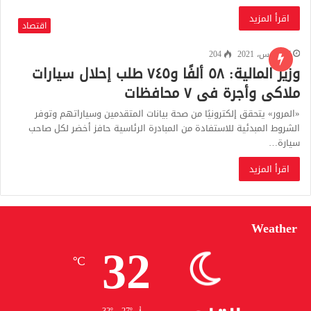
اقرأ المزيد
اقتصاد
17 مارس، 2021
204
وزير المالية: ٥٨ ألفًا و٧٤٥ طلب إحلال سيارات
ملاكى وأجرة فى ٧ محافظات
«المرور» يتحقق إلكترونيًا من صحة بيانات المتقدمين وسياراتهم وتوفر
الشروط المبدئية للاستفادة من المبادرة الرئاسية حافز أخضر لكل صاحب
سيارة…
اقرأ المزيد
Weather
32
℃