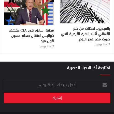
بالفيديو.. لحظات من ذعر
محقق سابق في CIA يكشف
الأهالي أثناء الهزة الأرضية التي
كواليس اعتقال صدام حسين
ضربت مصر فجر اليوم
لأول مرة
منذ يومين
منذ يومين
لمتابعة أخر الاخبار الحصرية
أدخل
بريدك
الإلكتروني