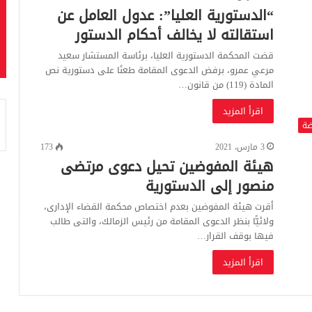
“الدستورية العليا”: عدول العامل عن
استقالته لا يخالف أحكام الدستور
قضت المحكمة الدستورية العليا، برئاسة المستشار سعيد
مرعي عمرو، برفض الدعوى المقامة طعنًا على دستورية نص
المادة (119) من قانون…
اقرأ المزيد
ضة
3 مارس، 2021
173
هيئة المفوضين تحيل دعوى مرتضى
منصور إلى الدستورية
أقرت هيئة المفوضين بعدم اختصاص محكمة القضاء الإدارى،
ولائيًّا بنظر الدعوى المقامة من رئيس الزمالك، والتى طالب
فيها بوقف القرار…
اقرأ المزيد