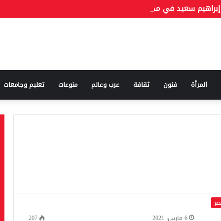
المرأة
فنون
ثقافة
عرب وعالم
منوعات
تعليم وجامعات
صر
6 مارس، 2021
207