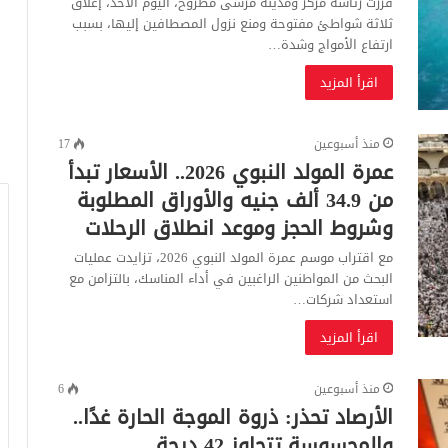
قررت رئاسة مركز ومدينة مرسى مطروح، اليوم الأحد، إغلاق
ثلاثة شواطئ مفتوحة ومنع نزول المصطافين إليها، بسبب
ارتفاع الأمواج وشدة…
اقرأ المزيد
منذ أسبوعين
17
عمرة المولد النبوي 2026.. الأسعار تبدأ
من 34.9 ألف جنيه والأوراق المطلوبة
وشروط الحجز وموعد انطلاق الرحلات
مع اقتراب موسم عمرة المولد النبوي 2026، تزايدت عمليات
البحث من المواطنين الراغبين في أداء المناسك، بالتزامن مع
استعداد شركات…
اقرأ المزيد
منذ أسبوعين
6
الأرصاد تحذر: ذروة الموجة الحارة غدًا..
والمحسوسة تتجاوز 42 درجة