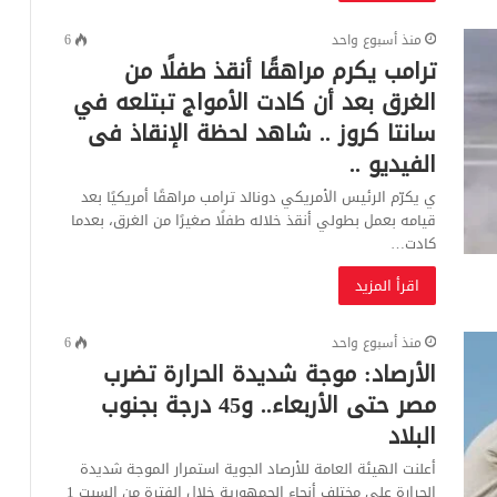
منذ أسبوع واحد
6
ترامب يكرم مراهقًا أنقذ طفلًا من
الغرق بعد أن كادت الأمواج تبتلعه في
سانتا كروز .. شاهد لحظة الإنقاذ فى
الفيديو ..
ي يكرّم الرئيس الأمريكي دونالد ترامب مراهقًا أمريكيًا بعد
قيامه بعمل بطولي أنقذ خلاله طفلًا صغيرًا من الغرق، بعدما
كادت…
اقرأ المزيد
منذ أسبوع واحد
6
الأرصاد: موجة شديدة الحرارة تضرب
مصر حتى الأربعاء.. و45 درجة بجنوب
البلاد
أعلنت الهيئة العامة للأرصاد الجوية استمرار الموجة شديدة
الحرارة على مختلف أنحاء الجمهورية خلال الفترة من السبت 1