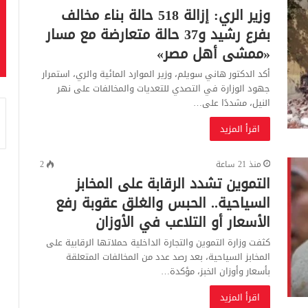
وزير الري: إزالة 518 حالة بناء مخالف
بفرع رشيد و37 حالة متعارضة مع مسار
«ممشى أهل مصر»
أكد الدكتور هاني سويلم، وزير الموارد المائية والري، استمرار
جهود الوزارة في التصدي للتعديات والمخالفات على نهر
النيل، مشددًا على…
اقرأ المزيد
منذ 21 ساعة
2
التموين تشدد الرقابة على المخابز
السياحية.. الحبس والغلق عقوبة رفع
الأسعار أو التلاعب في الأوزان
كثفت وزارة التموين والتجارة الداخلية حملاتها الرقابية على
المخابز السياحية، بعد رصد عدد من المخالفات المتعلقة
بأسعار وأوزان الخبز، مؤكدة…
اقرأ المزيد