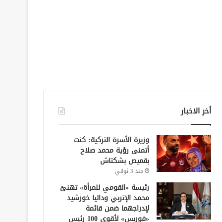
أخر الاخبار
وزيرة الأسرة التركية: كنت
أتمنى رؤية محمد صلاح
بقميص بشكتاش
منذ 3 ثواني
رئيسة «القومي للمرأة» تهنئ
محمد الإتربي وداليا خورشيد
لإدراجهما ضمن قائمة
«فوربس» لأقوى 100 رئيس