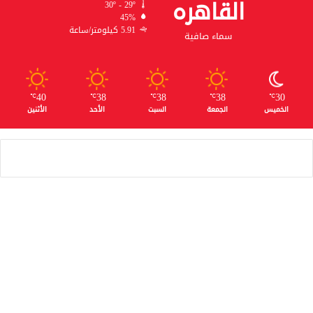
القاهره
30º - 29º
45%
5.91 كيلومتر/ساعة
سماء صافية
40
38
38
38
30
℃
℃
℃
℃
℃
الخميس
الجمعة
السبت
الأحد
الأثنين