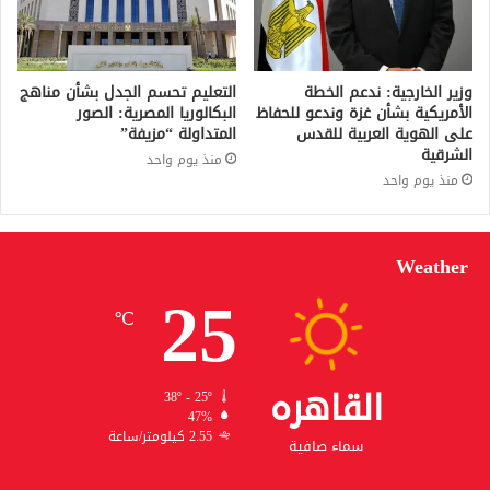
وزير الخارجية: ندعم الخطة
التعليم تحسم الجدل بشأن مناهج
الأمريكية بشأن غزة وندعو للحفاظ
البكالوريا المصرية: الصور
على الهوية العربية للقدس
المتداولة “مزيفة”
الشرقية
منذ يوم واحد
منذ يوم واحد
Weather
25
℃
القاهره
38º - 25º
47%
2.55 كيلومتر/ساعة
سماء صافية