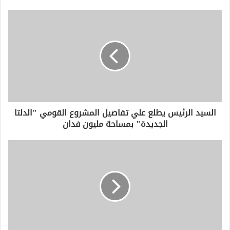
ي
د
ك
ا
ل
إ
ل
ك
ت
ر
و
السيد الرئيس يطلع علي تفاصيل المشروع القومي "الدلتا
ن
الجديدة" بمساحة مليون فدان
ي