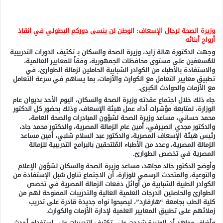
وزيرة الصحة لرجال الإسعاف: الوطن لن ينسى دوركم البطولي في انقاذ
أرواح أبنائه
وجهت الدكتورة هالة زايد، وزيرة الصحة والسكان بـ تكثيف الدورات التدريبية
للمُسعفين على مستوى محافظات الجمهورية، وفقاً للمعايير العالمية،
والاستفادة بالأطباء من الكوادر الشبابية الحاملين لزمالة الطوارئ، في
تطبيق معايير التعامل مع الكوارث والأزمات، بما يساهم في سرعة التعامل
مع الأزمات والحوادث الكبرى.
جاء ذلك خلال اجتماع عقدته وزيرة الصحة والسكان، اليوم الأحد بديوان عام
الوزارة، لمتابعة مؤشرات أداء عمل هيئة الإسعاف، وذلك بحضور كل الدكتور
محمد حساني، مساعد وزيرة الصحة لشؤون المبادرات والصحة العامة،
والدكتور مجدي الصيرفي، أمين عام الزمالة المصرية، والدكتور محمد جاد،
رئيس هيئة الإسعاف المصرية، والدكتور عبد السلام شلبي، أمين مساعد
الزمالة المصرية، وعدد من الأطباء المُلتحقين بالبرامج التدريبية للزمالة
المصرية في تخصص الطوارئ.
وأوضح الدكتور خالد مجاهد، مساعد وزيرة الصحة والسكان لشؤون الإعلام
والتوعية، والمتحدث الرسمي للوزارة، أن الاجتماع تناول سُبل الإستفادة من
الكوادر الطبية الشبابية من أوائل دفعات الزمالة المصرية في تخصص
الطوارئ والحاصلين الدرجات العلمية العالية والتدريبات الممنوحة لهم من
كلية الطب بجامعة “هارفارد”، ليصبحوا نواه جديدة قادرة على تدريب
زملائهم على تطبيق المعايير العلمية لإدارة الأزمات والكوارث.
وأضاف مجاهد أن الوزيرة شددت على تكثيف التدريبات على استخدام أحدث