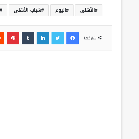
الأهلى
اليوم
شباب الأهلى
فيسبوك
تويتر
لينكدإن
‏Tumblr
بينتيريست
شاركها