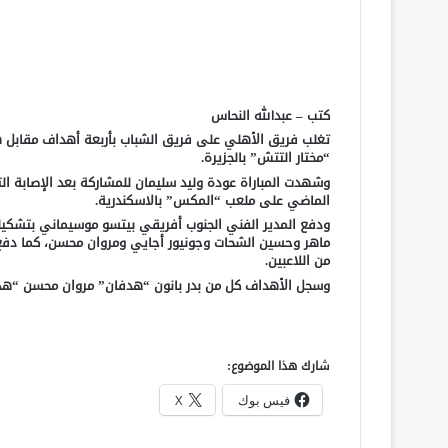
كتب – عبدالله النحاس
تغلب فريق الأهلي على فريق الشباب بأربعة أهداف مقابل 
“مختار التتش” بالجزيرة.
وشهدت المباراة عودة وليد سليمان للمشاركة بعد الإصابة التي
الماضي على ملعب “المكس” بالاسكندرية.
ودفع المدير الفني الجنوب أفريقي بيتسو موسيماني بتشكيل
ماهر وحسين الشحات وجونيور أجايي ومروان محسن، كما دفع ا
من اللاعبين.
وسجل الأهداف كل من بدر بانون “هدفان” مروان محسن “ه
شارك هذا الموضوع:
فيس بوك
X