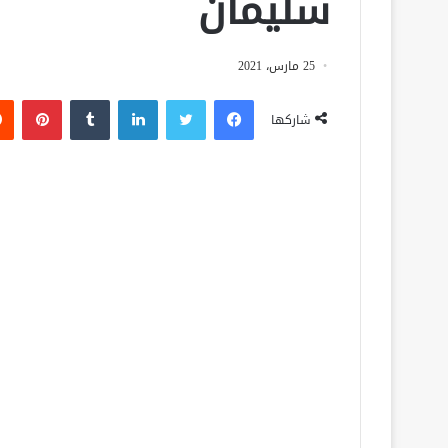
سليمان
25 مارس، 2021
فيسبوك
تويتر
لينكدإن
‏Tumblr
بينتيريست
شاركها