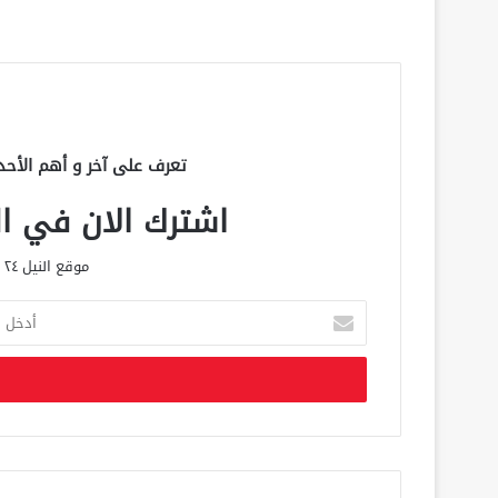
تعرف على آخر و أهم الأحد
اشترك الان في الق
موقع النيل ٢٤ الحصري علي مدار الساعة
أ
د
خ
ل
ب
ر
ي
د