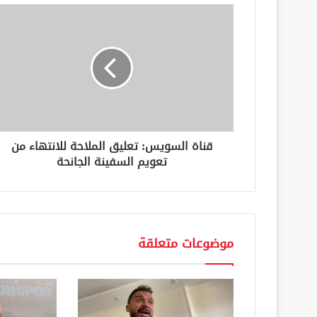
ك
ا
ل
إ
ل
ك
ت
ر
و
ن
قناة السويس: تعليق الملاحة للانتهاء من
ي
تعويم السفينة الجانحة
موضوعات متعلقة