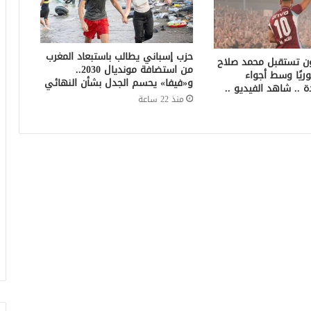
حزب إسباني يطالب باستبعاد المغرب
ون تستقبل محمد صلاح
من استضافة مونديال 2030..
وريًا وسط أجواء
و«فيفا» يحسم الجدل بشأن النهائي
ة .. شاهد الفيديو ..
منذ 22 ساعة