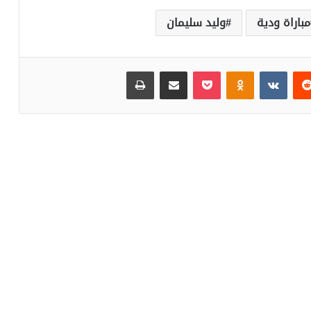
مباراة ودية
وليد سليمان
‏Reddit
‏VKontakte
Odnoklassniki
بوكيت
مشاركة عبر البريد
طباعة