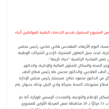
 وإسعاف ضمن المشروع لاستمرار تقديم الخدمات الطبية للمواطنين أثناء
، مساء اليوم الأربعاء، المهندس هاني ضاحي، رئيس مجلس
قارية، لبحث سبل التعاون المشترك كإحدى الشركات الوطنية
ضمن المبادرة الرئاسية “حياة كريمة”.
ير الصحة والسكان للشئون المالية والإدارية، والدكتور
 الطب العلاجي، والدكتور محسن طه رئيس قطاع الطب
كل من الدكتور محمود صالح، مستشار رئيس مجلس الإدارة
طاع مشروعات الصحة بشركة وادي النيل، وذلك بديوان عام
كان للإعلام والتوعية، والمتحدث الرسمي للوزارة، أنه تم
خلال الاجتماع مناقشة خطة تطوير المنشآت الطبية ب 51 مركزًا بـ 20 محافظة ضمن المرحلة الأولى للمشروع،