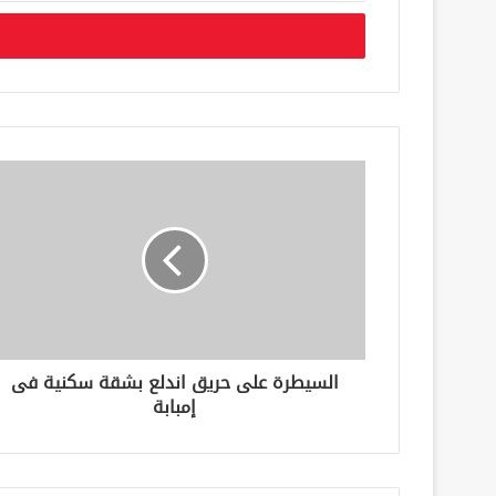
خ
ل
ب
ر
ي
د
ك
ا
ل
إ
ل
ك
ت
ر
و
ن
السيطرة على حريق اندلع بشقة سكنية فى
ي
إمبابة