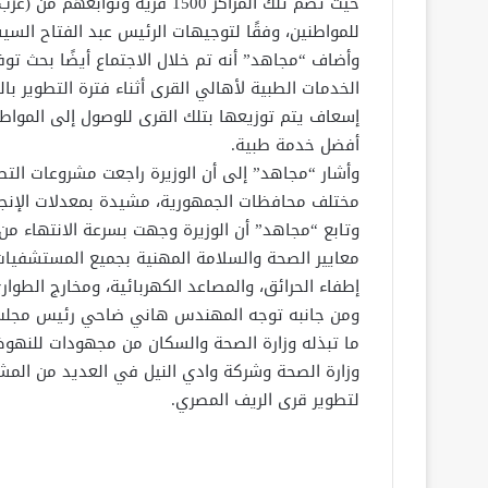
حيث تضم تلك المراكز 1500 قرية 
للمواطنين، وفقًا لتوجيهات الرئيس عبد الفتاح الس
إسعاف يتم توزيعها بتلك القرى للوصول إلى المواطن
أفضل خدمة طبية.
وأشار “مجاهد” إلى أن الوزيرة راجعت مشروعات الت
مختلف محافظات الجمهورية، مشيدة بمعدلات الإنجاز 
وتابع “مجاهد” أن الوزيرة وجهت بسرعة الانتهاء من
معايير الصحة والسلامة المهنية بجميع المستشفيات،
إطفاء الحرائق، والمصاعد الكهربائية، ‏ومخارج الط
ومن جانبه توجه المهندس هاني ضاحي رئيس مجلس إد
ما تبذله وزارة الصحة والسكان من مجهودات للنهوض ب
وزارة الصحة وشركة وادي النيل في العديد من المشر
لتطوير قرى الريف المصري.