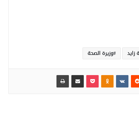
 زايد
وزيرة الصحة
‏Reddit
‏VKontakte
Odnoklassniki
بوكيت
مشاركة عبر البريد
طباعة