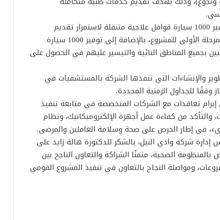
وتوابعهم من (عزب ونجوع)، وذلك بهدف تقديم خدمات طبية متكاملة
يسي.
وأضاف “مجاهد” أنه تم خلال الاجتماع أيضًا بحث توفير 1000 سيارة قوافل علاجية متنقلة لاستمرار تقديم
الخدمات الطبية لأهالي القرى أثناء فترة التطوير بالمرحلة الأولى للمشروع، بالإضافة إلى توفير 1000 سيارة
ين بجميع المناطق النائية والتيسير عليهم في الحصول على
طوير والإنشاءات التي تنفذها الشركة بالمستشفيات في
وفقًا للجداول الزمنية المحددة.
 إبرام تعاقدات مع الشركات المتخصصة في متابعة تنفيذ
 والتأكد من كفاءة عمل أجهزة الإلكتروميكانيك، ‏ونظام
وارىء، في إطار الحرص على صحة وسلامة العاملين والمرضى.
ارة شركة وادي النيل، بالشكر للدكتورة هالة زايد على
المنظومة الصحية، مثمنًا الشراكة والتعاون الناجح بين
وعات، ومواصلة النجاح بالتعاون في تنفيذ المشروع القومي