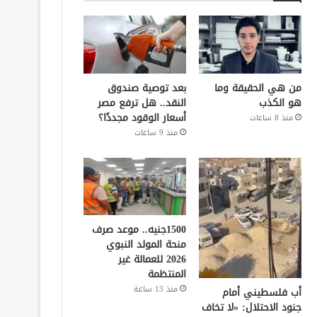
من هي الحقيقة وما
بعد توصية صندوق
هو الكذب
النقد.. هل ترفع مصر
أسعار الوقود مجددًا؟
منذ 8 ساعات
منذ 9 ساعات
1500جنيه.. موعد صرف
منحة المولد النبوي
2026 للعمالة غير
المنتظمة
منذ 13 ساعة
أب فلسطيني أمام
جنود الاحتلال: «لا تخاف