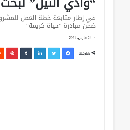
“وادي النيل” لبحث 
في إطار متابعة خطة العمل للمشرو
ضمن مبادرة "حياة كريمة"
24 مارس، 2021
فيسبوك
تويتر
لينكدإن
‏Tumblr
بينتيريست
شاركها