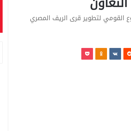
التعاون
ع القومي لتطوير قرى الريف المصري
‏Reddit
‏VKontakte
Odnoklassniki
بوكيت