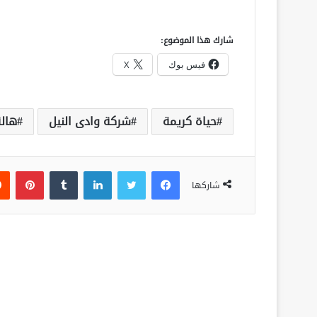
شارك هذا الموضوع:
فيس بوك
X
حياة كريمة
شركة وادى النيل
هالة
فيسبوك
تويتر
لينكدإن
‏Tumblr
بينتيريست
شاركها