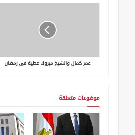
ك
ا
ل
إ
ل
ك
ت
ر
و
ن
عمر كمال والشيخ مبروك عطية فى رمضان
ي
موضوعات متعلقة