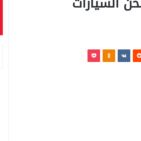
ن السيارات
‏Reddit
‏VKontakte
Odnoklassniki
بوكيت