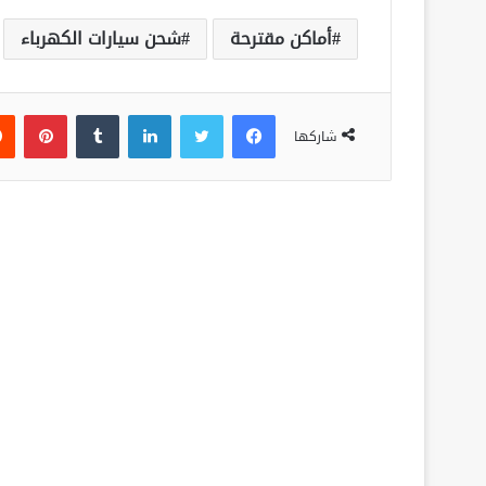
أماكن مقترحة
شحن سيارات الكهرباء
فيسبوك
تويتر
لينكدإن
‏Tumblr
بينتيريست
شاركها