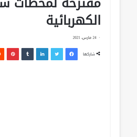
مقترحة لمحطات شح
الكهربائية
24 مارس، 2021
فيسبوك
تويتر
لينكدإن
‏Tumblr
بينتيريست
شاركها