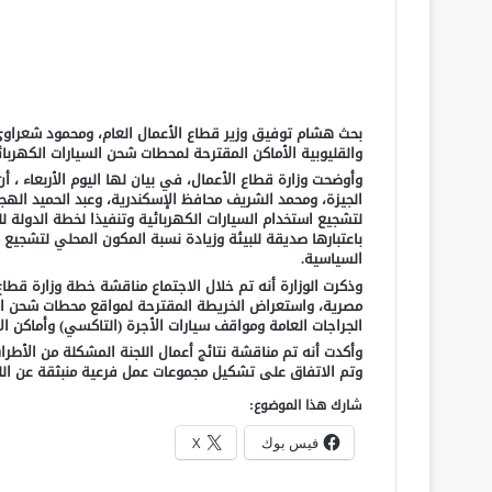
بحث هشام توفيق وزير قطاع الأعمال العام، ومحمود شعراوي و
والقليوبية الأماكن المقترحة لمحطات شحن السيارات الكهربائ
وأوضحت وزارة قطاع الأعمال، في بيان لها اليوم الأربعاء ، أ
الجيزة، ومحمد الشريف محافظ الإسكندرية، وعبد الحميد الهج
لتشجيع استخدام السيارات الكهربائية وتنفيذا لخطة الدولة 
باعتبارها صديقة للبيئة وزيادة نسبة المكون المحلي لتشجيع ا
السياسية.
وذكرت الوزارة أنه تم خلال الاجتماع مناقشة خطة وزارة قطاع 
مصرية، واستعراض الخريطة المقترحة لمواقع محطات شحن الس
الجراجات العامة ومواقف سيارات الأجرة (التاكسي) وأماكن الان
وأكدت أنه تم مناقشة نتائج أعمال اللجنة المشكلة من الأطر
وتم الاتفاق على تشكيل مجموعات عمل فرعية منبثقة عن اللج
شارك هذا الموضوع:
فيس بوك
X