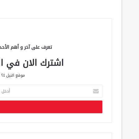
تعرف على آخر و أهم الأحد
اشترك الان في الق
موقع النيل ٢٤ الحصري علي مدار الساعة
أ
د
خ
ل
ب
ر
ي
د