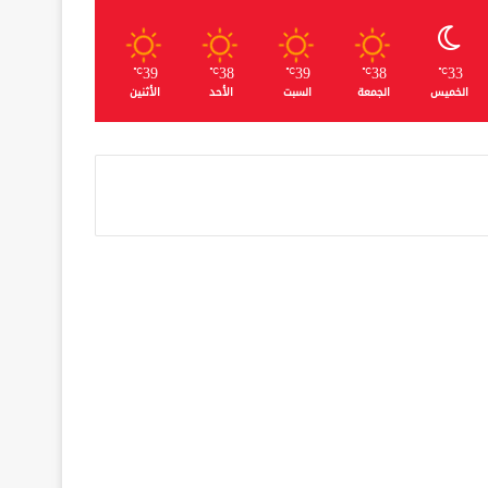
39
38
39
38
33
℃
℃
℃
℃
℃
الخميس
الجمعة
السبت
الأحد
الأثنين