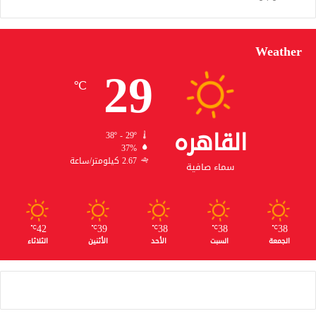
Weather
29
℃
القاهره
38º - 29º
37%
2.67 كيلومتر/ساعة
سماء صافية
42
39
38
38
38
℃
℃
℃
℃
℃
الجمعة
السبت
الأحد
الأثنين
الثلاثاء