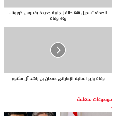
ت
ر
و
الصحة: تسجيل 648 حالة إيجابية جديدة بفيروس كورونا..
ن
و43 وفاة
ي
وفاة وزير المالية الإماراتى حمدان بن راشد آل مكتوم
موضوعات متعلقة