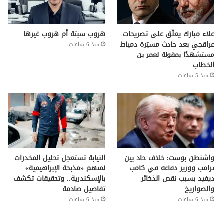
علاء مبارك يعلّق على تصريحات
هروب سبتة أم هروب غيرها
عراقجي بعد حادث مسيّرة دمياط
منذ 6 ساعات
مستشهدًا بمقولة لعمر بن
الخطاب
منذ 5 ساعات
واشنطن بوست: خلاف حاد بين
النيابة تستعجل تحليل المخدرات
ترامب ووزير دفاعه في كامب
لمتهم «مذبحة الإبراهيمية»
ديفيد بسبب نقص الذخائر
بالإسكندرية.. وتحقيقات تكشف
والصواريخ
تفاصيل صادمة
منذ 6 ساعات
منذ 6 ساعات