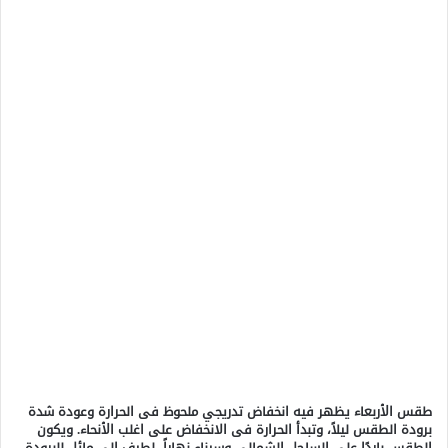
طقس الأربعاء يظهر فيه انخفاض تدريجي ملحوظ فى الحرارة وعودة شدة
برودة الطقس ليلاً، وتبدأ الحرارة فى الانخفاض على اغلب الأنحاء. ويكون
الطقس باردًا على الساحل الشمالي وسيناء نهاراً، لطيف الى مائل للبرودة