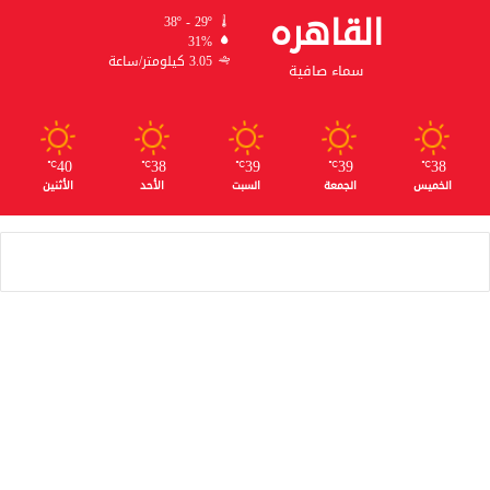
القاهره
38º - 29º
31%
3.05 كيلومتر/ساعة
سماء صافية
40
38
39
39
38
℃
℃
℃
℃
℃
الخميس
الجمعة
السبت
الأحد
الأثنين