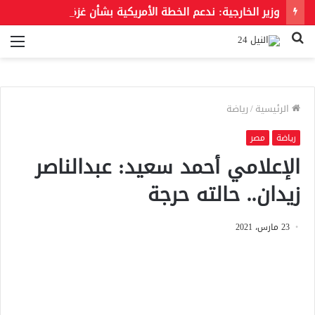
وزير الخارجية: ندعم الخطة الأمريكية بشأن غزة وندعو للحفاظ على الهوية العربية للقدس الشرقية
بحث
الق
عن
الرئيسية
/
رياضة
رياضة
مصر
الإعلامي أحمد سعيد: عبدالناصر
زيدان.. حالته حرجة
23 مارس، 2021