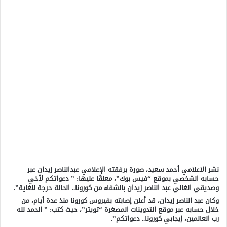
نشر الاعلامي أحمد سعيد، صورة برفقته الإعلامي عبدالناصر زيدان عبر
حسابه الشخصي بموقع “فيس بوك”، معلقًا عليها: ” دعواتكم لأخي
وصديقي الغالي عبد الناصر زيدان بالشفاء من كورونا.. الحالة حرجة للغاية”.
وكان عبد الناصر زيدان، قد أعلن إصابته بفيروس كورونا منذ عدة أيام، من
خلال حسابه عبر موقع التدوينات المصغرة “تويتر”، حيث كتب: ” الحمد لله
رب العالمين، إيجابي كورونا.. دعواتكم”.