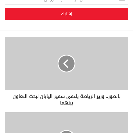
د
خ
ل
ب
ر
ي
د
ك
ا
ل
إ
ل
ك
ت
ر
و
بالصور.. وزير الرياضة يلتقى سفير اليابان لبحث التعاون
ن
بينهما
ي