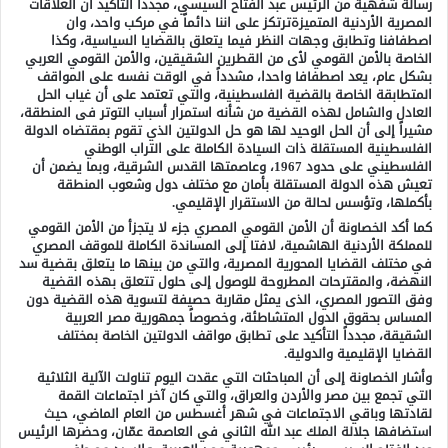
رسالة شفهية من الرئيس عبد الفتاح السيسي، مجددا التأكيد أن العلاقات
المصرية الأردنية المتميزةترتكز على اننا دائماً في مركب واحد، وان
اصطفافنا وتطابق وجهات النظر فيما يتعلق بالقضايا السياسية، وكذا
الخاصة بالأمن القومي لأى من القطرين الشقيقين، والأمن القومي العربي
بشكل عام، يعد اصطفافا واحدا، مشدداً في الوقت نفسه على المواقف
المتطابقة الخاصة بالقضية الفلسطينية، والتي تعتمد على أن غياب الحل
العادل والشامل لهذه القضية من شأنه استمرار أسباب التوتر فى المنطقة،
مشيراً إلى أن الحل الوحيد لها هو حل الدولتين الذي تقوم بمقتضاه الدولة
الفلسطينية المستقلة ذات السيادة الكاملة على التراب الوطني
الفلسطيني على حدود 1967، وعاصمتها القدس الشرقية، وبما يضمن أن
تعيش هذه الدولة المستقلة بأمان مع مختلف دول وشعوب المنطقة
بأكملها، وتؤسس لحالة من الاستقرار الإقليمي.
كما أكد الخصاونة أن الأمن القومي المصري جزء لا يتجزأ من الأمن القومي
للمملكة الأردنية الهاشمية، لافتا إلى المساندة الكاملة للموقف المصري
في مختلف القضايا المحورية المصرية، والتي من بينها ما يتعلق بقضية سد
النهضة، والمقترحات المطروحة للوصول إلى حلول تتعلق بهذه القضية
وفق التصور المصري، الذى يمثل مقاربة حصيفة لتسوية هذه القضية دون
المساس بحقوق الدول المتشاطئة، وخصوصاً جمهورية مصر العربية
الشقيقة، مجدداً التأكيد على تطابق مواقف الدولتين الخاصة بمختلف
القضايا الإقليمية والدولية.
وأشار الخصاونة إلى أن المباحثات التي عقدت اليوم تناولت الآلية الثلاثية
التي تجمع بين مصر والأردن والعراق، والتي كان آخر اجتماعات القمة
لقادتها وباقي الاجتماعات في شهر أغسطس من العام الماضي، حيث
استضافها جلالة الملك عبد الله الثاني في العاصمة عمّان، وحضرها الرئيس