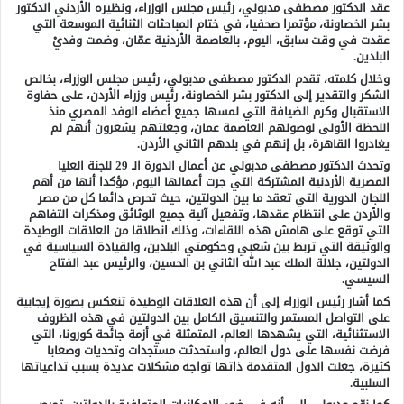
عقد الدكتور مصطفى مدبولي، رئيس مجلس الوزراء، ونظيره الأردني الدكتور
بشر الخصاونة، مؤتمرا صحفيا، في ختام المباحثات الثنائية الموسعة التي
عقدت في وقت سابق، اليوم، بالعاصمة الأردنية عمّان، وضمت وفديْ
البلدين.
وخلال كلمته، تقدم الدكتور مصطفى مدبولي، رئيس مجلس الوزراء، بخالص
الشكر والتقدير إلى الدكتور بشر الخصاونة، رئيس وزراء الأردن، على حفاوة
الاستقبال وكرم الضيافة التي لمسها جميع أعضاء الوفد المصري منذ
اللحظة الأولى لوصولهم العاصمة عمان، وجعلتهم يشعرون أنهم لم
يغادروا القاهرة، بل إنهم في بلدهم الثاني الأردن.
وتحدث الدكتور مصطفى مدبولي عن أعمال الدورة الـ 29 للجنة العليا
المصرية الأردنية المشتركة التي جرت أعمالها اليوم، مؤكدا أنها من أهم
اللجان الدورية التي تعقد ما بين الدولتين، حيث تحرص دائما كل من مصر
والأردن على انتظام عقدها، وتفعيل آلية جميع الوثائق ومذكرات التفاهم
التي توقع على هامش هذه اللقاءات، وذلك انطلاقا من العلاقات الوطيدة
والوثيقة التي تربط بين شعبي وحكومتي البلدين، والقيادة السياسية في
الدولتين، جلالة الملك عبد الله الثاني بن الحسين، والرئيس عبد الفتاح
السيسي.
كما أشار رئيس الوزراء إلى أن هذه العلاقات الوطيدة تنعكس بصورة إيجابية
على التواصل المستمر والتنسيق الكامل بين الدولتين في هذه الظروف
الاستثنائية، التي يشهدها العالم، المتمثلة في أزمة جائحة كورونا، التي
فرضت نفسها على دول العالم، واستحدثت مستجدات وتحديات وصعابا
كثيرة، جعلت الدول المتقدمة ذاتها تواجه مشكلات عديدة بسبب تداعياتها
السلبية.