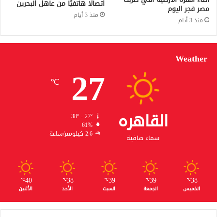
اتصالًا هاتفيًا من عاهل البحرين
مصر فجر اليوم
منذ 3 أيام
منذ 3 أيام
Weather
27
℃
القاهره
38º - 27º
61%
2.6 كيلومتر/ساعة
سماء صافية
40
38
39
39
38
℃
℃
℃
℃
℃
الخميس
الجمعة
السبت
الأحد
الأثنين