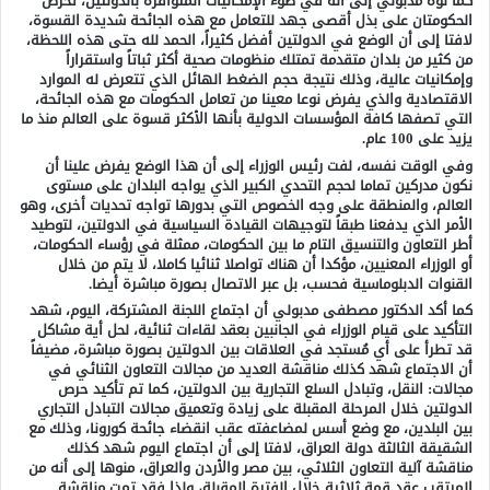
كما نوّه مدبولي إلى أنه في ضوء الإمكانيات المتوافرة بالدولتين، تحرص
الحكومتان على بذل أقصى جهد للتعامل مع هذه الجائحة شديدة القسوة،
لافتا إلى أن الوضع في الدولتين أفضل كثيراً، الحمد لله حتى هذه اللحظة،
من كثير من بلدان متقدمة تمتلك منظومات صحية أكثر ثباتاً واستقراراً
وإمكانيات عالية، وذلك نتيجة حجم الضغط الهائل الذي تتعرض له الموارد
الاقتصادية والذي يفرض نوعا معينا من تعامل الحكومات مع هذه الجائحة،
التي تصفها كافة المؤسسات الدولية بأنها الأكثر قسوة على العالم منذ ما
يزيد على 100 عام.
وفي الوقت نفسه، لفت رئيس الوزراء إلى أن هذا الوضع يفرض علينا أن
نكون مدركين تماما لحجم التحدي الكبير الذي يواجه البلدان على مستوى
العالم، والمنطقة على وجه الخصوص التي بدورها تواجه تحديات أخرى، وهو
الأمر الذي يدفعنا طبقاً لتوجيهات القيادة السياسية في الدولتين، لتوطيد
أطر التعاون والتنسيق التام ما بين الحكومات، ممثلة في رؤساء الحكومات،
أو الوزراء المعنيين، مؤكدا أن هناك تواصلا ثنائيا كاملا، لا يتم من خلال
القنوات الدبلوماسية فحسب، بل عبر الاتصال بصورة مباشرة أيضا.
كما أكد الدكتور مصطفى مدبولي أن اجتماع اللجنة المشتركة، اليوم، شهد
التأكيد على قيام الوزراء في الجانبين بعقد لقاءات ثنائية، لحل أية مشاكل
قد تطرأ على أي مُستجد في العلاقات بين الدولتين بصورة مباشرة، مضيفاً
أن الاجتماع شهد كذلك مناقشة العديد من مجالات التعاون الثنائي في
مجالات: النقل، وتبادل السلع التجارية بين الدولتين، كما تم تأكيد حرص
الدولتين خلال المرحلة المقبلة على زيادة وتعميق مجالات التبادل التجاري
بين البلدين، مع وضع أسس لمضاعفته عقب انقضاء جائحة كورونا، وذلك مع
الشقيقة الثالثة دولة العراق، لافتا إلى أن اجتماع اليوم شهد كذلك
مناقشة آلية التعاون الثلاثي، بين مصر والأردن والعراق، منوها إلى أنه من
المرتقب عقد قمة ثلاثية خلال الفترة المقبلة، ولذا فقد تمت مناقشة