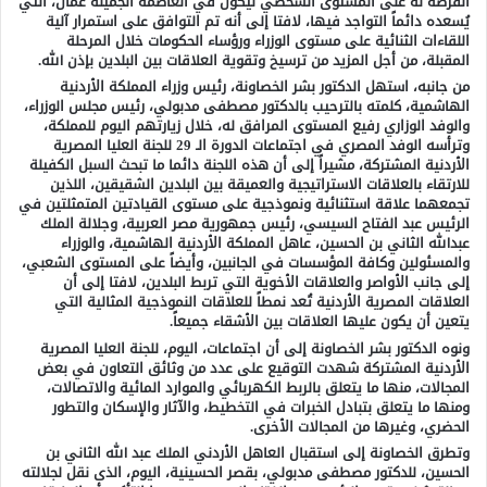
الفرصة له على المستوى الشخصي ليكون في العاصمة الجميلة عمان، التي
يُسعده دائماً التواجد فيها، لافتا إلى أنه تم التوافق على استمرار آلية
اللقاءات الثنائية على مستوى الوزراء ورؤساء الحكومات خلال المرحلة
المقبلة، من أجل المزيد من ترسيخ وتقوية العلاقات بين البلدين بإذن الله.
من جانبه، استهل الدكتور بشر الخصاونة، رئيس وزراء المملكة الأردنية
الهاشمية، كلمته بالترحيب بالدكتور مصطفى مدبولي، رئيس مجلس الوزراء،
والوفد الوزاري رفيع المستوى المرافق له، خلال زيارتهم اليوم للمملكة،
وترأسه الوفد المصري في اجتماعات الدورة الـ 29 للجنة العليا المصرية
الأردنية المشتركة، مشيراً إلى أن هذه اللجنة دائما ما تبحث السبل الكفيلة
للارتقاء بالعلاقات الاستراتيجية والعميقة بين البلدين الشقيقين، اللذين
تجمعهما علاقة استثنائية ونموذجية على مستوى القيادتين المتمثلتين في
الرئيس عبد الفتاح السيسي، رئيس جمهورية مصر العربية، وجلالة الملك
عبدالله الثاني بن الحسين، عاهل المملكة الأردنية الهاشمية، والوزراء
والمسئولين وكافة المؤسسات في الجانبين، وأيضاً على المستوى الشعبي،
إلى جانب الأواصر والعلاقات الأخوية التي تربط البلدين، لافتا إلى أن
العلاقات المصرية الأردنية تُعد نمطاً للعلاقات النموذجية المثالية التي
يتعين أن يكون عليها العلاقات بين الأشقاء جميعاً.
ونوه الدكتور بشر الخصاونة إلى أن اجتماعات، اليوم، للجنة العليا المصرية
الأردنية المشتركة شهدت التوقيع على عدد من وثائق التعاون في بعض
المجالات، منها ما يتعلق بالربط الكهربائي والموارد المائية والاتصالات،
ومنها ما يتعلق بتبادل الخبرات في التخطيط، والآثار والإسكان والتطور
الحضري، وغيرها من المجالات الأخرى.
وتطرق الخصاونة إلى استقبال العاهل الأردني الملك عبد الله الثاني بن
الحسين، للدكتور مصطفى مدبولي، بقصر الحسينية، اليوم، الذى نقل لجلالته