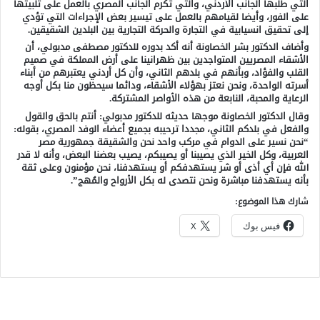
التي طلبها الجانب الأردني، والتي تكرم الجانب المصري بالعمل على تلبيتها
على الفور، وأيضا لقيامهم بالعمل على تيسير بعض الإجراءات التي تؤدي
إلى تحقيق انسيابية في التجارة والحركة التجارية بين البلدين الشقيقين.
وأضاف الدكتور بشر الخصاونة أنه أكد بدوره للدكتور مصطفى مدبولي، أن
الأشقاء المصريين المتواجدين بين ظهرانينا على أرض المملكة في صميم
القلب والفؤاد، وبأنهم في بلدهم الثاني، وأن كل أردني يعتبرهم من أبناء
أسرته الواحدة، ونحن نعتز بهؤلاء الأشقاء، ودائما سيحظون منا بكل أوجه
الرعاية والمحبة، النابعة من هذه الأواصر المشتركة.
وقال الدكتور الخصاونة موجها حديثه للدكتور مدبولي: أنتم بالحق والقول
والفعل في بلدكم الثاني، مجددا ترحيبه بجميع أعضاء الوفد المصري، بقوله:
“نحن نسير على الدوام في مركب واحد نحن والشقيقة جمهورية مصر
العربية، وكل الخير الذي يصيبنا أو يصيبكم، يصيب بعضنا البعض، وأنه لا قدر
الله فإن أي أذى أو شر يستهدفكم أو يستهدفنا، نحن مؤمنون وعلى ثقة
بأنه يستهدفنا مباشرة ونحن نتصدى له بكل الأرواح والمُهج”.
شارك هذا الموضوع:
فيس بوك
X