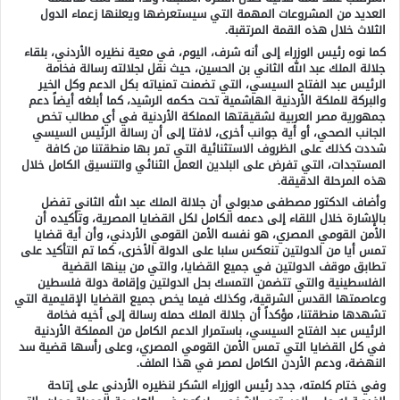
العديد من المشروعات المهمة التي سيستعرضها ويعلنها زعماء الدول
الثلاث خلال هذه القمة المرتقبة.
كما نوه رئيس الوزراء إلى أنه شرف، اليوم، في معية نظيره الأردني، بلقاء
جلالة الملك عبد الله الثاني بن الحسين، حيث نقل لجلالته رسالة فخامة
الرئيس عبد الفتاح السيسي، التي تضمنت تمنياته بكل الدعم وكل الخير
والبركة للملكة الأردنية الهاشمية تحت حكمه الرشيد، كما أبلغه أيضاً دعم
جمهورية مصر العربية لشقيقتها المملكة الأردنية في أي مطالب تخص
الجانب الصحي، أو أية جوانب أخرى، لافتا إلى أن رسالة الرئيس السيسي
شددت كذلك على الظروف الاستثنائية التي تمر بها منطقتنا من كافة
المستجدات، التي تفرض على البلدين العمل الثنائي والتنسيق الكامل خلال
هذه المرحلة الدقيقة.
وأضاف الدكتور مصطفى مدبولي أن جلالة الملك عبد الله الثاني تفضل
بالإشارة خلال اللقاء إلى دعمه الكامل لكل القضايا المصرية، وتأكيده أن
الأمن القومي المصري، هو نفسه الأمن القومي الأردني، وأن أية قضايا
تمس أيا من الدولتين تنعكس سلبا على الدولة الأخرى، كما تم التأكيد على
تطابق موقف الدولتين في جميع القضايا، والتي من بينها القضية
الفلسطينية والتي تتضمن التمسك بحل الدولتين وإقامة دولة فلسطين
وعاصمتها القدس الشرقية، وكذلك فيما يخص جميع القضايا الإقليمية التي
تشهدها منطقتنا، مؤكداً أن جلالة الملك حمله رسالة إلى أخيه فخامة
الرئيس عبد الفتاح السيسي، باستمرار الدعم الكامل من المملكة الأردنية
في كل القضايا التي تمس الأمن القومي المصري، وعلى رأسها قضية سد
النهضة، ودعم الأردن الكامل لمصر في هذا الملف.
وفي ختام كلمته، جدد رئيس الوزراء الشكر لنظيره الأردني على إتاحة