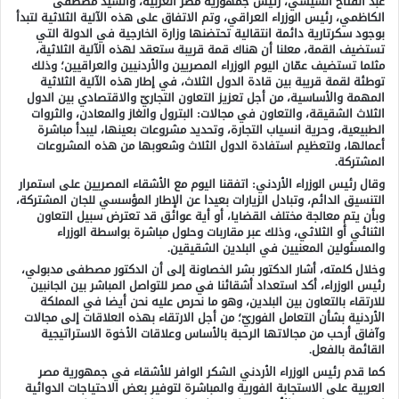
عبد الفتاح السيسي، رئيس جمهورية مصر العربية، والسيد مصطفى
الكاظمي، رئيس الوزراء العراقي، وتم الاتفاق على هذه الآلية الثلاثية لتبدأ
بوجود سكرتارية دائمة انتقالية تحتضنها وزارة الخارجية في الدولة التي
تستضيف القمة، معلنا أن هناك قمة قريبة ستعقد لهذه الآلية الثلاثية،
مثلما تستضيف عمّان اليوم الوزراء المصريين والأردنيين والعراقيين؛ وذلك
توطئة لقمة قريبة بين قادة الدول الثلاث، في إطار هذه الآلية الثلاثية
المهمة والأساسية، من أجل تعزيز التعاون التجاريّ والاقتصادي بين الدول
الثلاث الشقيقة، والتعاون في مجالات: البترول والغاز والمعادن، والثروات
الطبيعية، وحرية انسياب التجارة، وتحديد مشروعات بعينها، ليبدأ مباشرة
أعمالها، ولتعظيم استفادة الدول الثلاث وشعوبها من هذه المشروعات
المشتركة.
وقال رئيس الوزراء الأردني: اتفقنا اليوم مع الأشقاء المصريين على استمرار
التنسيق الدائم، وتبادل الزيارات بعيدا عن الإطار المؤسسي للجان المشتركة،
وبأن يتم معالجة مختلف القضايا، أو أية عوائق قد تعترض سبيل التعاون
الثنائي أو الثلاثي، وذلك عبر مقاربات وحلول مباشرة بواسطة الوزراء
والمسئولين المعنيين في البلدين الشقيقين.
وخلال كلمته، أشار الدكتور بشر الخصاونة إلى أن الدكتور مصطفى مدبولي،
رئيس الوزراء، أكد استعداد أشقائنا في مصر للتواصل المباشر بين الجانبين
للارتقاء بالتعاون بين البلدين، وهو ما نحرص عليه نحن أيضا في المملكة
الأردنية بشأن التعامل الفوريّ؛ من أجل الارتقاء بهذه العلاقات إلى مجالات
وآفاق أرحب من مجالاتها الرحبة بالأساس وعلاقات الأخوة الاستراتيجية
القائمة بالفعل.
كما قدم رئيس الوزراء الأردني الشكر الوافر للأشقاء في جمهورية مصر
العربية على الاستجابة الفورية والمباشرة لتوفير بعض الاحتياجات الدوائية