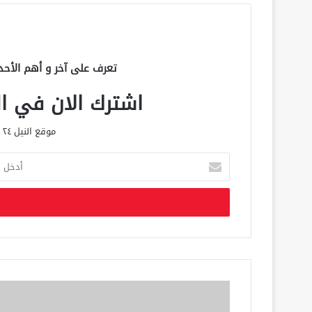
تعرف على آخر و أهم الأحد
اشترك الان في الق
موقع النيل ٢٤ الحصري علي مدار الساعة
أ
د
خ
ل
ب
ر
ي
د
ك
ا
ل