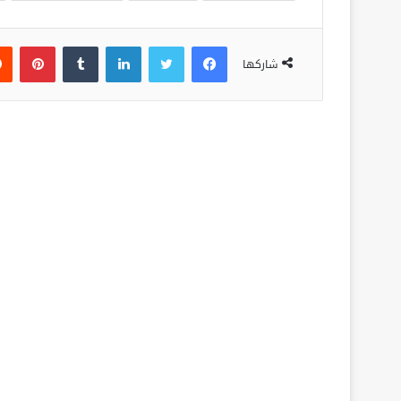
فيسبوك
تويتر
لينكدإن
‏Tumblr
بينتيريست
شاركها