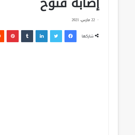
إصابة فتوح
22 مارس، 2021
فيسبوك
تويتر
لينكدإن
‏Tumblr
بينتيريست
شاركها