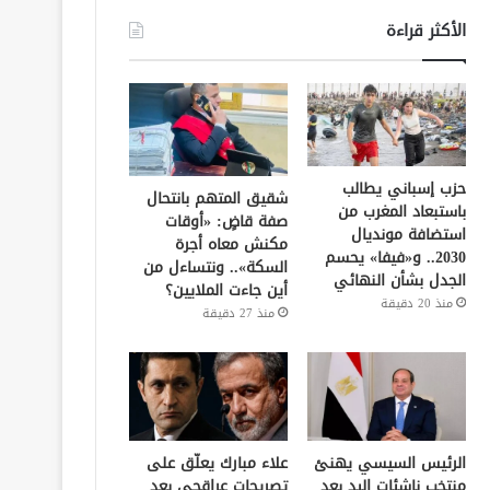
الأكثر قراءة
حزب إسباني يطالب
شقيق المتهم بانتحال
باستبعاد المغرب من
صفة قاضٍ: «أوقات
استضافة مونديال
مكنش معاه أجرة
2030.. و«فيفا» يحسم
السكة».. ونتساءل من
الجدل بشأن النهائي
أين جاءت الملايين؟
منذ 20 دقيقة
منذ 27 دقيقة
الرئيس السيسي يهنئ
علاء مبارك يعلّق على
منتخب ناشئات اليد بعد
تصريحات عراقجي بعد