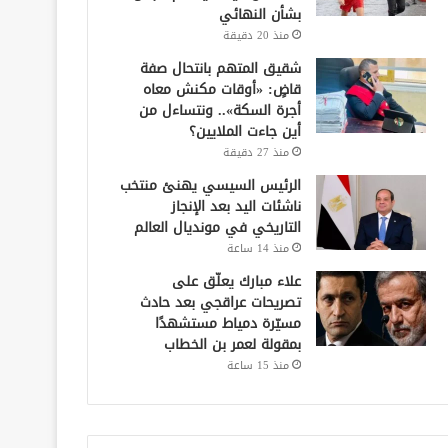
بشأن النهائي
منذ 20 دقيقة
شقيق المتهم بانتحال صفة
قاضٍ: «أوقات مكنش معاه
أجرة السكة».. ونتساءل من
أين جاءت الملايين؟
منذ 27 دقيقة
الرئيس السيسي يهنئ منتخب
ناشئات اليد بعد الإنجاز
التاريخي في مونديال العالم
منذ 14 ساعة
علاء مبارك يعلّق على
تصريحات عراقجي بعد حادث
مسيّرة دمياط مستشهدًا
بمقولة لعمر بن الخطاب
منذ 15 ساعة