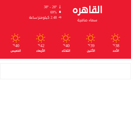
القاهره
38º - 26º
69%
2.48 كيلومتر/ساعة
سماء صافية
40
42
40
39
38
℃
℃
℃
℃
℃
الأحد
الأثنين
الثلاثاء
الأربعاء
الخميس