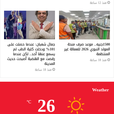
منذ 12 ساعة
1500جنيه.. موعد صرف منحة
جمال شعبان: عندما حصلت على
المولد النبوي 2026 للعمالة غير
101% ودخلت كلية الطب لم
المنتظمة
يسمع عنها أحد.. لكن عندما
رقصت مع الهضبة أصبحت حديث
منذ 18 ساعة
المدينة
منذ 18 ساعة
Weather
26
℃