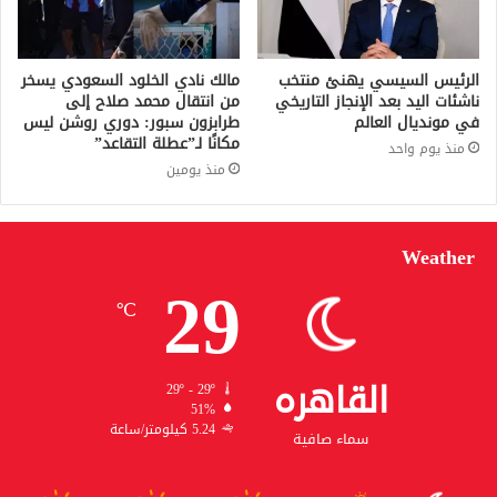
الرئيس السيسي يهنئ منتخب
مالك نادي الخلود السعودي يسخر
ناشئات اليد بعد الإنجاز التاريخي
من انتقال محمد صلاح إلى
في مونديال العالم
طرابزون سبور: دوري روشن ليس
مكانًا لـ”عطلة التقاعد”
منذ يوم واحد
منذ يومين
Weather
29
℃
القاهره
29º - 29º
51%
5.24 كيلومتر/ساعة
سماء صافية