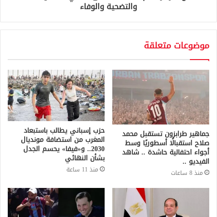
والتضحية والوفاء
موضوعات متعلقة
حزب إسباني يطالب باستبعاد
جماهير طرابزون تستقبل محمد
المغرب من استضافة مونديال
صلاح استقبالًا أسطوريًا وسط
2030.. و«فيفا» يحسم الجدل
أجواء احتفالية حاشدة .. شاهد
بشأن النهائي
الفيديو ..
منذ 11 ساعة
منذ 8 ساعات