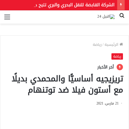
الشركة القابضة للنقل البحري والبري تتيح حجز رحلات شركات نقل الركاب إلكترونيًا عبر تطبيق «سهل»
بحث
الق
عن
الرئيسية
/
رياضة
رياضة
أخر الأخبار
تريزيجيه أساسيًّا والمحمدي بديلًا
مع أستون فيلا ضد توتنهام
21 مارس، 2021