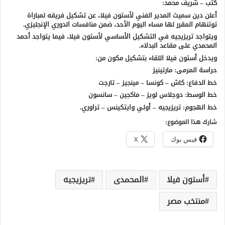
كتب – شريف محمد:
أعلن دين سميث المدير الفني لأستون فيلا، عن تشكيل فريقه لمباراة
توتنهام المقرر لها مساء اليوم الأحد، ضمن منافسات الدوري الإنجليزي.
ويتواجد تريزيجيه في التشكيل الأساسي لأستون فيلا، فيما يتواجد أحمد
المحمدي على مقاعد البدلاء.
ويدخل أستون فيلا اللقاء بتشكيل مكون من:
حراسة المرمى: مارتينيز
خط الدفاع: كاش – كونسا – مينجيز – تارجت
خط الوسط: دوجلاس لويز – ماكجين – سانسون
خط الهجوم: تريزيجيه – أولي وايتكينس – تراوري.
شارك هذا الموضوع:
فيس بوك
X
أستون فيلا
المحمدى
تريزيجيه
منتخب مصر