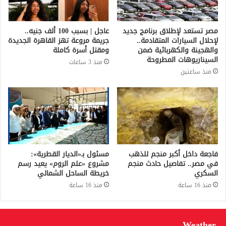
مصر تستعد لإطلاق برنامج جديد
عاجل | بسبب 100 ألف جنيه..
لإحلال السيارات المتقادمة..
جريمة مروعة تهز القاهرة الجديدة
والهجينة والكهربائية ضمن
ومقتل أسرة كاملة
السيناريوهات المطروحة
منذ 3 ساعات
منذ ساعتين
فاجعة داخل أكبر منجم للذهب
مسئول بـ«الديار القطرية»:
في مصر.. تفاصيل حادث منجم
مشروع «علم الروم» يعيد رسم
السكري
خريطة الساحل الشمالي
منذ 16 ساعة
منذ 16 ساعة
Weather