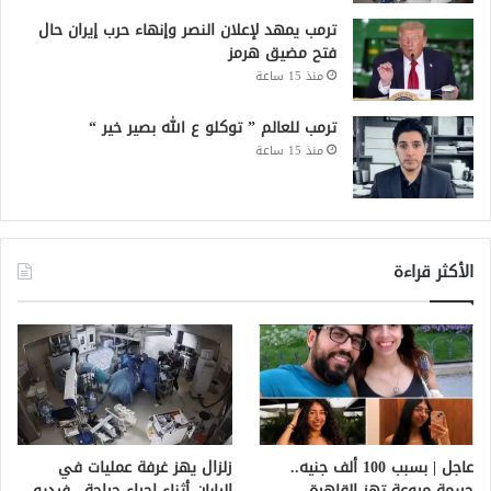
ترمب يمهد لإعلان النصر وإنهاء حرب إيران حال
فتح مضيق هرمز
منذ 15 ساعة
ترمب للعالم ” توكلو ع الله بصير خير “
منذ 15 ساعة
الأكثر قراءة
عاجل | بسبب 100 ألف جنيه..
زلزال يهز غرفة عمليات في
جريمة مروعة تهز القاهرة
اليابان أثناء إجراء جراحة.. فيديو