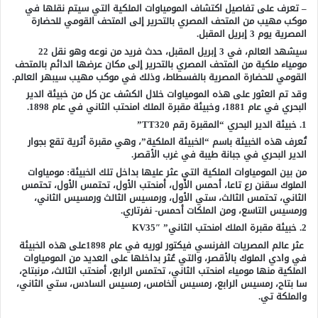
– تعرف على تفاصيل اكتشاف المومياوات الملكية التي سيتم نقلها في
موكب مهيب من المتحف المصري بالتحرير إلى المتحف القومي للحضارة
المصرية يوم 3 إبريل المقبل.
سيشهد العالم، في 3 إبريل المقبل، حدث فريد من نوعه وهو نقل 22
مومياء ملكية من المتحف المصري بالتحرير إلى مكان عرضها الدائم بالمتحف
القومي للحضارة المصرية بالفسطاط، وذلك في موكب مهيب سيبهر العالم.
وقد تم العثور على هذه المومياوات خلال الكشف عن كل من خبيئة الدير
البحري في عام 1881، وخبيئة مقبرة الملك امنحتب الثاني في عام 1898.
1. خبيئة الدير البحري “المقبرة رقم TT320”
تُعرف هذه الخبيئة باسم “الخبيئة الملكية”، وهي مقبرة أثرية تقع بجوار
الدير البحري في جبانة طيبة في غرب الأقصر.
من بين المومياوات الملكية التي عثر عليها بداخل تلك الخبيئة: مومياوات
الملوك سقنن رع تاعا، أحمس الأول، أمنحتب الأول، تحتمس الأول، تحتمس
الثاني، تحتمس الثالث، ستي الأول، ورمسيس الثالث ورمسيس الثاني،
ورمسيس التاسع، ومن الملكات أحمس- نفرتاري.
2. خبيئة مقبرة الملك امنحتب الثاني” KV35″
‎ عثر عالم المصريات الفرنسي فيكتور لوريه في عام 1898على هذه الخبيئة
في وادي الملوك بالأقصر، والتي عُثر بداخلها على العديد من المومياوات
الملكية منها مومياء امنحتب الثاني، تحتمس الرابع، أمنحتب الثالث، مرنبتاح،
سا بتاح، رمسيس الرابع، رمسيس الخامس، رمسيس السادس، ستي الثاني،
والملكة تي.