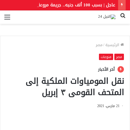
عاجل | بسبب 100 ألف جنيه.. جريمة مروعة تهز القاهرة الجديدة ومقتل أسرة كاملة
بحث
الق
عن
الرئيسية
/
مصر
مصر
منوعات
أخر الأخبار
نقل المومياوات الملكية إلى
المتحف القومى ٣ إبريل
21 مارس، 2021