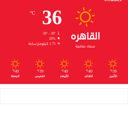
36
℃
القاهره
39º - 30º
20%
1.75 كيلومتر/ساعة
سماء صافية
40
39
40
40
39
℃
℃
℃
℃
℃
الأثنين
الثلاثاء
الأربعاء
الخميس
الجمعة