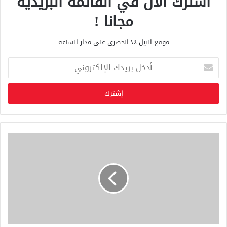
اشترك الان في القائمة البريدية
مجانا !
موقع النيل ٢٤ الحصري علي مدار الساعة
أ
د
خ
ل
ب
ر
ي
د
ك
ا
ل
إ
ل
ك
ت
ر