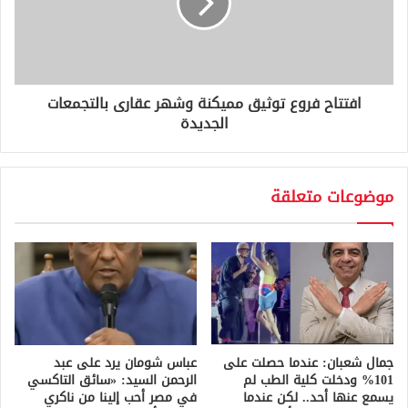
افتتاح فروع توثيق مميكنة وشهر عقارى بالتجمعات
الجديدة
موضوعات متعلقة
جمال شعبان: عندما حصلت على
عباس شومان يرد على عبد
101% ودخلت كلية الطب لم
الرحمن السيد: «سائق التاكسي
يسمع عنها أحد.. لكن عندما
في مصر أحب إلينا من ناكري