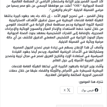
أكد السيد القصير وزير الزراعة واستصلاح الأراضي أن المنظمة العالمية
للصحة الحيوانية “OIE” أعلنت عبر موقعها الرسمي عن خلو مصر رسميا من
مرضي الفصيلة الخيلية “الرعام والزهري”.
وقال القصير – في تصريح اليوم الأحد – إن ذلك جاء بعد جهود كبيرة بذلتها
الهيئة العامة للخدمات البيطرية في سبيل تحقيق الأهداف الاستراتيجية
لتنمية الثروة الحيوانية ودعم مساهمة قطاع الزراعة في الاقتصاد القومي
من خلال تنفيذ خطط الاستعداد والإنذار المبكر والمسوح الوبائية والإجراءات
المحجرية، بالإضافة إلى القدرات التشخيصية بمعهد بحوث الصحة الحيوانية
بمركز البحوث الزراعية في التشخيص المعملي الدقيق للكشف عن أي حالة
مرضية وبائية في الفصيلة الخيلية.
وأضاف أن هذا الإعلان يسهم في زيادة فرص تصدير الخيول المصرية
ومشاركتها في الأحداث الرياضية العالمية، ويدعم أيضا جهود القيادة
السياسية في استعادة الإرث والتاريخ العريق لمصر في مجال تربية وتصدير
الخيول العربية الأصيلة إلى دول العالم.
وأشاد وزير الزراعة بالجهود الكبيرة التي تبذلها الهيئة العامة للخدمات
البيطرية للسيطرة على الأمراض والأوبئة والقضاء عليها من خلال حملات
التحصين الدورية المكثفة والقوافل العلاجية.
شارك هذا الموضوع:
فيس بوك
X