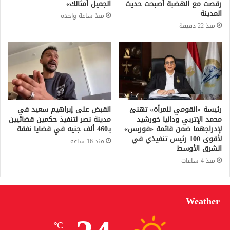
رقصت مع الهضبة أصبحت حديث
الجميل أمثالك»
المدينة
منذ ساعة واحدة
منذ 22 دقيقة
رئيسة «القومي للمرأة» تهنئ
القبض على إبراهيم سعيد في
محمد الإتربي وداليا خورشيد
مدينة نصر لتنفيذ حكمين قضائيين
لإدراجهما ضمن قائمة «فوربس»
بـ460 ألف جنيه في قضايا نفقة
لأقوى 100 رئيس تنفيذي في
منذ 16 ساعة
الشرق الأوسط
منذ 4 ساعات
Weather
℃