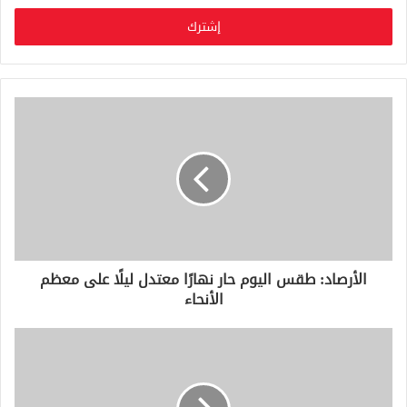
خ
ل
ب
ر
ي
د
ك
ا
ل
إ
ل
ك
ت
ر
و
الأرصاد: طقس اليوم حار نهارًا معتدل ليلًا على معظم
ن
الأنحاء
ي