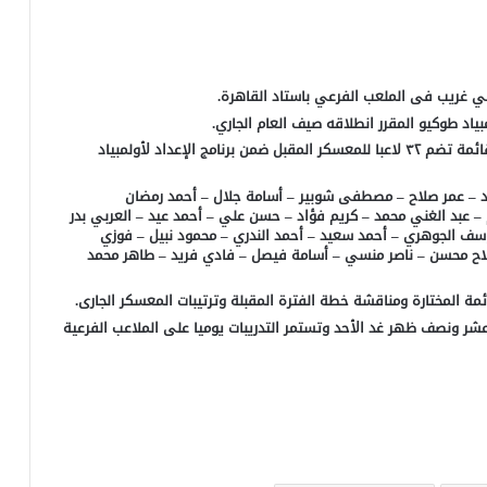
ي غريب فى الملعب الفرعي باستاد القاهرة.
ياد طوكيو المقرر انطلاقه صيف العام الجاري.
وأعلن الجهاز الفني للمنتخب الأولمبي بقيادة شوقي غريب قائمة تضم ٣٢ لاعبا للمعسكر المقبل ضمن برنامج الإعداد لأولمبياد
د – عمر صلاح – مصطفى شوبير – أسامة جلال – أحمد رمضان
– عبد الغني محمد – كريم فؤاد – حسن علي – أحمد عيد – العربي بدر
وسف الجوهري – أحمد سعيد – أحمد الندري – محمود نبيل – فوزي
 صلاح محسن – ناصر منسي – أسامة فيصل – فادي فريد – طاهر محمد
ئمة المختارة ومناقشة خطة الفترة المقبلة وترتيبات المعسكر الجارى.
شر ونصف ظهر غد الأحد وتستمر التدريبات يوميا على الملاعب الفرعية