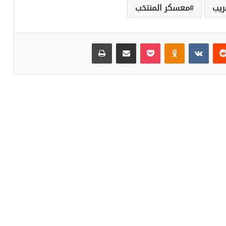
يب
معسكر المنتخب
‏Reddit
‏VKontakte
Odnoklassniki
بوكيت
مشاركة عبر البريد
طباعة