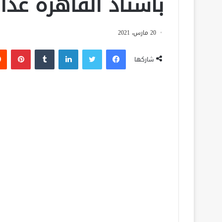
باستاد القاهرة غدًا
20 مارس، 2021
فيسبوك
تويتر
لينكدإن
‏Tumblr
بينتيريست
شاركها