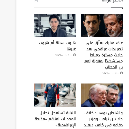
علاء مبارك يعلّق على
هروب سبتة أم هروب
تصريحات عراقجي بعد
غيرها
حادث مسيّرة دمياط
منذ 6 ساعات
مستشهدًا بمقولة لعمر
بن الخطاب
منذ 5 ساعات
واشنطن بوست: خلاف
النيابة تستعجل تحليل
حاد بين ترامب ووزير
المخدرات لمتهم «مذبحة
دفاعه في كامب ديفيد
الإبراهيمية»