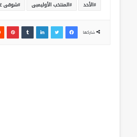
الأحد
المنتخب الأوليمبى
شوقى غر
فيسبوك
تويتر
لينكدإن
‏Tumblr
بينتيريست
شاركها