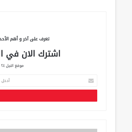
تعرف على آخر و أهم الأحد
اشترك الان في الق
موقع النيل ٢٤ الحصري علي مدار الساعة
أ
د
خ
ل
ب
ر
ي
د
ك