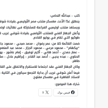
كتب – عبدالله النحاس:
ينطلق غدًا الأحد، معسكر منتخب مصر الأوليمبي بقيادة شوق
ويستعد منتخب اوليمبي الفراعنة للمشاركة فى نهائيات اولمب
طوكيو التي تقام في يوليو القادم.
ضمت القائمة كلا من: عمر رضوان – محمد صبحي – محمود جا
“بيكهام” – محمود مرعي – محمود الجزار – محمد عبد المنعم 
– عمار حمدي – أحمد هاني – أكرم توفيق – إمام عاشور – ي
الحناوي – عبده يحيى – أحمد عبد القادر – إبراهيم عادل –
طاهر.
وكان الجهاز الفني عقد اجتماعا للاستقرار والاتفاق على القا
فيما أعلن شوقي غريب أن بداية التجمع سيكون في الثانية ع
لاستاد القاهرة في معسكر مفتوح.
شارك هذا الموضوع:
فيس بوك
X