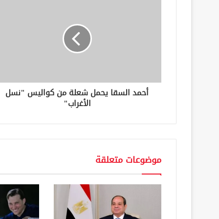
ا
ل
إ
ل
ك
ت
ر
و
ن
أحمد السقا يحمل شعلة من كواليس "نسل
ي
الأغراب"
موضوعات متعلقة