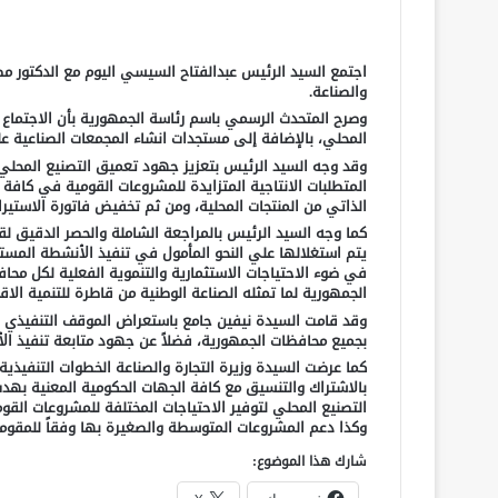
اجتمع السيد الرئيس عبدالفتاح السيسي اليوم مع الدكتور م
والصناعة.
وصرح المتحدث الرسمي باسم رئاسة الجمهورية بأن الاجتماع ت
المحلي، بالإضافة إلى مستجدات انشاء المجمعات الصناعية 
وقد وجه السيد الرئيس بتعزيز جهود تعميق التصنيع المحلي
المتطلبات الانتاجية المتزايدة للمشروعات القومية في كافة ا
الذاتي من المنتجات المحلية، ومن ثم تخفيض فاتورة الاستيراد 
كما وجه السيد الرئيس بالمراجعة الشاملة والحصر الدقيق 
يتم استغلالها علي النحو المأمول في تنفيذ الأنشطة المس
في ضوء الاحتياجات الاستثمارية والتنموية الفعلية لكل مح
الجمهورية لما تمثله الصناعة الوطنية من قاطرة للتنمية الاق
وقد قامت السيدة نيفين جامع باستعراض الموقف التنفيذي عل
بجميع محافظات الجمهورية، فضلاً عن جهود متابعة تنفيذ ال
كما عرضت السيدة وزيرة التجارة والصناعة الخطوات التنفيذية 
بالاشتراك والتنسيق مع كافة الجهات الحكومية المعنية بهدف
التصنيع المحلي لتوفير الاحتياجات المختلفة للمشروعات القو
وكذا دعم المشروعات المتوسطة والصغيرة بها وفقاً للمقوما
شارك هذا الموضوع: