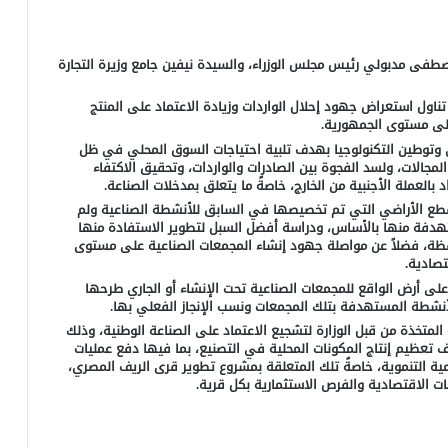
صطفى مدبولي رئيس مجلس الوزراء، والسيدة نيفين جامع وزيرة التجارة
ناول استعراض جهود إحلال الواردات وزيادة الاعتماد على المنتج
على مستوى الجمهورية.
 وتوطين التكنولوجيا بهدف تلبية احتياجات السوق المحلي في ظل
لمجالات، ولسد الفجوة بين الصادرات والواردات، وتحقيق الاكتفاء
بالعملة الأجنبية من الخارج، خاصةً ما يتعلق بمدخلات الصناعة.
لقطع الأراضي التي تم تخصيصها في السابق للأنشطة الصناعية ولم
تهدفة منها بالأساس، ودراسة أفضل السبل لتطوير الاستفادة منها
افظة، فضلاً عن مواصلة جهود إنشاء المجمعات الصناعية على مستوى
تصادية.
ى أرض الواقع للمجمعات الصناعية تحت الإنشاء أو الجاري طرحها
أنشطة المستهدفة بتلك المجمعات ونسب الإنجاز الفعلي بها.
المتخذة من قبل الوزارة لتشجيع الاعتماد على الصناعة الوطنية، وذلك
 تعظيم إنتاج المكونات المحلية في التصنيع، بما فيها دفع عمليات
مية التنموية، خاصةً تلك المتعلقة بمشروع تطوير قرى الريف المصري،
ت الاقتصادية والفرص الاستثمارية بكل قرية.