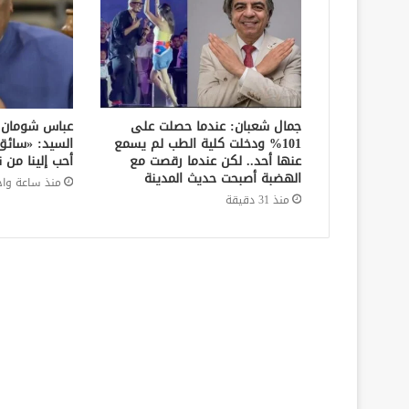
جمال شعبان: عندما حصلت على
عباس شومان ي
101% ودخلت كلية الطب لم يسمع
السيد: «سائ
عنها أحد.. لكن عندما رقصت مع
أحب إلينا من ن
الهضبة أصبحت حديث المدينة
منذ ساعة واح
منذ 31 دقيقة