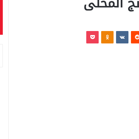
تج المحلى
‏Reddit
‏VKontakte
Odnoklassniki
بوكيت