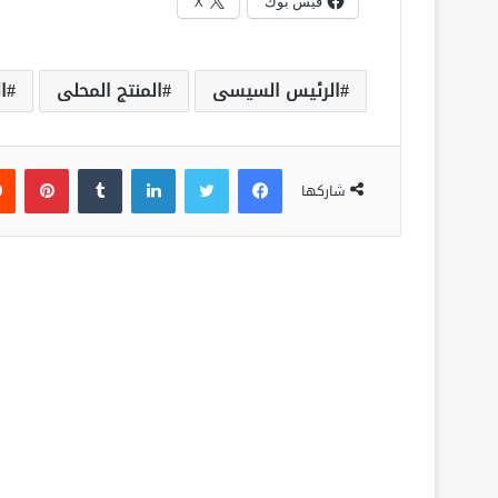
فيس بوك
X
الرئيس السيسى
المنتج المحلى
ا
فيسبوك
تويتر
لينكدإن
‏Tumblr
بينتيريست
شاركها