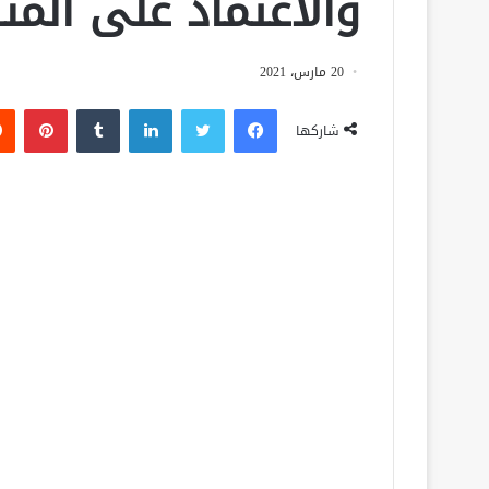
والاعتماد على المن
20 مارس، 2021
فيسبوك
تويتر
لينكدإن
‏Tumblr
بينتيريست
شاركها