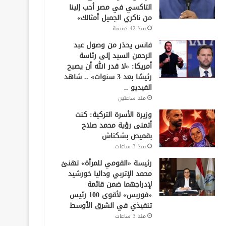
التاكسي في مصر أحب إلينا
من ناكري الجميل أمثالك»
منذ 42 دقيقة
فانس يحذر من وصول عبد
الرحمن السيد إلى رئاسة
أمريكا: «لا قدر الله أن يصبح
رئيسًا بعد 3 سنوات» .. شاهد
الفيديو ..
منذ ساعتين
وزيرة الأسرة التركية: كنت
أتمنى رؤية محمد صلاح
بقميص بشكتاش
منذ 3 ساعات
رئيسة «القومي للمرأة» تهنئ
محمد الإتربي وداليا خورشيد
لإدراجهما ضمن قائمة
«فوربس» لأقوى 100 رئيس
تنفيذي في الشرق الأوسط
منذ 3 ساعات