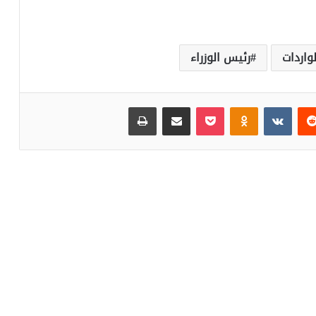
لواردات
رئيس الوزراء
‏Reddit
‏VKontakte
Odnoklassniki
بوكيت
مشاركة عبر البريد
طباعة