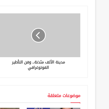
ي
د
ك
ا
ل
إ
ل
ك
ت
ر
و
ن
مدينة الألف مئذنة.. وفن التأطير
ي
الفوتوغرافي
موضوعات متعلقة