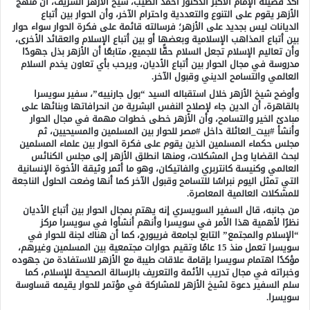
أكد فضيلة الإمام الأكبر الدكتور أحمد الطيب، شيخ الأزهر الشريف، أن منهج
الأزهر يقوم على التنوع والتعددية واحترام الآخر، وأن الحوار بين أتباع
الديانات ليس بجديد على الأزهر؛ فرسالته قائمة على فكرة الحوار سواء حوار
بين أتباع المذاهب الإسلامية وبعضها أو بين أتباع الإسلام والعقائد الأخرى،
وأن تعاليم الإسلام تجعل السلام حقًّا للجميع، متابعًا أن الأزهر بذل جهودًا
مدروسة في مجال الحوار بين أتباع الأديان، ويرحب بأي تعاون يخدم السلام
العالمي والتسامح الديني وقبول الآخر.
وأوضح شيخ الأزهر خلال استقباله السيد “بول جارنييه”، سفير سويسرا
بالقاهرة، أن الدين جاء لإصلاح النفس البشرية من انحرافاتها وبنائها على
مبادئ الخير والتسامح، وأن الأزهر خطى خطوات مهمة في مجال الحوار
وأنشأ #بيت_العائلة داخل #مصر للحوار بين المسلمين والمسيحيين، ثم
مجلس حكماء المسلمين الذين يقوم على فكرة الحوار بين علماء المسلمين
لبحث القضايا وحل المشكلات، ومنها انطلق الأزهر إلى مجلس الكنائس
العالمي وكنيسة كانتربري والفاتيكان، وهو ما أثمر وثيقة الأخوة الإنسانية
التي تمثل اليوم نبراسًا للتسامح وقبول الآخر كما أنها وضعت الحلول الناجعة
للمشكلات العالمية المعاصرة.
من جانبه، قال السفير السويسري إنه يهتم بمجال الحوار بين أتباع الأديان
نظرًا لأهمية هذا الأمر في سويسرا وأنهم أنشأوا في سويسرا مركز
“الإسلام والمجتمع” التابع لجامعة فريبورج، كما أن هناك لجنة للحوار في
سويسرا تعمل منذ 15 عامًا وتقيم حوارات مجتمعية بين المسلمين وغيرهم،
مؤكدًا اهتمام سويسرا بإقامة علاقات طيبة مع الأزهر للاستفادة من جهوده
وخبراته في مجال تدريب الأئمة والتعريف بالرسالة الصحيحة للإسلام، كما
سلم السفير دعوة لشيخ الأزهر للمشاركة في مؤتمر للحوار يقيمه قساوسة
سويسرا.