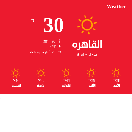
Weather
30
℃
القاهره
38º - 30º
42%
2.8 كيلومتر/ساعة
سماء صافية
40
42
41
39
38
℃
℃
℃
℃
℃
الأحد
الأثنين
الثلاثاء
الأربعاء
الخميس