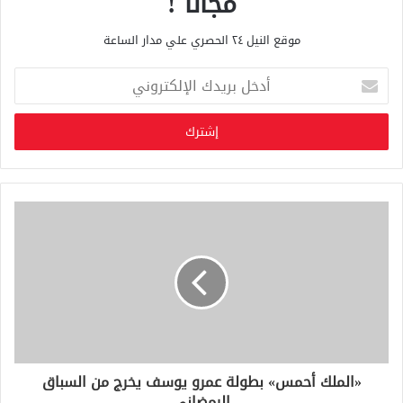
مجانا !
موقع النيل ٢٤ الحصري علي مدار الساعة
أ
د
خ
ل
ب
ر
ي
د
ك
ا
ل
إ
ل
ك
ت
ر
و
«الملك أحمس» بطولة عمرو يوسف يخرج من السباق
ن
الرمضانى