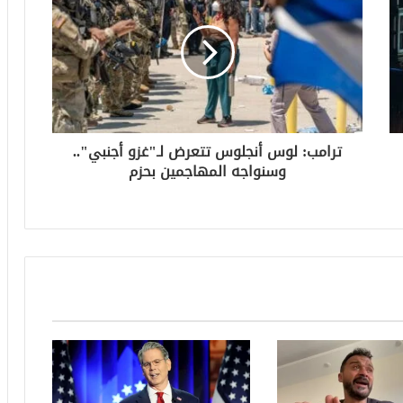
ترامب: لوس أنجلوس تتعرض لـ"غزو أجنبي"..
وسنواجه المهاجمين بحزم