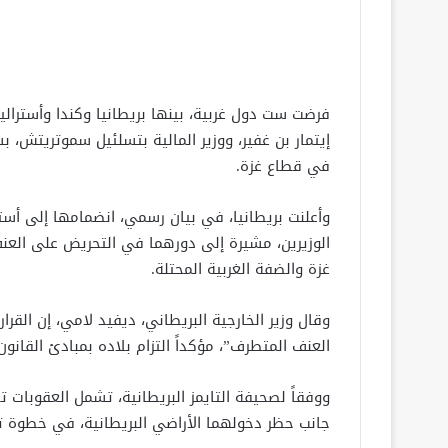
فرضت ست دول غربية، بينها بريطانيا وكندا وأستراليا،
إيتمار بن غفير، ووزير المالية بتسلئيل سموتريتش، 
في قطاع غزة.
وأعلنت بريطانيا، في بيان رسمي، انضمامها إلى أستر
الوزيرين، مشيرة إلى دورهما في التحريض على العن
غزة والضفة الغربية المحتلة.
وقال وزير الخارجية البريطاني، ديفيد لامي، إن القر
العنف المتطرف”، مؤكداً التزام بلاده بمبادئ القانو
ووفقاً لصحيفة التايمز البريطانية، تشمل العقوبات
جانب حظر دخولهما الأراضي البريطانية، في خطوة تم 