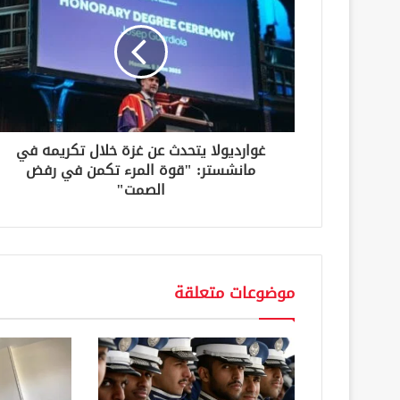
ل
إ
ل
ك
ت
ر
و
ن
غوارديولا يتحدث عن غزة خلال تكريمه في
ي
مانشستر: "قوة المرء تكمن في رفض
الصمت"
موضوعات متعلقة