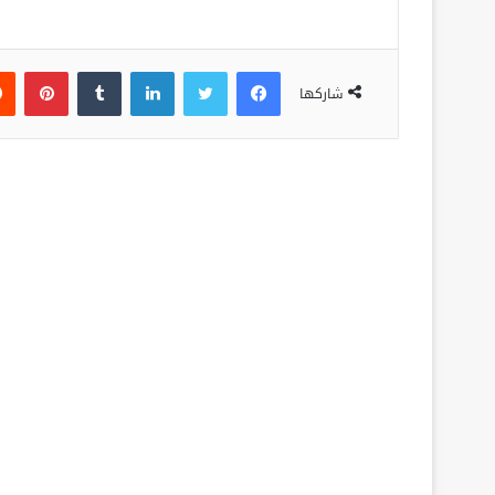
فيسبوك
تويتر
لينكدإن
‏Tumblr
بينتيريست
شاركها