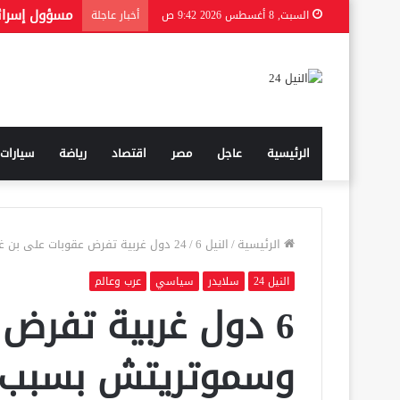
السبت, 8 أغسطس 2026 9:42 ص
أخبار عاجلة
الرئيسية
عاجل
مصر
اقتصاد
رياضة
سيارات
الرئيسية
/
النيل 24
6 دول غربية تفرض عقوبات على بن غفير وسموتريتش بسبب تصريحات “وحشية” عن غزة
/
النيل 24
سلايدر
سياسي
عرب وعالم
6 دول غربية تفرض
وسموتريتش بسبب 