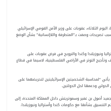
 اليوم الثلاثاء، عقوبات على وزير الأمن القومي الإسرائيلي
بسبب تصريحات وصفت بـ”المتطرفة واللاإنسانية” بشأن الوضع
اليا ونيوزيلندا وكندا والنرويج في فرض عقوبات على
ف وتأجيج التوتر في الأراضي الفلسطينية، لاسيما في قطاع
ار يأتي “لمحاسبة الشخصيتين الإسرائيليتين لتحريضهما على
ن الدولي ودعمها لحل الدولتين.
 تجميد أصول بن غفير وسموتريتش داخل المملكة المتحدة، إلى
التنسيق بشأنها مع حكومات كندا وأستراليا ونيوزيلندا.