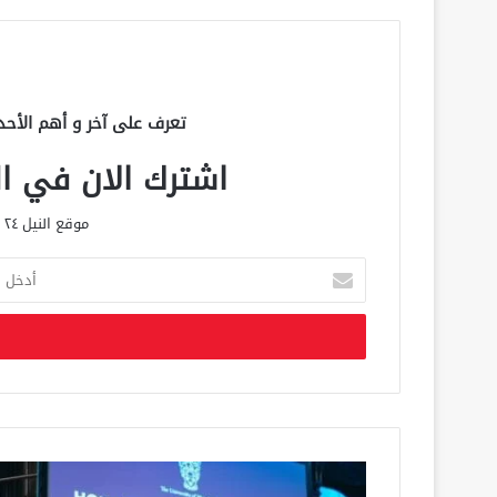
تعرف على آخر و أهم الأحد
اشترك الان في الق
موقع النيل ٢٤ الحصري علي مدار الساعة
أ
د
خ
ل
ب
ر
ي
د
ك
ا