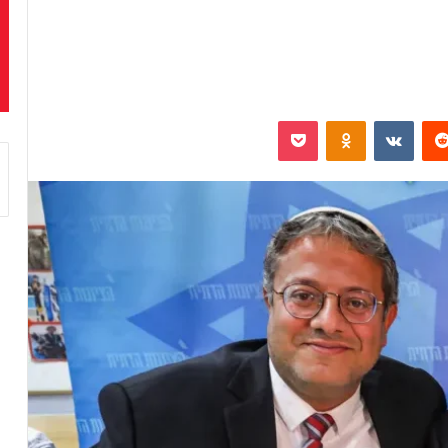
‏Reddit
‏VKontakte
Odnoklassniki
بوكيت