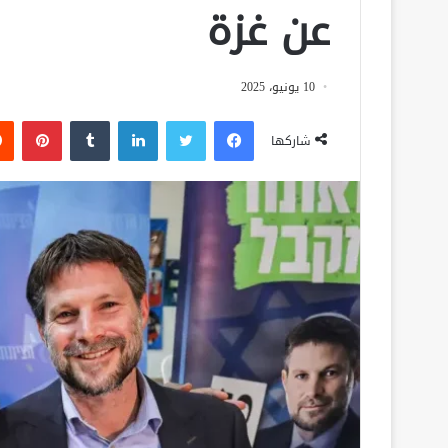
عن غزة
10 يونيو، 2025
فيسبوك
تويتر
لينكدإن
‏Tumblr
بينتيريست
شاركها