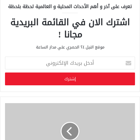
تعرف على آخر و أهم الأحداث المحلية و العالمية لحظة بلحظة
اشترك الان في القائمة البريدية
مجانا !
موقع النيل ٢٤ الحصري علي مدار الساعة
أ
د
خ
ل
ب
ر
ي
د
ك
ا
ل
إ
ل