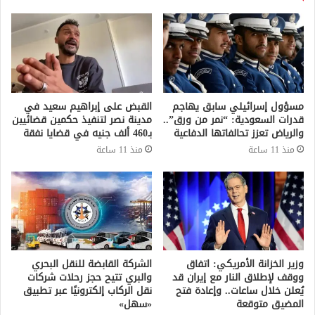
مسؤول إسرائيلي سابق يهاجم
القبض على إبراهيم سعيد في
قدرات السعودية: “نمر من ورق”..
مدينة نصر لتنفيذ حكمين قضائيين
والرياض تعزز تحالفاتها الدفاعية
بـ460 ألف جنيه في قضايا نفقة
منذ 11 ساعة
منذ 11 ساعة
وزير الخزانة الأمريكي: اتفاق
الشركة القابضة للنقل البحري
ووقف لإطلاق النار مع إيران قد
والبري تتيح حجز رحلات شركات
يُعلن خلال ساعات.. وإعادة فتح
نقل الركاب إلكترونيًا عبر تطبيق
المضيق متوقعة
«سهل»