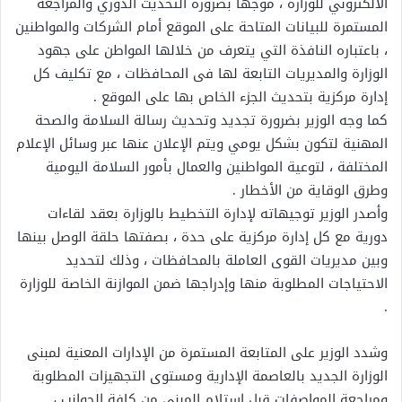
الالكتروني للوزارة ، موجهاً بضرورة التحديث الدوري والمراجعة
المستمرة للبيانات المتاحة على الموقع أمام الشركات والمواطنين
، باعتباره النافذة التي يتعرف من خلالها المواطن على جهود
الوزارة والمديريات التابعة لها فى المحافظات ، مع تكليف كل
إدارة مركزية بتحديث الجزء الخاص بها على الموقع .
كما وجه الوزير بضرورة تجديد وتحديث رسالة السلامة والصحة
المهنية لتكون بشكل يومي ويتم الإعلان عنها عبر وسائل الإعلام
المختلفة ، لتوعية المواطنين والعمال بأمور السلامة اليومية
وطرق الوقاية من الأخطار .
وأصدر الوزير توجيهاته لإدارة التخطيط بالوزارة بعقد لقاءات
دورية مع كل إدارة مركزية على حدة ، بصفتها حلقة الوصل بينها
وبين مديريات القوى العاملة بالمحافظات ، وذلك لتحديد
الاحتياجات المطلوبة منها وإدراجها ضمن الموازنة الخاصة للوزارة
.
وشدد الوزير على المتابعة المستمرة من الإدارات المعنية لمبنى
الوزارة الجديد بالعاصمة الإدارية ومستوى التجهيزات المطلوبة
ومراجعة المواصفات قبل استلام المبنى من كافة الجوانب ،