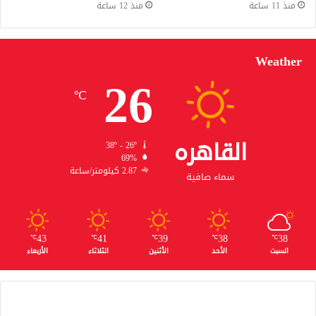
منذ 11 ساعة
منذ 12 ساعة
Weather
26
℃
القاهره
38º - 26º
69%
2.87 كيلومتر/ساعة
سماء صافية
43
41
39
38
38
℃
℃
℃
℃
℃
السبت
الأحد
الأثنين
الثلاثاء
الأربعاء