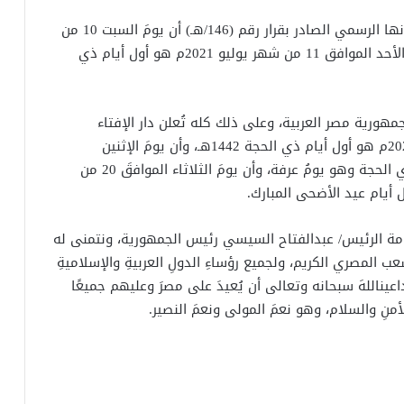
أعلنت المحكمة العليا بالمملكة العربية السعودية بيانها الرسمي الصادر بقرار رقم (146/هـ) أن يومَ السبت 10 من
شهر يوليو 2021م هوآخر أيام ذي القعدة، وأن يومَ الأحد الموافق 11 من شهر يوليو 2021م هو أول أيام ذي
ورية مصر العربية، وعلى ذلك كله تُعلن دار الإفتاء
المصرية أن يومَ الأحد الموافق 11 من شهر يوليو 2021م هو أول أيام ذي الحجة 1442هـ، وأن يومَ الإثنين
الموافق 19 من شهر يوليو 2021م هو التاسعُ من ذي الحجة وهو يومُ عرفة، وأن يومَ الثلاثاء الموافقَ 20 من
خامة الرئيس/ عبدالفتاح السيسي رئيس الجمهورية، ونتمنى له
 المصري الكريم، ولجميع رؤساءِ الدولِ العربيةِ والإسلاميةِ
اعيناللهَ سبحانه وتعالى أن يُعيدَ على مصرَ وعليهم جميعًا
والأمنِ والسلام، وهو نعمَ المولى ونعمَ النصير.