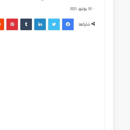
10 يوليو، 2021
فيسبوك
تويتر
لينكدإن
‏Tumblr
بينتيريست
شاركها