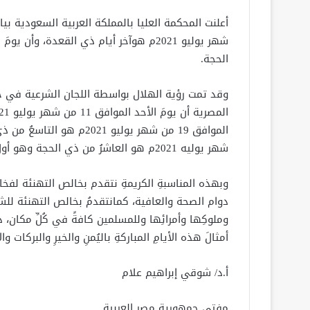
الحجة.
وقد تمت رؤية الهلال بواسطة اللجان الشرعية في جمه
شهر يوليه 2021م هو العاشرُ من ذي الحجة وهو أول أيام عيد الأضحى المبارك.
وبهذه المناسبةِ الكريمةِ نتقدم بخالص التهنئة لف
دوام الصحة والعافية، كمانتقدمُ بخالص التهنئة للشعب
وملوكِها وأمرائِها وللمسلمين كافةً في كُلِّ مكان، د
أمثالَ هذه الأيامِ المباركةِ باليُمنِ والخيرِ والبركات 
أ.د/ شوقي إبراهيم علام
مفتي جمهورية مصر العربية