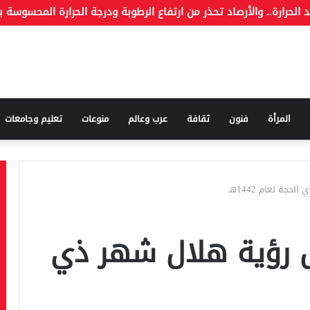
ة وما هو الكذب
المرأة
فنون
ثقافة
عرب وعالم
منوعات
تعليم وجامعات
جة لعام 1442هـ
ول رؤية هلال شهر ذي