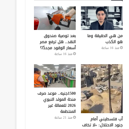
من هي الحقيقة وما
بعد توصية صندوق
هو الكذب
النقد.. هل ترفع مصر
أسعار الوقود مجددًا؟
منذ 16 ساعة
منذ 16 ساعة
1500جنيه.. موعد صرف
منحة المولد النبوي
2026 للعمالة غير
المنتظمة
منذ 21 ساعة
أب فلسطيني أمام
جنود الاحتلال: «لا تخاف