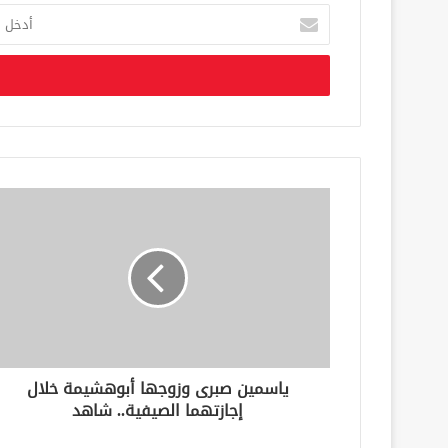
أ
د
خ
ل
ب
ر
ي
د
ك
ا
ل
إ
ل
ك
ت
ر
و
ن
ياسمين صبرى وزوجها أبوهشيمة خلال
ي
إجازتهما الصيفية.. شاهد