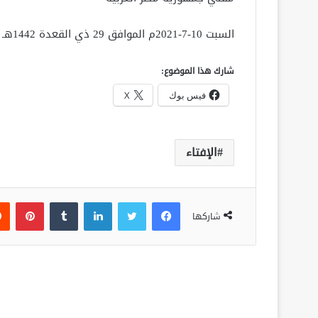
السبت 10-7-2021م الموافق 29 ذي القعدة 1442هـ
شارك هذا الموضوع:
فيس بوك
X
الإفتاء
فيسبوك
تويتر
لينكدإن
‏Tumblr
بينتيريست
شاركها