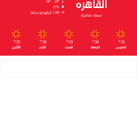
القاهره
38º - 29º
19%
3.66 كيلومتر/ساعة
سماء صافية
39
38
39
38
38
℃
℃
℃
℃
℃
الخميس
الجمعة
السبت
الأحد
الأثنين