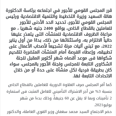
قرر المجلس القومي للأجور في اجتماعه برئاسة الدكتورة
هالة السعيد وزيرة التخطيط والتنمية الاقتصادية ورئيس
المجلس القومي للأجور، تحديد الحد الأدنى للأجور
للعاملين بالقطاع الخاص، بواقع 2400 جنيه شهريا ، مع
مراعاة الظروف الاقتصادية للمنشآت التى يتعذر عليها
حالياً الالتزام به، واستثنائها من ذلك، بدءًا من أول يناير
2022، مع تبني آليات مرنة تشجيعاً لأصحاب الأعمال على
تطبيقه، وإعطاء الفرصة أمام المنشآت المتضررة لتقديم
شكواها فى موعد أقصاه شهر أكتوبر المقبل للجنة
الشكاوى التابعة للمجلس ولجنة الأجور بالمجلس، سواء
كان بطريقة فردية لكل منشأة على حدة أو من خلال
الاتحادات التابعة لها.
كما أقر المجلس صرف العلاوة الدورية للعاملين بالقطاع الخاص
بنسبة 3% من أجر الاشتراك التأميني للعامل المثبت فى استمارة
2 تأمينات وبما لا يقل عن 60 جنيهاً، وذلك بدءا من شهر
يوليو2021.
حضر الاجتماع السيد محمد سعفان وزير القوي العاملة، والدكتور