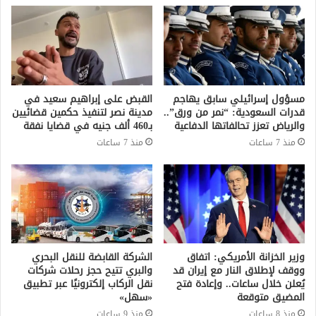
مسؤول إسرائيلي سابق يهاجم
القبض على إبراهيم سعيد في
قدرات السعودية: “نمر من ورق”..
مدينة نصر لتنفيذ حكمين قضائيين
والرياض تعزز تحالفاتها الدفاعية
بـ460 ألف جنيه في قضايا نفقة
منذ 7 ساعات
منذ 7 ساعات
وزير الخزانة الأمريكي: اتفاق
الشركة القابضة للنقل البحري
ووقف لإطلاق النار مع إيران قد
والبري تتيح حجز رحلات شركات
يُعلن خلال ساعات.. وإعادة فتح
نقل الركاب إلكترونيًا عبر تطبيق
المضيق متوقعة
«سهل»
منذ 8 ساعات
منذ 9 ساعات