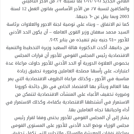
المالي الجديد ٢٠٢١ /٢٠٢٢ بما نسبته ٣٪؜ من الأجر التأميني
والمكافئ لنسبة ٧٪؜ من الأجر الأساسي بقانون العمل 12 لسنة
2003 وبما يقل عن ٦٠ جنيها.
كما تم الاتفاق – وبناء علي توصية لجنة الاجور والعلاوات برئاسة
السيد محمد سعفان وزير القوى العامله – أن يكون الحد الأدني
للأجور ٢٤٠٠ جنيه يتم تنفيذه من يناير ٢٠٢٢.
من جانبها، أكدت الدكتورة هالة السعيد وزيرة التخطيط والتنمية
الاقتصادية رئيس المجلس القومي للأجور أن قرارات المجلس
بخصوص العلاوة الدورية أو الحد الأدني للأجور حاولت مراعاة عدة
اعتبارات، علي رأسها مصلحة العاملين وضرورة تحقيق زيادة
مناسبة في الأجور ، وكذلك مراعاة الظروف الاقتصادية التي يمر
بها العالم ويتأثر بها الاقتصاد الخاص في ظل جائحة كورونا
وضرورة تخفيف الأعباء علي المنشآت الاقتصادية لتتمكن من
الاستمرار في أنشتطها الاقتصادية بكفاءة، وكذلك الاستمرار في
أداء واجباتها تجاه العاملين بها.
يشار إلى أن المجلس القومى للأجور يختص وفقا لقرار رئيس
مجلس الوزراء بوضع الحد الأدنى للأجور على المستوى القومى
بمراعاة نفقات المعيشة والوسائل والتدابير التى تكفل تحقيق