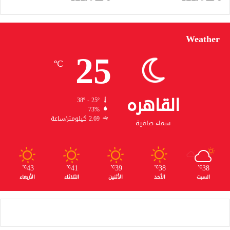
Weather
25
℃
القاهره
38º - 25º
73%
2.69 كيلومتر/ساعة
سماء صافية
43
41
39
38
38
℃
℃
℃
℃
℃
السبت
الأحد
الأثنين
الثلاثاء
الأربعاء