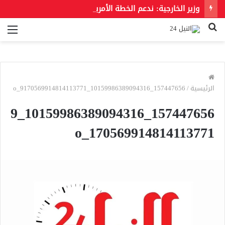
وزير الخارجية: ندعم الخطة الأمريكية بشأن غزة وندعو للحفاظ على الهوية العربية للقدس الشرقية
بحث
الق
عن
الرئيسية
/
157447656_10159986389094316_9170569914814113771_o
157447656_10159986389094316_9
170569914814113771_o