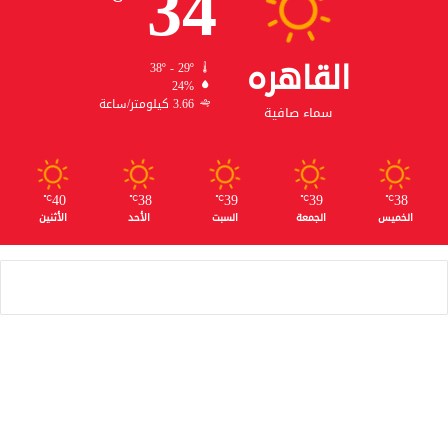
34
القاهره
38º - 29º
24%
3.66 كيلومتر/ساعة
سماء صافية
40
38
39
39
38
℃
℃
℃
℃
℃
الخميس
الجمعة
السبت
الأحد
الأثنين