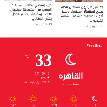
حزب إسباني يطالب باستبعاد
جماهير طرابزون تستقبل محمد
المغرب من استضافة مونديال
صلاح استقبالًا أسطوريًا وسط
2030.. و«فيفا» يحسم الجدل
أجواء احتفالية حاشدة .. شاهد
بشأن النهائي
الفيديو ..
منذ يوم واحد
منذ يوم واحد
Weather
33
℃
القاهره
33º - 29º
43%
9.9 كيلومتر/ساعة
سماء صافية
42
40
39
38
33
℃
℃
℃
℃
℃