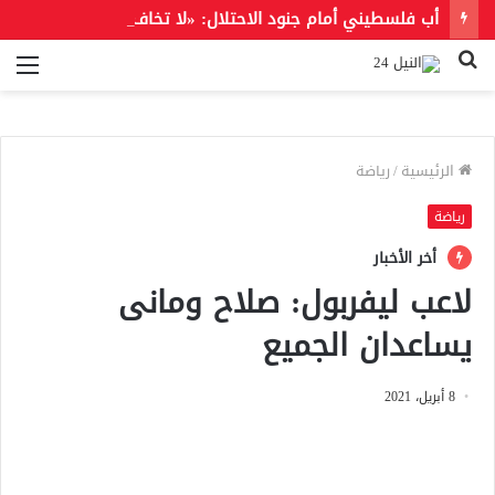
أب فلسطيني أمام جنود الاحتلال: «لا تخاف منهم.. خاف من ربنا»
بحث
الق
عن
الرئيسية
/
رياضة
رياضة
أخر الأخبار
لاعب ليفربول: صلاح ومانى
يساعدان الجميع
8 أبريل، 2021