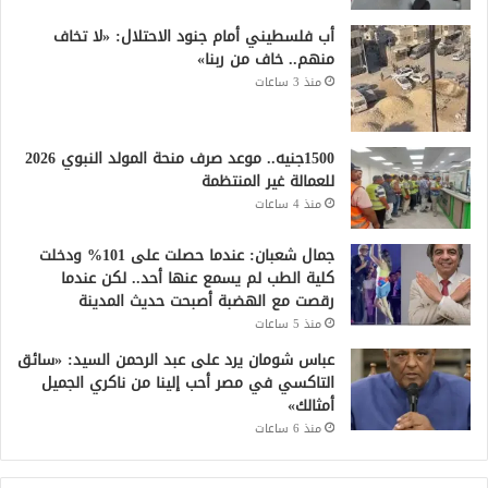
أب فلسطيني أمام جنود الاحتلال: «لا تخاف
منهم.. خاف من ربنا»
منذ 3 ساعات
1500جنيه.. موعد صرف منحة المولد النبوي 2026
للعمالة غير المنتظمة
منذ 4 ساعات
جمال شعبان: عندما حصلت على 101% ودخلت
كلية الطب لم يسمع عنها أحد.. لكن عندما
رقصت مع الهضبة أصبحت حديث المدينة
منذ 5 ساعات
عباس شومان يرد على عبد الرحمن السيد: «سائق
التاكسي في مصر أحب إلينا من ناكري الجميل
أمثالك»
منذ 6 ساعات