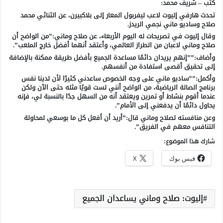
كتب – شريف محمد:
تحدث هارفي إليوت لاعب ليفربول المعار إلى بلاكبيرن، عن الثنائي محمد
صلاح وساديو ماني نجمي الريدز.
وقال إليوت في تصريحات له اليوم الأربعاء، عن صلاح وماني:”من الواضح أن
صلاح وماني لاعبان من الطراز العالمي، وأعتقد أنهما أفضل خارج الملعب”.
وأضاف:””إنهم يريدان دائمًا مساعدة الجميع بأفضل طريقة ممكنة بالإضافة
إلى تحقيق أقصى استفادة من أنفسهم.
وأكمل:””ساديو ماني على وجه الخصوص ساعدني كثيرًا لأن لدينا نفس
برنامج الصالة الرياضية، من الواضح أنني لست قويًا مثله حتى الآن ولكن
عندما أقوم بنشاط أو تمرين ويعتقد أنه من السهل جدًا بالنسبة لي، فإنه
يحاول دائمًا أن يدفعني إلى الأمام”.
وعن منافسته لصلاح وماني قال:”أريد أن أفعل كل ما بوسعي لمحاولة
التنافس معهم في الفريق”.
شارك هذا الموضوع:
فيس بوك
X
إليوت: صلاح وماني يساعدان الجميع