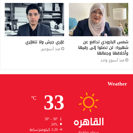
شمس البارودي تدافع عن
غيّري جرش ولا تتغيّري
شهيرة: لن تصلوا إلى رقيها
منذ أسبوعين
وأخلاقها وجمالها
منذ أسبوع واحد
Weather
33
℃
القاهره
39º - 30º
24%
3.29 كيلومتر/ساعة
سماء صافية