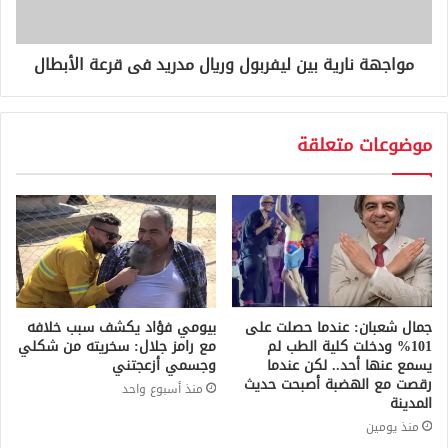
مواجهة نارية بين ليفربول وريال مدريد فى قرعة الأبطال
موضوعات متعلقة
جمال شعبان: عندما حصلت على
بيومي فؤاد يكشف سبب خلافه
101% ودخلت كلية الطب لم
مع رامز جلال: سخريته من شكلي
يسمع عنها أحد.. لكن عندما
وجسمي أزعجتني
رقصت مع الهضبة أصبحت حديث
منذ أسبوع واحد
المدينة
منذ يومين