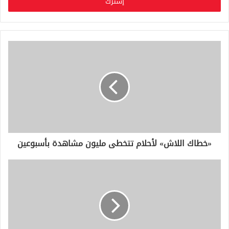
ل
ب
ر
ي
د
ك
ا
ل
إ
ل
ك
ت
ر
و
«خطاك اللاش» لأحلام تتخطى مليون مشاهدة بأسبوعين
ن
ي