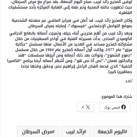
توفى المخرج رائد لبيب، صباح اليوم الجمعة، بعد صراع مع مرض السرطان،
حيث تدهورت حالته الصحية وتم نقله إلى العناية المركزة بأحد مستشفيات
القاهرة.
وكان المخرج رائد لبيب، قد أعلن في فبراير الماضي عبر صفحته الشخصية
بموقع التواصل الإجتماعي “فيسبوك”، إصابته بمرض السرطان.
ويعد رائد لبيب من أهم مخرجي أبناء جيله، وتميزت أعماله بالطابع الدرامي
الكوميدي الساخر.. بدأت مسيرته الفنية في أواخر السبعينيات من خلال
مشاركته كمخرج مساعد في العديد من الأعمال، منها مسلسل “حكاية
ميزو” عام 1977، وكانت أول أعماله كمخرج عام 1984 من خلال مسلسل
“دموع الشموع”، وتوالت بعد ذلك أعماله ومن أبرزها مسلسلات “هند
والدكتور نعمان”،”نص أنا نص هو”، ومن أشهر أعماله أيضا برنامج “الكاميرا
الخفية” الذي قدمه الفنان الراحل إبراهيم نصر، وحقق وقتها نجاحا
جماهيريا كبيرا.
تعد
شارك هذا الموضوع:
فيس بوك
X
اليوم الجمعة
رائد لبيب
مرض السرطان