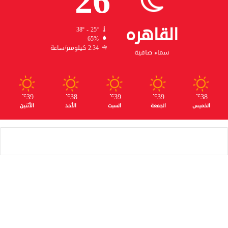
26
القاهره
38º - 25º
65%
2.34 كيلومتر/ساعة
سماء صافية
39
38
39
39
38
℃
℃
℃
℃
℃
الخميس
الجمعة
السبت
الأحد
الأثنين