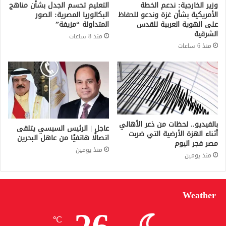
وزير الخارجية: ندعم الخطة
التعليم تحسم الجدل بشأن مناهج
الأمريكية بشأن غزة وندعو للحفاظ
البكالوريا المصرية: الصور
على الهوية العربية للقدس
المتداولة “مزيفة”
الشرقية
منذ 8 ساعات
منذ 6 ساعات
بالفيديو.. لحظات من ذعر الأهالي
عاجل | الرئيس السيسي يتلقى
أثناء الهزة الأرضية التي ضربت
اتصالًا هاتفيًا من عاهل البحرين
مصر فجر اليوم
منذ يومين
منذ يومين
Weather
℃