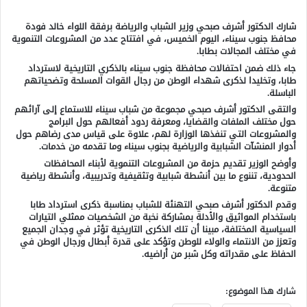
شارك الدكتور أشرف صبحي وزير الشباب والرياضة برفقة اللواء خالد فودة
محافظ جنوب سيناء، اليوم الخميس، في افتتاح عدد من المشروعات التنموية
في مختلف المجالات بطابا.
جاء ذلك ضمن احتفالات محافظة جنوب سيناء بالذكري التاريخية لاسترداد
طابا، وتخليدا لذكرى شهداء الوطن من رجال القوات المسلحة وتضحياتهم
الباسلة.
والتقى الدكتور أشرف صبحي مجموعة من شباب سيناء للاستماع إلى آرائهم
حول مختلف الملفات والقضايا، ومعرفة ردود أفعالهم حول البرامج
والمشروعات التي تنفذها الوزارة لهم، علاوة على قياس مدى رضاهم حول
أدوار المنشآت الشبابية والرياضية بجنوب سيناء وما تقدمه من خدمات.
وأوضح الوزير تقديم حزمة من المشروعات التنموية لأبناء المحافظات
الحدودية، تننوع ما بين أنشطة شبابية وتثقيفية وتدريبية، وأنشطة رياضية
متنوعة.
وقدم الدكتور أشرف صبحي التهنئة للشباب بمناسبة ذكرى استرداد طابا
باستخدام المواثيق والأدلة بمشاركة نخبة من الشخصيات ممثلي التيارات
السياسية المختلفة، مبينا أن تلك الذكرى التاريخية تؤثر في وجدان الجميع
وتعزز من الانتماء والولاء للوطن وتؤكد على قدرة أبطال ورجال الوطن في
الحفاظ على مقدراته وكل شبر من أراضيه.
شارك هذا الموضوع: