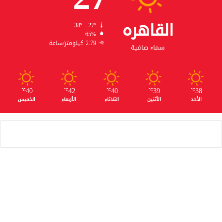
القاهره
38º - 27º
65%
2.79 كيلومتر/ساعة
سماء صافية
40
42
40
39
38
℃
℃
℃
℃
℃
الأحد
الأثنين
الثلاثاء
الأربعاء
الخميس