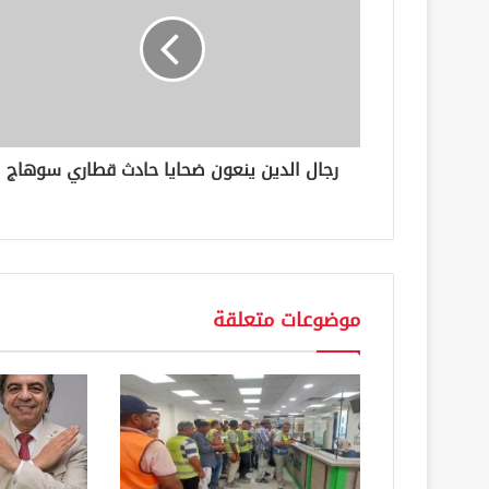
إ
ل
ك
ت
ر
و
ن
رجال الدين ينعون ضحايا حادث قطاري سوهاج
ي
موضوعات متعلقة