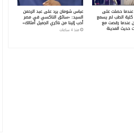
عندما حصلت على
عباس شومان يرد على عبد الرحمن
ت كلية الطب لم يسمع
السيد: «سائق التاكسي في مصر
كن عندما رقصت مع
أحب إلينا من ناكري الجميل أمثالك»
 حديث المدينة
منذ 4 ساعات