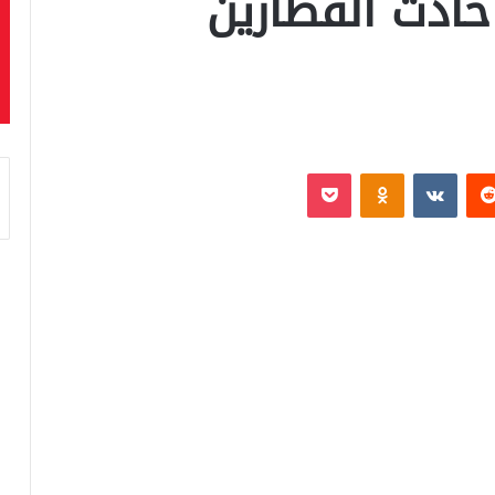
حادث القطارين
‏Reddit
‏VKontakte
Odnoklassniki
بوكيت