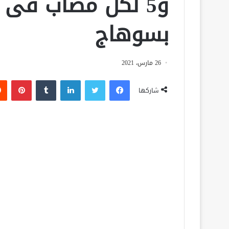
و5 لكل مصاب فى 
بسوهاج
26 مارس، 2021
فيسبوك
تويتر
لينكدإن
‏Tumblr
بينتيريست
شاركها