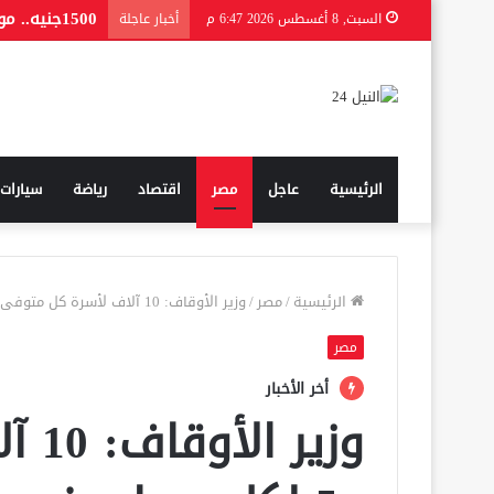
1500جنيه.. موعد صرف منحة المولد النبوي 2026 للعمالة غير المنتظمة
السبت, 8 أغسطس 2026 6:47 م
أخبار عاجلة
الرئيسية
عاجل
مصر
اقتصاد
رياضة
سيارات
الرئيسية
/
مصر
/
وزير الأوقاف: 10 آلاف لأسرة كل متوفى و5 لكل مصاب فى حادث القطارين بسوهاج
مصر
أخر الأخبار
وزير