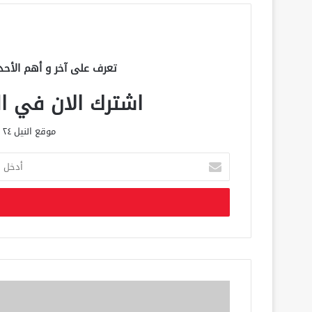
تعرف على آخر و أهم الأحد
اشترك الان في الق
موقع النيل ٢٤ الحصري علي مدار الساعة
أ
د
خ
ل
ب
ر
ي
د
ك
ا
ل