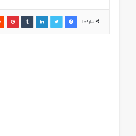
فيسبوك
تويتر
لينكدإن
‏Tumblr
بينتيريست
شاركها