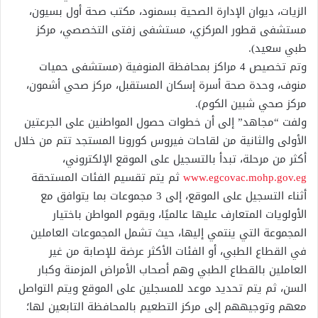
الزيات، ديوان الإدارة الصحية بسمنود، مكتب صحة أول بسيون،
مستشفى قطور المركزي، مستشفى زفتى التخصصي، مركز
طبي سعيد).
وتم تخصيص 4 مراكز بمحافظة المنوفية (مستشفى حميات
منوف، وحدة صحة أسرة إسكان المستقبل، مركز صحي أشمون،
مركز صحي شبين الكوم).
ولفت “مجاهد” إلى أن خطوات حصول المواطنين على الجرعتين
الأولى والثانية من لقاحات فيروس كورونا المستجد تتم من خلال
أكثر من مرحلة، تبدأ بالتسجيل على الموقع الإلكتروني،
www.egcovac.mohp.gov.eg
ثم يتم تقسيم الفئات المستحقة
أثناء التسجيل على الموقع، إلى 3 مجموعات بما يتوافق مع
الأولويات المتعارف عليها عالميًا، ويقوم المواطن باختيار
المجموعة التي ينتمي إليها، حيث تشمل المجموعات العاملين
في القطاع الطبي، أو الفئات الأكثر عرضة للإصابة من غير
العاملين بالقطاع الطبي وهم أصحاب الأمراض المزمنة وكبار
السن، ثم يتم تحديد موعد للمسجلين على الموقع ويتم التواصل
معهم وتوجيههم إلى مركز التطعيم بالمحافظة التابعين لها؛