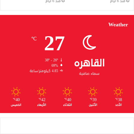
منذ 6 أيام
منذ 6 أيام
Weather
27
℃
القاهره
38º - 26º
69%
4.85 كيلومتر/ساعة
سماء صافية
40
42
40
39
38
℃
℃
℃
℃
℃
الأحد
الأثنين
الثلاثاء
الأربعاء
الخميس