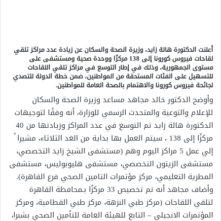
أعلنت الدكتورة هالة زايد، وزيرة الصحة والسكان عن زيادة عدد مراكز تلقي
لقاحات فيروس كورونا إلى 138 مركزًا ووحدة صحية ومستشفى على
مستوى الجمهورية، وذلك في إطار التوسع في مراكز تلقي اللقاحات
للتسهيل على الفئات المستحقة من المواطنين، ضمن خطة الدولة للتصدي
لجائحة فيروس كورونا والاهتمام بالصحة العامة للمواطنين.
وأوضح الدكتور خالد مجاهد مساعد وزيرة الصحة والسكان
للإعلام والتوعية والمتحدث الرسمي للوزارة، أنه وفقًا لتوجيهات
الدكتورة هالة زايد تم التوسع في عدد المراكز وزيادتها من 40
مركزًا إلى 138 ، سيتم العمل بها بداية من الغد الثلاثاء، مشيرا ً
إلي عمل 5 مراكز اليوم وهم (مستشفى الشيخ زايد التخصصي،
مستشفى الزيتون التخصصي، مستشفى هليوبوليس، مستشفى
المطرية التعليمي، مركز مؤتمرات التامين الصحي فرع القاهرة).
وأضاف مجاهد أنه تم تخصيص 33 مركزًا بـمحافظة القاهرة
لتلقي اللقاحات (مركز طبي النزهة، مركز طبي القطامية، ومركز
المؤتمرات الانجيلي – التابع للهيئة العامة للتأمين الصحي بشبرا،