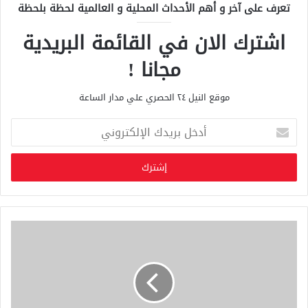
تعرف على آخر و أهم الأحداث المحلية و العالمية لحظة بلحظة
اشترك الان في القائمة البريدية
مجانا !
موقع النيل ٢٤ الحصري علي مدار الساعة
أ
د
خ
ل
ب
ر
ي
د
ك
ا
ل
إ
ل