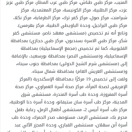
المنيب، مركز طبي طناش، مركز طبي غرب المطار، مركز طبي عزيز
عزت، مركز الطلبية، مركز الكونيسة، مركز المعتمدية، مركز
شبرامنت، مركز صول، مركز كفر ترك، مركز الطرفاية، مركز نكلا،
مركز طبي البراجيل، وحدة الباويطي الطبية، مركز بهرمس).
وتابع أنه تم تخصيص (مستشفى معهد ناصر، مستشفى كفر
شكر، مركز طبي الاسرة بسنديون، مركز طبي حجازي) بمحافظة
القليوبية، كما تم تخصيص (مجمع الإسماعيلية) بمحافظة
الإسماعيلية، و(مستشفى النصر) بمحافظة بورسعيد، بالإضافة
إلى (مستشفى شرم الشيخ الدولى) بمحافظة جنوب سيناء،
و(مستشفى العريش العام) بمحافظة شمال سيناء.
ولفت إلى تخصيص 19 مركزًا بـمحافظة الإسكندرية (المركز
الإفريقي لصحة المرأة، مركز صحة أسرة العمراوي، مركز صحة
أسرة المفروزة، وحدة طب أسرة المندرة، مستشفى شرق
المدينة، مركز طب أسرة سان ستيفانو، وحدة أسرة دنا الوطنية،
مركز طب أسرة أبيس 2، مستشفى أطفال الرمل، رعاية طفل
محرم بك، مستشفى الرمد، مستوصف صدر الجمرك، وحدة طب
أسرة أبن سهلان، مستشفى القباري، وحدة المجزر الآلي عبد