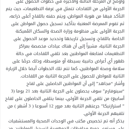
وأوضح أن المرحلة الثالثة والأخيرة في خطوات الحصول على
الجرعة الأولى من اللقاحات تتمثل في غرفة التطعيمات، حيث يتم
التأكد فيها من هوية المواطن، ويتم حقنه باللقاح أعلى ذراعه،
ثم تقوم الممرضة المعنية بتأكيد تسجيل حصول المواطن على
الجرعة الأولى على منظومة وزارة الصحة والسكان المُميكنة
الخاصة باللقاح، وتسجيل تاريخها وتحديد موعد الحصول على
الجرعة الثانية، مشيراً إلى أن هناك عيادات مخصصة بمراكز
التطعيمات لمتابعة المواطنين بعد تلقي اللقاحات في حالة
ظهور أي أعراض جانبية بسيطة أو متوسطة، وذلك حرصًا على
سلامة وصحة المواطنين، كما تتم تلك الخطوات أيضا خلال الزيارة
الثانية للمواطن للحصول على الجرعة الثانية من اللقاحات.
وأشار “مجاهد” إلى أن المواطنين الحاصلين على لقاح
“سينوفارم” سوف يحصلون على الجرعة الثانية بعد 21 يوما (3
أسابيع) من تلقي الجرعة الأولى، بينما يتلقى الحاصلون على لقاح
” استرازنيكا” جرعتهم الثانية بعد مرور 12 أسبوعا ( 3 أشهر ) من
تلقيهم الجرعة الأولى.
يذكر أنه تم تخصيص مكتب في الوحدات الصحية والمستشفيات
على مستوى جميع محافظات الجمهورية لتسجيل المواطنين من