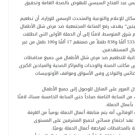
ئيس عبد الفتاح السيسي للنهوض بالصحة العامة وتحقيق
كان للإعلام والتوعية والمتحدث الرسمي للوزارة، أن تطعيم
ت بـ “جرعتين متتاليتين” يهدف رفع المناعة المجتمعية ضد مرض شلل الأطفال
 شرق المتوسط، لافتًا إلى أن الحملة الأولى التي انطلقت
يوم 28 فبراير الماضي نجحت في تطعيم 16 مليون و533 ألفًا و838 طفلاً من ضمنهم 17 ألفًا و100 طفل من غير
لثانية للتطعيم ضد مرض شلل الأطفال في جميع محافظات
 مكاتب الصحة والوحدات والمراكز الصحية والميادين الكبرى
لكنائس والنوادى وفى الأسواق ومواقف الأوتوبيسات
 المرور على المنازل للوصول إلى جميع الأطفال
 الساعة الثامنة صباحاً حتى الساعة الخامسة مساءً، لافتًا
وقائي، أنه يتم متابعة أعمال الحملة يومياً من الغرفة
 يتم عقد اجتماع مسائي لجميع المشرفين على المستوى
بالمحافظات لمراجعة أعمال الحملة يوميًا.