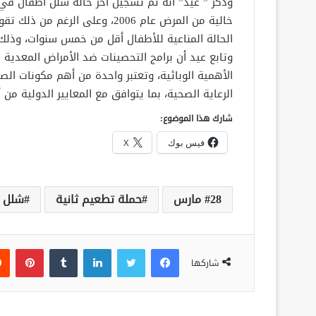
خالية من المرض عام 2006، وعلى 
الحالة المناعية للأطفال أقل من خمس سنوات، وذلك 
وتابع عيد أن برامج التحصينات ضد الأمراض المعدية 
الأهمية الوبائية، وتعتبر واحدة من أهم مكونات ال
الرعاية الصحية، بما يتوافق مع المعايير الدولية من
شارك هذا الموضوع:
فيس بوك
X
28 مارس
حملة تطعيم ثانية
شلل ا
فيسبوك
تويتر
لينكدإن
‏Tumblr
بينتيريست
شاركها