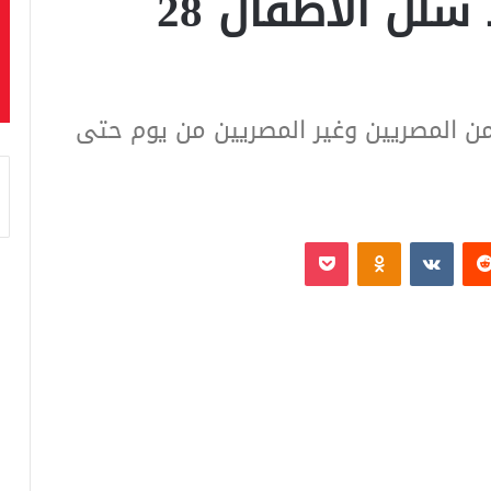
الثانية للتطعيم ضد شلل الأطفال 28
1 مليون طفل من المصريين وغير المصريين من يوم حتى
‏Reddit
‏VKontakte
Odnoklassniki
بوكيت