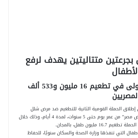
 بجرعتين متتاليتين يهدف لرفع
لأطفال
وزيرة الصحة تؤكد نجاح الحملة الأولى في تطعيم 16 مليون و533 ألف
ن إطلاق الحملة القومية الثانية للتطعيم ضد مرض شلل
الأطفال للمصريين وغير المصريين “المقيمين على أرض مصر” من عمر يوم حتى 5 سنوات، لمدة 4 أيام، وذلك خلال
فال التي تنفذها وزارة الصحة والسكان سنويًا، للحفاظ