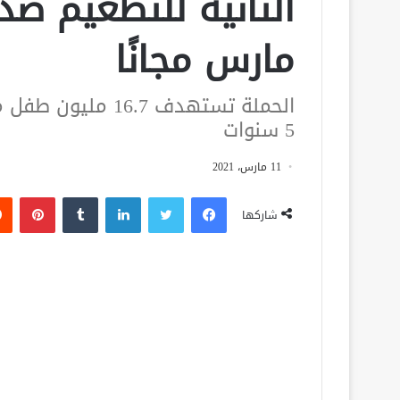
مارس مجانًا
الحملة تستهدف 6.7
5 سنوات
11 مارس، 2021
فيسبوك
تويتر
لينكدإن
‏Tumblr
بينتيريست
شاركها