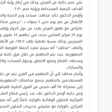
على مصر خالية من المرض، وذلك في إطار رؤية الر
أهداف التنمية المستدامة ورؤية مصر ٢٠٣٠.
وأوضح الدكتور خالد مجاهد، مساعد وزير الصحة والس
الأطفال من عمر يوم حتى 5 سنوا
بالتزامن مع ظهور المرض بعدد من دول الجوار وإقليم
المصريين، وذلك بنسبة تغطية بلغت 98.9٪ من الأطفال المستهدفين.
وأضاف “مجاهد” أنه سيتم تنفيذ الحملة القومية ا
الجمهورية، حيث يتم التطعيم من خلال فرق ثابتة فى
ومحطات القطار ومترو الانفاق، وبجوار المساجد وا
والسيارات.
وأشار مجاهد إلى أن التطعيم في القرى يتم من خلال
المستهدفين بالتطعيم بجميع محافظات الجمهورية، من
إلى مشاركة 90 ألف شخص من الفرق الطبية للقيام بأعمال الحملة.
ومن جانبه أوضح الدكتور علاء عيد رئيس قطاع الطب ال
المركزية للشئون الوقائية بالوزارة، لافتًا إلى أنه
المركزى بالوزارة مع مشرفي مديريات الشئون الصحية 