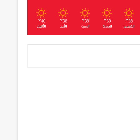
40
38
39
39
38
℃
℃
℃
℃
℃
الخميس
الجمعة
السبت
الأحد
الأثنين