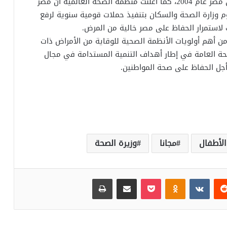
وذكر ” عيد” أنه تم تسجيل آخر حالة شلل أطفال في مصر عام 2004، كما أعلنت منظمة الصحة العالمية أن مصر
الرغم من ذلك تقوم وزارة الصحة والسكان بتنفيذ حملات قومية سنوية لرفع
لاستمرار الحفاظ على مصر خالية من المرض.
من أهم أولويات الأنظمة الصحية للوقاية من الأمراض ذات
صحة العامة في إطار أهداف التنمية المستدامة في مجال
 أجل الحفاظ على صحة المواطنين.
لأطفال
مجانا
وزيرة الصحة
‏Reddit
‏VKontakte
Odnoklassniki
بوكيت
مشاركة عبر البريد
طباعة