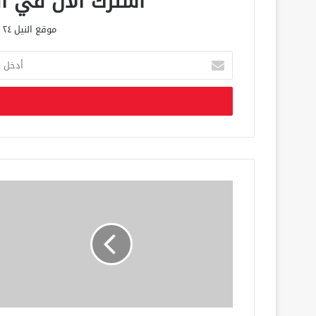
اشترك الان في الق
موقع النيل ٢٤ الحصري علي مدار الساعة
أ
د
خ
ل
ب
ر
ي
د
ك
ا
ل
إ
ل
ك
ت
ر
و
ن