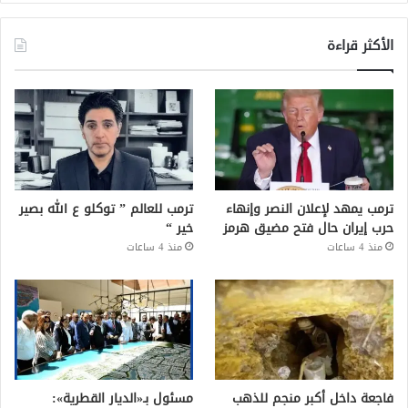
الأكثر قراءة
ترمب يمهد لإعلان النصر وإنهاء
ترمب للعالم ” توكلو ع الله بصير
حرب إيران حال فتح مضيق هرمز
خير “
منذ 4 ساعات
منذ 4 ساعات
فاجعة داخل أكبر منجم للذهب
مسئول بـ«الديار القطرية»: