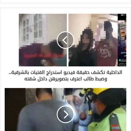
ر
ي
د
ك
ا
ل
إ
ل
ك
ت
ر
و
الداخلية تكشف حقيقة فيديو استدراج الفتيات بالشرقية..
ن
وضبط طالب اعترف بتصويرهن داخل شقته
ي