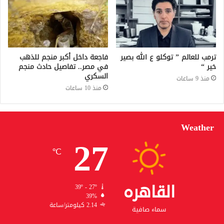
ترمب للعالم ” توكلو ع الله بصير
فاجعة داخل أكبر منجم للذهب
خير “
في مصر.. تفاصيل حادث منجم
السكري
منذ 9 ساعات
منذ 10 ساعات
Weather
27
℃
القاهره
39º - 27º
39%
2.14 كيلومتر/ساعة
سماء صافية