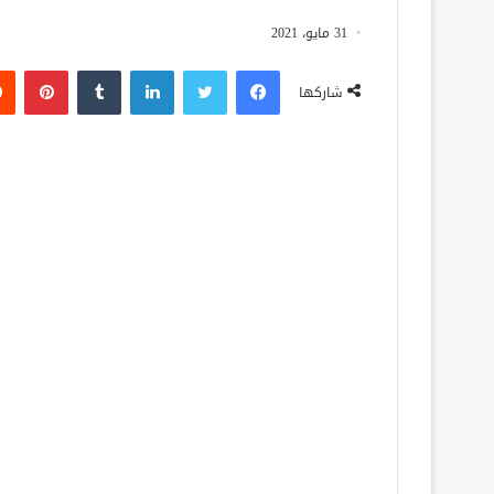
31 مايو، 2021
فيسبوك
تويتر
لينكدإن
‏Tumblr
بينتيريست
شاركها