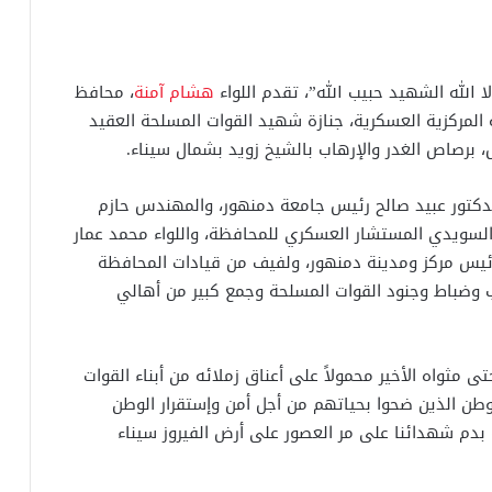
ا الله الشهيد حبيب الله”، تقدم اللواء
هشام آمنة
، محافظ
 المركزية العسكرية، جنازة شهيد القوات المسلحة العقيد
، برصاص الغدر والإرهاب بالشيخ زويد بشمال سيناء.
لدكتور عبيد صالح رئيس جامعة دمنهور، والمهندس حازم
 السويدي المستشار العسكري للمحافظة، واللواء محمد عمار
 رئيس مركز ومدينة دمنهور، ولفيف من قيادات المحافظة
اب وضباط وجنود القوات المسلحة وجمع كبير من أهالي
 مثواه الأخير محمولاً على أعناق زملائه من أبناء القوات
وطن الذين ضحوا بحياتهم من أجل أمن وإستقرار الوطن
بدم شهدائنا على مر العصور على أرض الفيروز سيناء