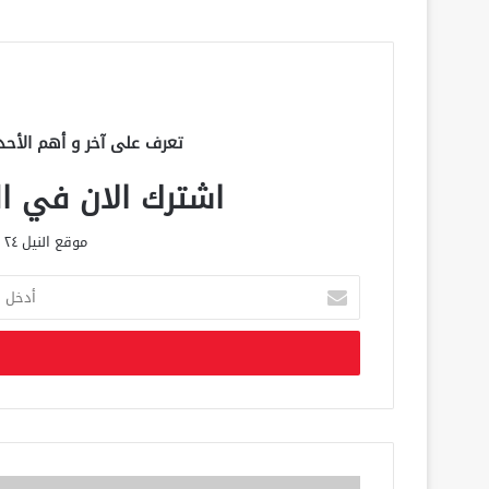
تعرف على آخر و أهم الأحد
اشترك الان في الق
موقع النيل ٢٤ الحصري علي مدار الساعة
أ
د
خ
ل
ب
ر
ي
د
ك