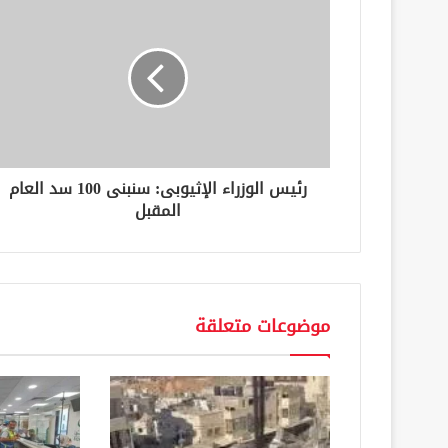
ا
ل
إ
ل
ك
ت
ر
و
ن
رئيس الوزراء الإثيوبى: سنبنى 100 سد العام
ي
المقبل
موضوعات متعلقة