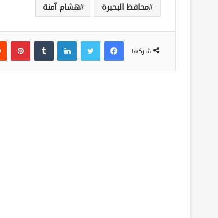
محافظ البحيرة
هشام آمنة
فيسبوك
تويتر
لينكدإن
‏Tumblr
بينتيريست
شاركها