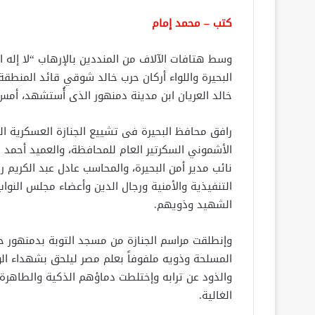
كتب – محمد إمام
وسط هتافات الآلاف من المنددين بالإرهاب “لا إله ال
البحيرة واللواء أركان حرب خالد شوقي قائد المنطقة
خالد العريان ابن مدينة دمنهور الذى أُستشهد، أمس
رافق محافظ البحيرة فى تشييع الجنازة العسكرية ا
الأشموني السكرتير العام للمحافظة، والعميد أحمد
نائب مدير أمن البحيرة، والمحاسب عادل عبد الكريم
التنفيذية والأمنية ورجال الدين وأعضاء مجلس النو
الشهيد وذويهم.
وإنطلقت مراسم الجنازة من مسجد التوبة بدمنهور حتى
المسلحة وذويه ملفوفاً بعلم مصر ليلحق بشهداء ال
والذود عن ترابه وإختلطت دماؤهم الذكية والطاهرة 
الغالية.