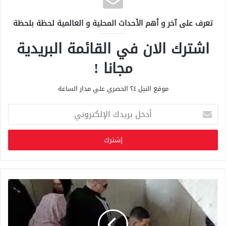
تعرف على آخر و أهم الأحداث المحلية و العالمية لحظة بلحظة
اشترك الان في القائمة البريدية
مجانا !
موقع النيل ٢٤ الحصري علي مدار الساعة
أ
د
خ
ل
ب
ر
ي
د
ك
ا
ل
إ