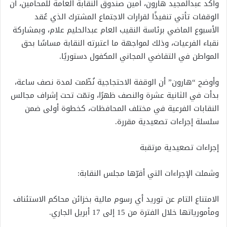
وأكد عبدالمجيد هارون، أمين صندوق النقابة العامة للمحامين، أن
الوقفات تأتي تنفيذًا لقرارات الاجتماع المشترك الذي عُقد
الأسبوع الماضي برئاسة النقيب العام عبدالحليم علام، وبمشاركة
نقباء الفرعيات، وذلك لمواجهة ما اعتبرته النقابة مساسًا بحق
المواطن في التقاضي المجاني المكفول دستوريًا.
وأوضح “هارون” أن الوقفة الاحتجاجية نُظّمت لمدة نصف ساعة،
بدأت في الثانية عشرة والنصف ظهرًا، وتمّت تحت إشراف مجالس
النقابات الفرعية في مختلف المحافظات، كخطوة أولى ضمن
سلسلة إجراءات تصعيدية مقررة.
إجراءات تصعيدية مرتقبة
وشملت الإجراءات التي أقرّها مجلس النقابة:
الامتناع التام عن توريد أي رسوم مالية بخزائن محاكم الاستئناف
ومأمورياتها خلال الفترة من 15 إلى 17 أبريل الجاري.