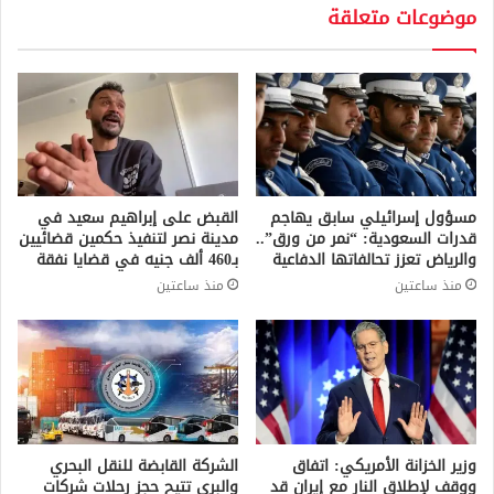
موضوعات متعلقة
مسؤول إسرائيلي سابق يهاجم
القبض على إبراهيم سعيد في
قدرات السعودية: “نمر من ورق”..
مدينة نصر لتنفيذ حكمين قضائيين
والرياض تعزز تحالفاتها الدفاعية
بـ460 ألف جنيه في قضايا نفقة
منذ ساعتين
منذ ساعتين
وزير الخزانة الأمريكي: اتفاق
الشركة القابضة للنقل البحري
ووقف لإطلاق النار مع إيران قد
والبري تتيح حجز رحلات شركات