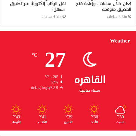
يُعلن خلال ساعات.. وإعادة فتح
نقل الركاب إلكترونيًا عبر تطبيق
المضيق متوقعة
«سهل»
منذ 3 ساعات
منذ 4 ساعات
Weather
27
℃
القاهره
39º - 26º
57%
3.9 كيلومتر/ساعة
سماء صافية
43
41
39
38
39
℃
℃
℃
℃
℃
السبت
الأحد
الأثنين
الثلاثاء
الأربعاء