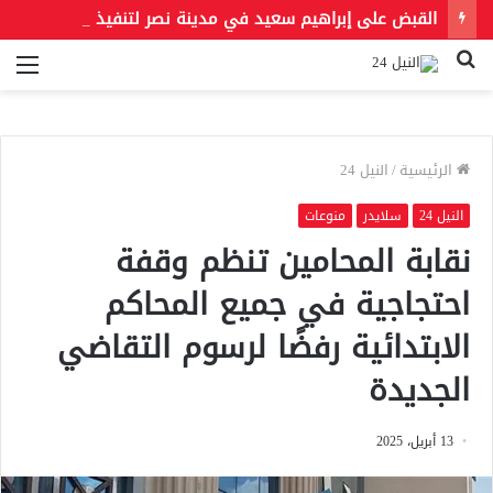
القبض على إبراهيم سعيد في مدينة نصر لتنفيذ حكمين قضائيين بـ460 ألف جنيه في قضايا نفقة
بحث
الق
عن
الرئيسية
/
النيل 24
النيل 24
سلايدر
منوعات
نقابة المحامين تنظم وقفة
احتجاجية في جميع المحاكم
الابتدائية رفضًا لرسوم التقاضي
الجديدة
13 أبريل، 2025