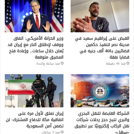
القبض على إبراهيم سعيد في
وزير الخزانة الأمريكي: اتفاق
مدينة نصر لتنفيذ حكمين
ووقف لإطلاق النار مع إيران قد
قضائيين بـ460 ألف جنيه في
يُعلن خلال ساعات.. وإعادة فتح
قضايا نفقة
المضيق متوقعة
منذ 46 دقيقة
منذ ساعة واحدة
الشركة القابضة للنقل البحري
إيران تعلق لأول مرة على
والبري تتيح حجز رحلات شركات
اتفاقية مكة للدفاع المشترك: لن
نقل الركاب إلكترونيًا عبر تطبيق
تضمن أمن السعودية
«سهل»
منذ 3 ساعات