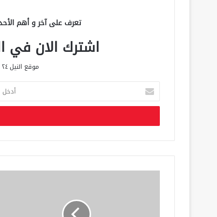
تعرف على آخر و أهم الأحد
اشترك الان في الق
موقع النيل ٢٤ الحصري علي مدار الساعة
أ
د
خ
ل
ب
ر
ي
د
ك
ا
ل
إ
ل