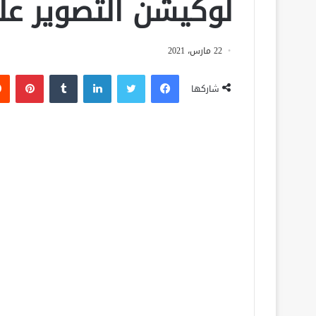
لوكيشن التصوير عل
22 مارس، 2021
فيسبوك
تويتر
لينكدإن
‏Tumblr
بينتيريست
شاركها