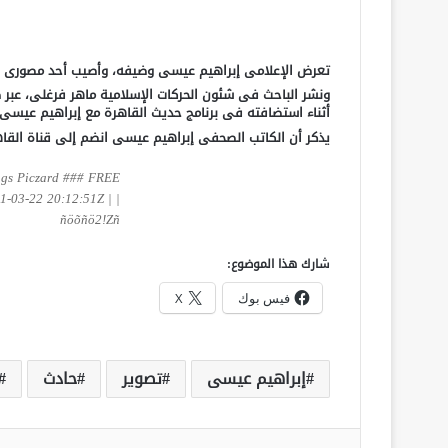
تعرض الإعلامى إبراهيم عيسى وضيفه، وأصيب أحد مصورى بر
ونشر الباحث فى شئون الحركات الإسلامية ماهر فرغلى، عب
أثناء استضافته فى برنامج حديث القاهرة مع إبراهيم عيس
يذكر أن الكاتب الصحفى إبراهيم عيسى انضم إلى قناة القاهر
ngs Piczard ### FREE
-03-22 20:12:51Z | |
ñöõñö2!Zñ
شارك هذا الموضوع:
فيس بوك
X
إبراهيم عيسى
تصوير
حادث