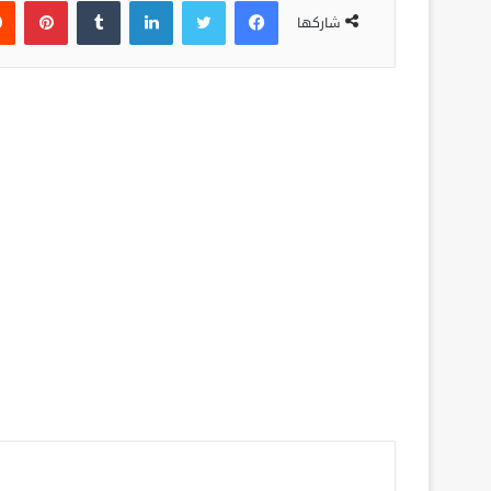
فيسبوك
تويتر
لينكدإن
‏Tumblr
بينتيريست
شاركها