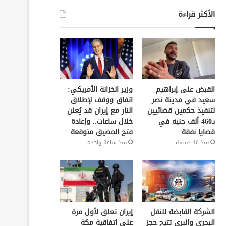
الأكثر قراءة
القبض على إبراهيم
وزير الخزانة الأمريكي:
سعيد في مدينة نصر
اتفاق ووقف لإطلاق
لتنفيذ حكمين قضائيين
النار مع إيران قد يُعلن
بـ460 ألف جنيه في
خلال ساعات.. وإعادة
قضايا نفقة
فتح المضيق متوقعة
منذ 46 دقيقة
منذ ساعة واحدة
الشركة القابضة للنقل
إيران تعلق لأول مرة
البحري والبري تتيح حجز
على اتفاقية مكة