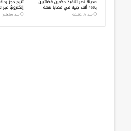
مدينة نصر لتنفيذ حكمين قضائيين
تتيح حجز رحلا
بـ460 ألف جنيه في قضايا نفقة
إلكترونيًا عب
منذ 59 دقيقة
منذ ساعتين