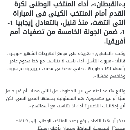
بـ«القبطان»، أداء المنتخب الوطنى لكرة
القدم أمام المنتخب الكينى فى المباراة
التى انتهت، منذ قليل، بالتعادل إيجابيا 1-
1، ضمن الجولة الخامسة من تصفيات أمم
أفريقيا.
وكتب «الحلفاوى» تغريدة على موقع التغريدات الشهير «تويتر»،
قائلًا: «مبروك التأهل، أداء باهت لا يتناسب مع خط هجوم عامر
بأسماء لها خطورتها، صلاح. مصطفى محمد. تريزيجيه ثم شريف
وخلفهم قفشة».
وتابع «تباعد اجتماعي بين الخطوط، هل النني مصاب أم غير جاهز
فنيًا أم غير مهضوم؟، نعم المسئولية يتحملها المدير الفني، لكن
أين إمكانيات اللاعبين؟ أداء لا يتناسب مع أسمائهم».
يذكر أن هذا التعادل رفع رصيد المنتخب الوطنى إلى 9 نقاط
متصدرًا المجموعة السابعة وضمان تأهله رسميًا.