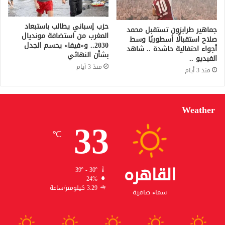
حزب إسباني يطالب باستبعاد
جماهير طرابزون تستقبل محمد
المغرب من استضافة مونديال
صلاح استقبالًا أسطوريًا وسط
2030.. و«فيفا» يحسم الجدل
أجواء احتفالية حاشدة .. شاهد
بشأن النهائي
الفيديو ..
منذ 3 أيام
منذ 3 أيام
Weather
33
℃
القاهره
39º - 30º
24%
3.29 كيلومتر/ساعة
سماء صافية