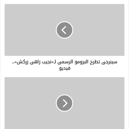
ي
د
ك
ا
ل
إ
ل
ك
ت
ر
و
سينرجى تطرح البرومو الرسمى لـ«نجيب زاهى زركش»..
ن
فيديو
ي