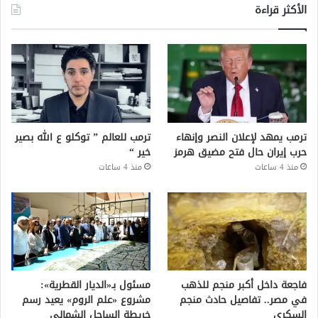
الأكثر قراءة
ترمب يمهد لإعلان النصر وإنهاء
ترمب للعالم ” توكلو ع الله بصير
حرب إيران حال فتح مضيق هرمز
خير “
منذ 4 ساعات
منذ 4 ساعات
فاجعة داخل أكبر منجم للذهب
مسئول بـ«الديار القطرية»:
في مصر.. تفاصيل حادث منجم
مشروع «علم الروم» يعيد رسم
السكري
خريطة الساحل الشمالي