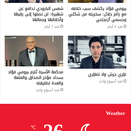
بيومي فؤاد يكشف سبب خلافه
شمس البارودي تدافع عن
مع رامز جلال: سخريته من شكلي
شهيرة: لن تصلوا إلى رقيها
وجسمي أزعجتني
وأخلاقها وجمالها
منذ 4 أيام
منذ 5 أيام
محكمة الأسرة تُلزم بيومي فؤاد
غيّري جرش ولا تتغيّري
بسداد مؤخر الصداق والمتعة
منذ أسبوع واحد
والعدة لطليقته
منذ أسبوع واحد
Weather
℃