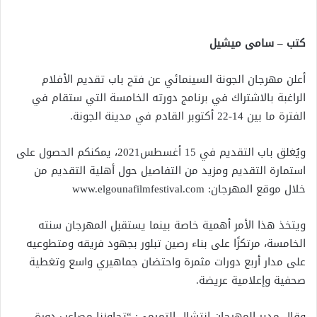
كتب – سامى ميشيل
أعلن مهرجان الجونة السينمائي عن فتح باب تقديم الأفلام
الراغبة بالاشتراك في برنامج دورته الخامسة التي ستقام في
الفترة ما بين 14-22 أكتوبر القادم في مدينة الجونة.
ويُغلق باب التقديم في 15 أغسطس2021، يمكنكم الحصول على
استمارة التقديم ومزيد من التفاصيل حول أهلية التقديم من
خلال موقع المهرجان: www.elgounafilmfestival.com
ويتخذ هذا الأمر أهمية خاصة بينما يستقبل المهرجان سنته
الخامسة، مرتكزًا على بناء رصين تبلور بجهود فريقه ومتطوعيه
على مدار أربع دورات مثمرة واحتضان جماهيري واسع وتغطية
صحفية وإعلامية عريضة.
وقال مدير المهرجان انتشال التميمي: “تجاوزنا مصاعب دورة