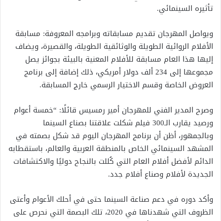
تأثيره السينمائي.
ويواصل المهرجان تقديم مسابقاته وبرامجه المعروفة: مسابقة
الأفلام الروائية الطويلة والوثائقية الطويلة، والقصيرة، ويضاف
إليها هذا العام مسابقة للأفلام المعنية بالبيئة بجوائز يصل
مجموعها إلى 234 ألف دولار أمريكي، ذلك إضافة إلى برنامج
العروض الخاصة وقسم الاختيار الرسمي خارج المسابقة.
وصرح المدير الفني للمهرجان أمير رمسيس قائلًا: “خمسة أعوام
ورصيد يقارب الـ300 فيلم شكلت علاقتنا بصناع السينما
وبالجمهور، أظن أن برنامج المهرجان اليوم قد شكل بصمته في
المشهد السينمائي الخاص بالمنطقة العربية والعالم، باستقطابه
الدائم لأفضل أفلام العام التي كُللت بالنجاح دوليًا والاكتشافات
الجديدة لأفلام وصناع أفلام جدد.
وأكد دوره في دعم صناعة السينما حتى في أحلك الأعوام وأعتى
الظروف التي شهدناها في 2020، تلك البصمة التي نحرص على