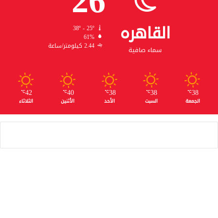
26
القاهره
38º - 25º
61%
2.44 كيلومتر/ساعة
سماء صافية
42
40
38
38
38
℃
℃
℃
℃
℃
الجمعة
السبت
الأحد
الأثنين
الثلاثاء