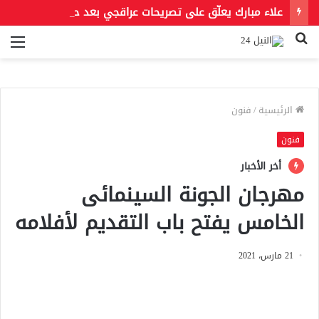
علاء مبارك يعلّق على تصريحات عراقجي بعد حادث مسيّرة دمياط مستشهدًا بمقولة لعمر بن الخطاب
بحث
الق
عن
الرئيسية
/
فنون
فنون
أخر الأخبار
مهرجان الجونة السينمائى
الخامس يفتح باب التقديم لأفلامه
21 مارس، 2021