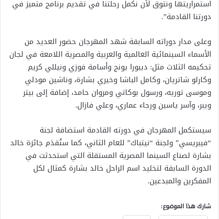
استمراريتها ونتوق لأن نكمل رحلتنا في تقديم برنامج متميز في
دورتنا القادمة”.
وعلى مدار دوراته السابقة شهد المهرجان حضور العديد من
الأسماء السينمائية العالمية والعربية والمصرية اللامعة في لجان
تحكيمه الثلاث مثل: ديبورا يونج وأسامة فوزي ونيللي كريم
وكارلو شاتريان، وكامل الباشا وخيري بشارة، وناشين مودلي
وموسى توريه، ورسول بوكاتي ومروان حامد، إضافة إلى بيتر
ويبر، وآسر ياسين ورجاء عماري، وعلي فازال.
سيستكمل المهرجان في دورته القادمة استضافة لجنة
“فيبريسي” ولجنة “نيتباك” للعام الثاني، كما ستُقدَم جائزة خالد
بشارة لصناع السينما المصرية المستقلة التي استحدثت في
الدورة السابقة لتخليد اسم الراحل خالد بشارة كمثال لكل
المفكرين والمبدعين.
شارك هذا الموضوع: