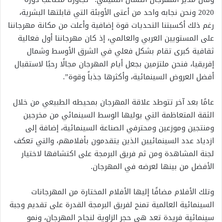
2020 ونحن نجابه واحد من أعتى الأوبئة التي قابلتها البشرية،
رغم ذلك أكسبتنا التحديات قوة إضافية وأعلت من مكانة مهرجاننا
على المستويين العربي والعالمي، إذ كان مهرجاننا أول فعالية
ثقافية كبرى تقام بشكل فعلي في الشرق الأوسط وشمال
إفريقيا، فنحن ملتزمين بجعل أيام المهرجان مجالًا رحبًا لاستقبال
أفضل العروض السينمائية، وأكثرها جذباً وقوة”.
عامًا بعد آخر تتوطد علاقة المهرجان بمحيطه الطبيعي من خلال
الثقة المتعاظمة التي يوليها الوسط السينمائي من مخرجين
ومنتجين وموزعين ومحترفي الصناعة السينمائية، إضافة إلى
ازدياد عدد السينمائيين الذين يتقدمون بأفلامهم، والتي تعكف
لجنة المشاهدة ومن ثم فريق البرمجة على اكتشافها لاختيار
الأفضل من بينها لعرضه في المهرجان.
وتلك الأفلام مضافًا إليها الأفلام المختارة من المهرجانات
السينمائية العالمية تمنح لفريق البرمجة القدرة على تقديم وجبة
سينمائية فريدة تعد هي حجر الزاوية لنجاح المهرجان، ونمو