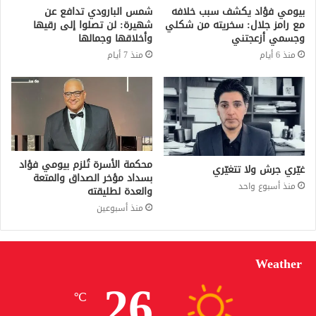
بيومي فؤاد يكشف سبب خلافه
شمس البارودي تدافع عن
مع رامز جلال: سخريته من شكلي
شهيرة: لن تصلوا إلى رقيها
وجسمي أزعجتني
وأخلاقها وجمالها
منذ 6 أيام
منذ 7 أيام
محكمة الأسرة تُلزم بيومي فؤاد
غيّري جرش ولا تتغيّري
بسداد مؤخر الصداق والمتعة
منذ أسبوع واحد
والعدة لطليقته
منذ أسبوعين
Weather
26
℃