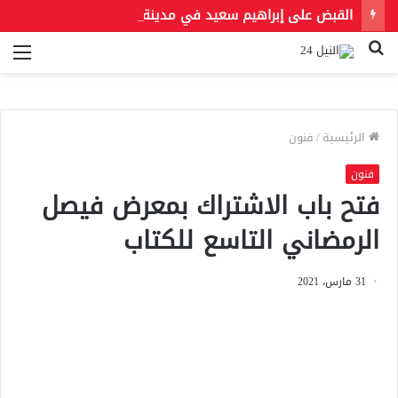
القبض على إبراهيم سعيد في مدينة نصر لتنفيذ حكمين قضائيين بـ460 ألف جنيه في قضايا نفقة
بحث
الق
عن
الرئيسية
/
فنون
فنون
فتح باب الاشتراك بمعرض فيصل
الرمضاني التاسع للكتاب
31 مارس، 2021