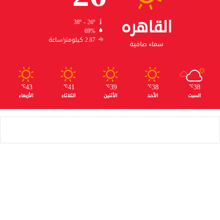
القاهره
38º - 26º
69%
2.87 كيلومتر/ساعة
سماء صافية
43
41
39
38
38
℃
℃
℃
℃
℃
السبت
الأحد
الأثنين
الثلاثاء
الأربعاء