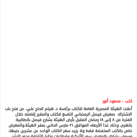
كتب – محمود أنور
أعلنت الهيئة المصرية العامة للكتاب برئاسة د. هيثم الحاج علي، عن فتح باب
الاشتراك بمعرض فيصل الرمضاني التاسع للكتاب والمقرر إقامته خلال
الفترة من ٨ إلى ١٨ رمضان المقبل بأرض الهيئة بشارع فيصل بالطالبية
بالهرم، وذلك غدا الأربعاء الموافق ٣١ مارس الحالي بمقر الهيئة.والمعرض
خاص بالكتب المخفضة فقط ولا يزيد سعر الكتاب الواحد عن عشرين جنيها،
وسوف يشارك بالمعرض سور الأزبكية وقطاعات وزارة الثقافة ودور النشر