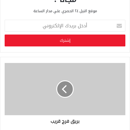
موقع النيل ٢٤ الحصري علي مدار الساعة
أ
د
خ
ل
ب
ر
ي
د
ك
ا
ل
إ
ل
ك
ت
ر
و
بريق فرج قريب
ن